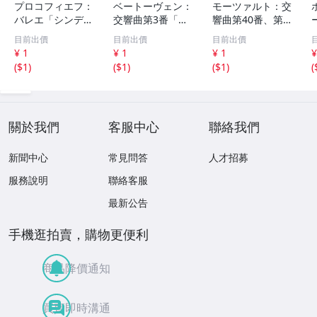
プロコフィエフ：
ベートーヴェン：
モーツァルト：交
バレエ「シンデレ
交響曲第3番「英
響曲第40番、第4
ラ」、交響曲第1
雄」、コリオラン
1番「ジュピタ
目前出價
目前出價
目前出價
番「古典」 アン
序曲 金聖響 WA
ー」 ロリン・マ
¥ 1
¥ 1
¥ 1
¥
ドレ・プレヴィン
RNER CLASSICS
ゼール PHILIPS 2
(
$1
)
(
$1
)
(
$1
)
(
EMI 70
224
21
關於我們
客服中心
聯絡我們
新聞中心
常見問答
人才招募
服務說明
聯絡客服
最新公告
手機逛拍賣，購物更便利
商品降價通知
買賣即時溝通