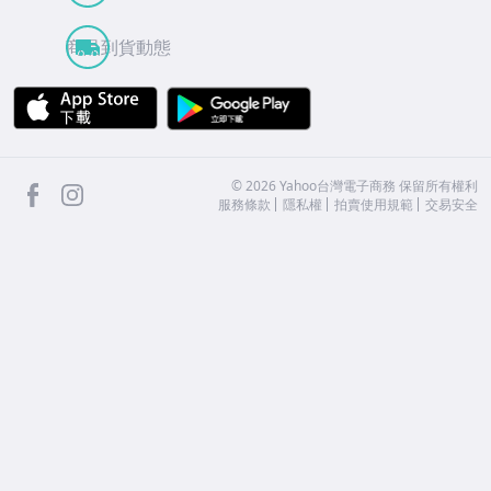
商品到貨動態
APP Store
Google Play
facebook
Instagram
©
2026
Yahoo台灣電子商務 保留所有權利
服務條款
隱私權
拍賣使用規範
交易安全