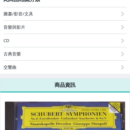
[全店] 週年慶
圖書/影音/文具
音樂與影片
CD
古典音樂
交響曲
商品資訊