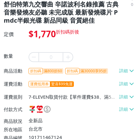
舒伯特第九交響曲 辛諾波利名錄推薦 古典
0
音樂發燒友必聽 未完成版 最新發燒碟片 P
mdc半銀光碟 新品同級 音質絕佳
$1,770
定價
數量
商品活動
折扣碼
滿800折60
折扣碼
滿30000享95折
運費活動
運費抵用券
驚喜$99免運
運費規則
7-ELEVEN取貨付款【單件運費$38、滿5件
或消費滿$1298免運費】、7-ELEVEN取貨
付款方式
不付款【免運費】、萊爾富取貨付款【單件
運費$60、滿5件或消費滿$1298免運
全新品
商品狀況
費】、宅配/貨運【單件運費$120、滿5件
台北市
所在地區
或消費滿$1598免運費】
101711467124
商品編號