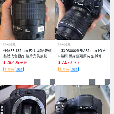
時光珍藏
時光珍藏
佳能EF 135mm F2 L USM鏡頭
尼康D3000機身AFS mm fG V
整體成色很好 鏡片完美無劃痕
R鏡頭 機身鏡頭原裝 無拆修無
功能一切正常 無拆修無-3430
翻新 有輕微使用痕跡 鏡頭-34
$ 28,405
$ 7,670
95折
95折
30
折扣碼
直購
折扣碼
直購