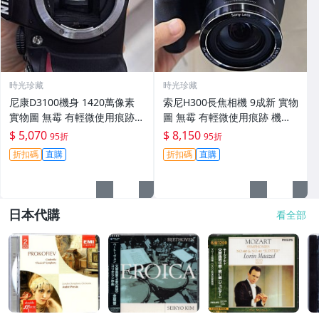
時光珍藏
時光珍藏
尼康D3100機身 1420萬像素
索尼H300長焦相機 9成新 實物
實物圖 無霉 有輕微使用痕跡
圖 無霉 有輕微使用痕跡 機身
機身原裝 無拆修無翻新 臨-34
鏡頭原裝 無拆修無翻新-3430
$ 5,070
$ 8,150
95折
95折
3
折扣碼
直購
折扣碼
直購
日本代購
看全部