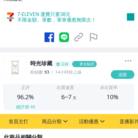
7-ELEVEN 運費只要
38
元
不限金額、筆數，筆筆優惠無限次！
時光珍藏
店鋪
實名驗證
粉絲數
93
14小時前上線
追蹤
6
正評
出貨速度
未出貨率
96.2%
6~7
10%
天
總評價
49
首頁主打
商品分類
活動優惠
直播影
sign
sign
2
其它
[全店] 粉絲專享