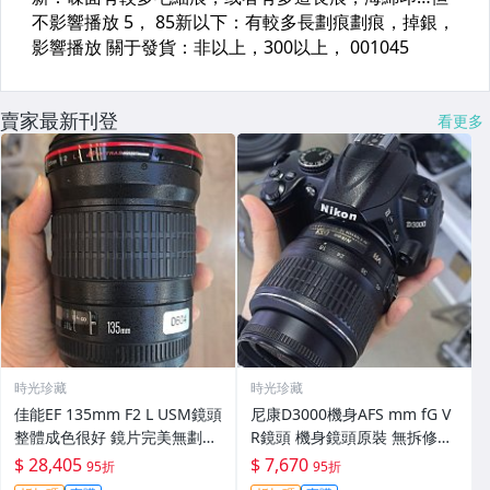
賣家最新刊登
看更多
時光珍藏
時光珍藏
佳能EF 135mm F2 L USM鏡頭
尼康D3000機身AFS mm fG V
整體成色很好 鏡片完美無劃痕
R鏡頭 機身鏡頭原裝 無拆修無
功能一切正常 無拆修無-3430
翻新 有輕微使用痕跡 鏡頭-34
$ 28,405
$ 7,670
95折
95折
30