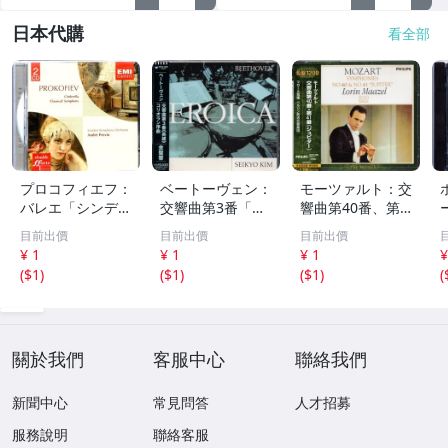
日本代購
看全部
プロコフィエフ：
ベートーヴェン：
モーツァルト：交
バレエ「シンデレ
交響曲第3番「英
響曲第40番、第4
ラ」、交響曲第1
雄」、コリオラン
1番「ジュピタ
目前出價
目前出價
目前出價
番「古典」 アン
序曲 金聖響 WA
ー」 ロリン・マ
¥ 1
¥ 1
¥ 1
¥
ドレ・プレヴィン
RNER CLASSICS
ゼール PHILIPS 2
(
$1
)
(
$1
)
(
$1
)
(
EMI 70
224
21
關於我們
客服中心
聯絡我們
新聞中心
常見問答
人才招募
服務說明
聯絡客服