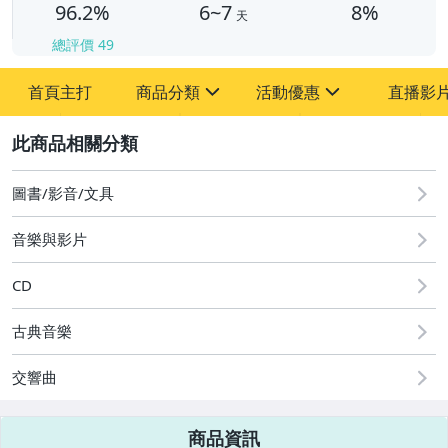
96.2%
6~7
8%
天
總評價
49
首頁主打
商品分類
活動優惠
直播影
sign
sign
2
其它
[全店] 粉絲專享
[全店] 週年慶
圖書/影音/文具
音樂與影片
CD
古典音樂
交響曲
商品資訊