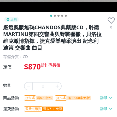
店鋪
嚴選奧版無碼CHANDOS典藏版CD，聆聽
0
MARTINU第四交響曲與野戰彌撒，貝洛拉
維克激情指揮，捷克愛樂精采演出 紀念利
迪策 交響曲 曲目
存儲介質：CD
$870
定價
數量
商品活動
折扣碼
滿800折60
折扣碼
滿30000享95折
運費活動
運費抵用券
週末7-11免運