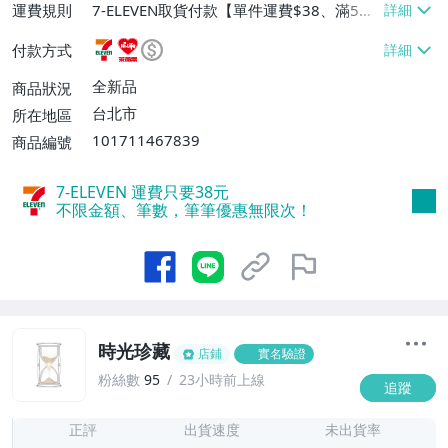
運費規則
7-ELEVEN取貨付款【單件運費$38、滿5件
或消費滿$1298免運費】、7-ELEVEN取貨
付款方式
不付款【免運費】、萊爾富取貨付款【單件
運費$60、滿5件或消費滿$1298免運
全新品
商品狀況
費】、宅配/貨運【單件運費$120、滿5件
台北市
所在地區
或消費滿$1598免運費】
101711467839
商品編號
7-ELEVEN 運費只要
38
元
不限金額、筆數，筆筆優惠無限次！
時光珍藏
店鋪
實名驗證
粉絲數
95
23小時前上線
追蹤
6
正評
出貨速度
未出貨率