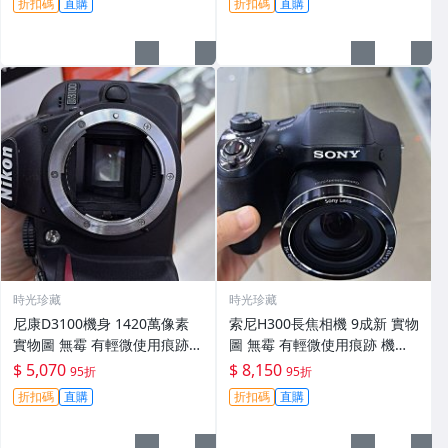
折扣碼
直購
折扣碼
直購
時光珍藏
時光珍藏
尼康D3100機身 1420萬像素
索尼H300長焦相機 9成新 實物
實物圖 無霉 有輕微使用痕跡
圖 無霉 有輕微使用痕跡 機身
機身原裝 無拆修無翻新 臨-34
鏡頭原裝 無拆修無翻新-3430
$ 5,070
$ 8,150
95折
95折
3
折扣碼
直購
折扣碼
直購