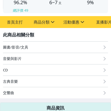
96.2%
6~7
9%
天
總評價
49
首頁主打
商品分類
活動優惠
直播影
sign
sign
2
其它
[全店] 粉絲專享
[全店] 週年慶
圖書/影音/文具
音樂與影片
CD
古典音樂
交響曲
商品資訊