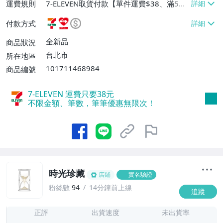
運費規則
7-ELEVEN取貨付款【單件運費$38、滿5件
或消費滿$1298免運費】、7-ELEVEN取貨
付款方式
不付款【免運費】、萊爾富取貨付款【單件
運費$60、滿5件或消費滿$1298免運
全新品
商品狀況
費】、宅配/貨運【單件運費$120、滿5件
台北市
所在地區
或消費滿$1598免運費】
101711468984
商品編號
7-ELEVEN 運費只要
38
元
不限金額、筆數，筆筆優惠無限次！
時光珍藏
店鋪
實名驗證
粉絲數
94
14分鐘前上線
追蹤
6
正評
出貨速度
未出貨率