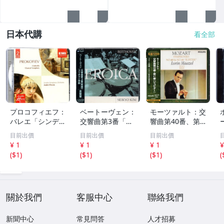
日本代購
看全部
プロコフィエフ：
ベートーヴェン：
モーツァルト：交
バレエ「シンデレ
交響曲第3番「英
響曲第40番、第4
ラ」、交響曲第1
雄」、コリオラン
1番「ジュピタ
目前出價
目前出價
目前出價
番「古典」 アン
序曲 金聖響 WA
ー」 ロリン・マ
¥ 1
¥ 1
¥ 1
¥
ドレ・プレヴィン
RNER CLASSICS
ゼール PHILIPS 2
(
$1
)
(
$1
)
(
$1
)
(
EMI 70
224
21
關於我們
客服中心
聯絡我們
新聞中心
常見問答
人才招募