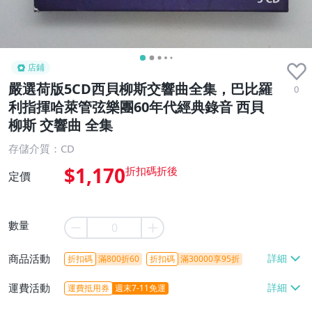
店鋪
嚴選荷版5CD西貝柳斯交響曲全集，巴比羅
0
利指揮哈萊管弦樂團60年代經典錄音 西貝
柳斯 交響曲 全集
存儲介質：CD
$1,170
定價
數量
商品活動
折扣碼
滿800折60
折扣碼
滿30000享95折
運費活動
運費抵用券
週末7-11免運