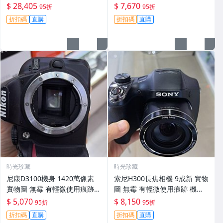
功能一切正常 無拆修無-3430
翻新 有輕微使用痕跡 鏡頭-34
$ 28,405
$ 7,670
95折
95折
30
折扣碼
直購
折扣碼
直購
時光珍藏
時光珍藏
尼康D3100機身 1420萬像素
索尼H300長焦相機 9成新 實物
實物圖 無霉 有輕微使用痕跡
圖 無霉 有輕微使用痕跡 機身
機身原裝 無拆修無翻新 臨-34
鏡頭原裝 無拆修無翻新-3430
$ 5,070
$ 8,150
95折
95折
3
折扣碼
直購
折扣碼
直購