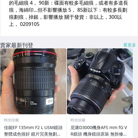
賣家最新刊登
看更多
時光珍藏
時光珍藏
佳能EF 135mm F2 L USM鏡頭
尼康D3000機身AFS mm fG V
整體成色很好 鏡片完美無劃痕
R鏡頭 機身鏡頭原裝 無拆修無