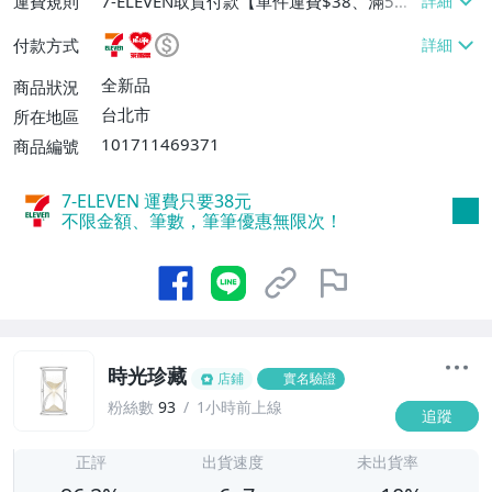
運費規則
7-ELEVEN取貨付款【單件運費$38、滿5件
或消費滿$1298免運費】、7-ELEVEN取貨
付款方式
不付款【免運費】、萊爾富取貨付款【單件
運費$60、滿5件或消費滿$1298免運
全新品
商品狀況
費】、宅配/貨運【單件運費$120、滿5件
台北市
所在地區
或消費滿$1598免運費】
101711469371
商品編號
7-ELEVEN 運費只要
38
元
不限金額、筆數，筆筆優惠無限次！
時光珍藏
店鋪
實名驗證
粉絲數
93
1小時前上線
追蹤
6
正評
出貨速度
未出貨率