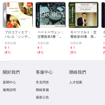
プロコフィエフ：
ベートーヴェン：
モーツァルト：交
バレエ「シンデレ
交響曲第3番「英
響曲第40番、第4
ラ」、交響曲第1
雄」、コリオラン
1番「ジュピタ
目前出價
目前出價
目前出價
番「古典」 アン
序曲 金聖響 WA
ー」 ロリン・マ
¥ 1
¥ 1
¥ 1
¥
ドレ・プレヴィン
RNER CLASSICS
ゼール PHILIPS 2
(
$1
)
(
$1
)
(
$1
)
(
EMI 70
224
21
關於我們
客服中心
聯絡我們
新聞中心
常見問答
人才招募
服務說明
聯絡客服
最新公告