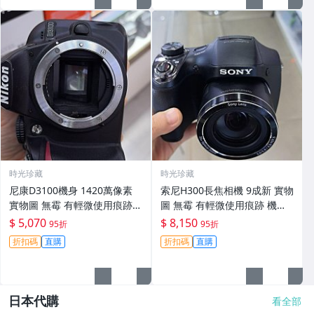
時光珍藏
時光珍藏
尼康D3100機身 1420萬像素
索尼H300長焦相機 9成新 實物
實物圖 無霉 有輕微使用痕跡
圖 無霉 有輕微使用痕跡 機身
機身原裝 無拆修無翻新 臨-34
鏡頭原裝 無拆修無翻新-3430
$ 5,070
$ 8,150
95折
95折
3
折扣碼
直購
折扣碼
直購
日本代購
看全部