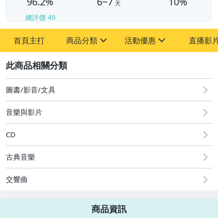
96.2%
6~7
10%
天
總評價
49
首頁主打
商品分類
活動優惠
直播影
sign
sign
2
其它
[全店] 粉絲專享
[全店] 週年慶
圖書/影音/文具
音樂與影片
CD
古典音樂
交響曲
商品資訊