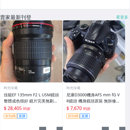
賣家最新刊登
看更多
時光珍藏
時光珍藏
佳能EF 135mm F2 L USM鏡頭
尼康D3000機身AFS mm fG V
整體成色很好 鏡片完美無劃痕
R鏡頭 機身鏡頭原裝 無拆修無
功能一切正常 無拆修無-3430
翻新 有輕微使用痕跡 鏡頭-34
$ 28,405
$ 7,670
95折
95折
30
折扣碼
直購
折扣碼
直購