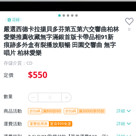
店鋪
嚴選西德卡拉揚貝多芬第五第六交響曲柏林
0
愛樂推薦收藏無字滿銀首版卡帶品相91新
痕跡多外盒有裂播放順暢 田園交響曲 無字
唱片 柏林愛樂
存儲介質：CD
$550
定價
數量
商品活動
折扣碼
滿800折60
折扣碼
滿30000享95折
運費活動
運費抵用券
驚喜$99免運