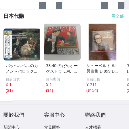
日本代購
看全部
パッヘルベルのカ
33.40 のだめオー
シューベルト 即
ノン～バロック名
ケストラ LIVE! 2
興曲集 D 899 D 9
曲集 パッヘルベ
CD▽
35 16のドイツ舞
目前出價
目前出價
目前出價
ル パイヤール E
曲集 ブレンデル
¥ 1
¥ 1
¥ 711
¥
RATO 30
【CD】
(
$1
)
(
$1
)
(
$154
)
(
關於我們
客服中心
聯絡我們
新聞中心
常見問答
人才招募