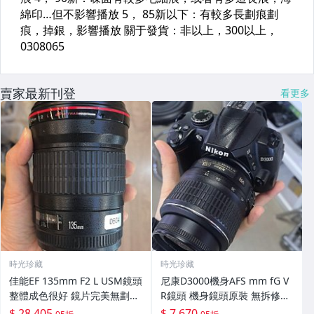
賣家最新刊登
看更多
時光珍藏
時光珍藏
佳能EF 135mm F2 L USM鏡頭
尼康D3000機身AFS mm fG V
整體成色很好 鏡片完美無劃痕
R鏡頭 機身鏡頭原裝 無拆修無
功能一切正常 無拆修無-3430
翻新 有輕微使用痕跡 鏡頭-34
$ 28,405
$ 7,670