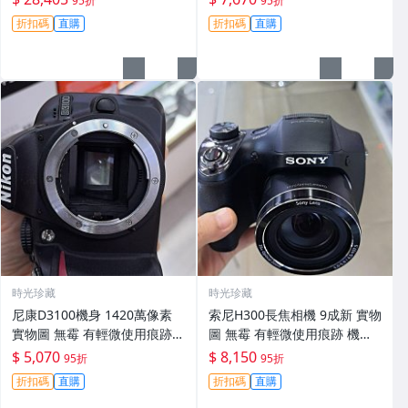
95折
95折
30
折扣碼
直購
折扣碼
直購
時光珍藏
時光珍藏
尼康D3100機身 1420萬像素
索尼H300長焦相機 9成新 實物
實物圖 無霉 有輕微使用痕跡
圖 無霉 有輕微使用痕跡 機身
機身原裝 無拆修無翻新 臨-34
鏡頭原裝 無拆修無翻新-3430
$ 5,070
$ 8,150
95折
95折
3
折扣碼
直購
折扣碼
直購