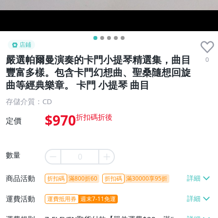
店鋪
嚴選帕爾曼演奏的卡門小提琴精選集，曲目
0
豐富多樣。包含卡門幻想曲、聖桑隨想回旋
曲等經典樂章。 卡門 小提琴 曲目
存儲介質：CD
$970
定價
數量
商品活動
折扣碼
滿800折60
折扣碼
滿30000享95折
運費活動
運費抵用券
週末7-11免運