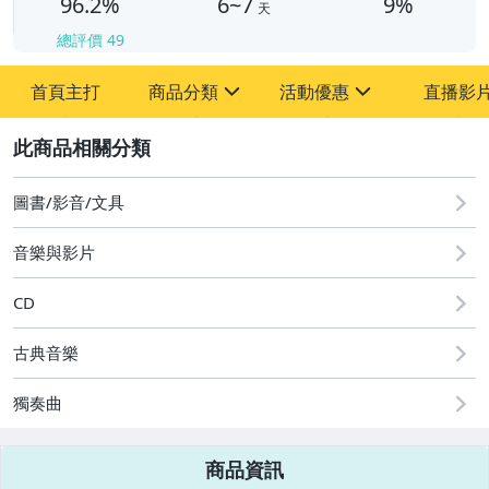
96.2%
6~7
9%
天
總評價
49
首頁主打
商品分類
活動優惠
直播影
sign
sign
2
其它
[全店] 粉絲專享
[全店] 週年慶
圖書/影音/文具
音樂與影片
CD
古典音樂
獨奏曲
商品資訊