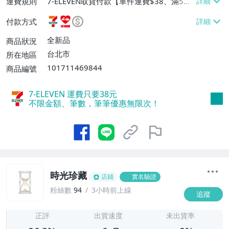
運費規則
7-ELEVEN取貨付款【單件運費$38、滿5件
或消費滿$1298免運費】、7-ELEVEN取貨
付款方式
不付款【免運費】、萊爾富取貨付款【單件
運費$60、滿5件或消費滿$1298免運
全新品
商品狀況
費】、宅配/貨運【單件運費$120、滿5件
台北市
所在地區
或消費滿$1598免運費】
101711469844
商品編號
7-ELEVEN 運費只要
38
元
不限金額、筆數，筆筆優惠無限次！
時光珍藏
店鋪
實名驗證
粉絲數
94
3小時前上線
追蹤
6
正評
出貨速度
未出貨率