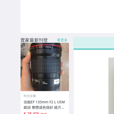
賣家最新刊登
看更多
時光珍藏
佳能EF 135mm F2 L USM
鏡頭 整體成色很好 鏡片完
美無劃痕 功能一切正常 無
$ 28,405