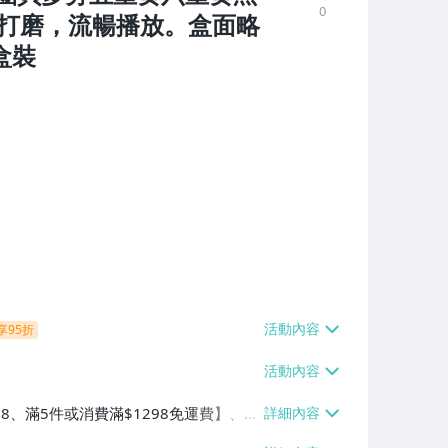
0
相無打磨，流暢播放。盒面略
盒裝
享95折
38、滿5件或消費滿$1298免運費】、7-
、萊爾富取貨付款【單件運費$60、滿5件