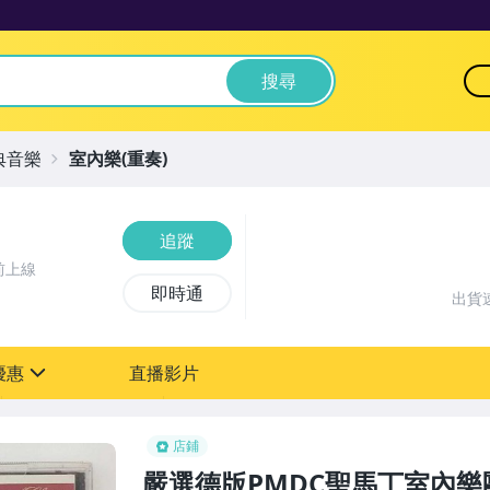
搜尋
典音樂
室內樂(重奏)
追蹤
前上線
即時通
出貨
優惠
直播影片
sign
店鋪
嚴選德版PMDC聖馬丁室內