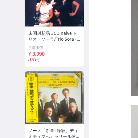
未開封新品 3CD naive ト
リオ・ソーラ/Trio Sora -
ベートーヴェン：ピアノ三
目前出價
重奏曲集 a6NnB08KHS2
¥ 3,990
5HK
(
$831
)
ノーノ「断章=静寂、ディ
オティマへ」ラサール弦楽