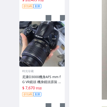
95折
拆修無-3430
折扣碼
直購
時光珍藏
尼康D3000機身AFS mm f
G VR鏡頭 機身鏡頭原裝 無
拆修無翻新 有輕微使用痕
$ 7,670
95折
跡 鏡頭-3430
折扣碼
直購