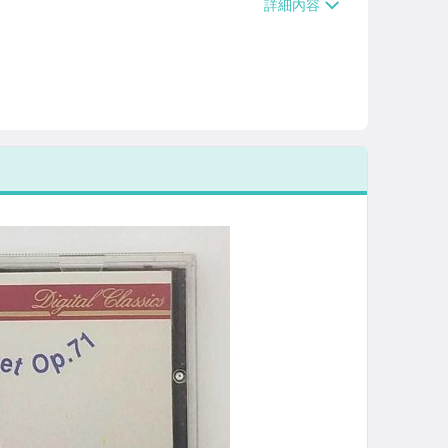
/貨運【單件運費$120、滿5件或消費滿