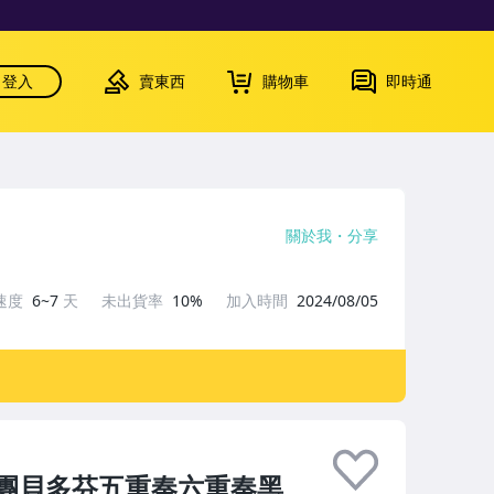
登入
賣東西
購物車
即時通
關於我
分享
速度
6~7
天
未出貨率
10%
加入時間
2024/08/05
樂團貝多芬五重奏六重奏黑