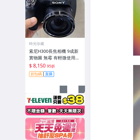
時光珍藏
索尼H300長焦相機 9成新
實物圖 無霉 有輕微使用痕
跡 機身鏡頭原裝 無拆修無
$ 8,150
95折
翻新-3430
折扣碼
直購