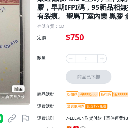
膠，早期IFPI碼，95新品
有裂痕。 聖馬丁室內樂 黑膠 
存儲介質：CD
$750
定價
數量
商品已下架
商品活動
折扣碼
滿800折60
折扣碼
滿30000
運費活動
運費抵用券
驚喜$99免運
運費規則
7-ELEVEN取貨付款【單件運費$
ELEVEN取貨不付款【免運費】