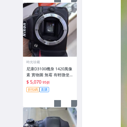
時光珍藏
尼康D3100機身 1420萬像
素 實物圖 無霉 有輕微使用
痕跡 機身原裝 無拆修無翻
$ 5,070
95折
新 臨-343
折扣碼
直購