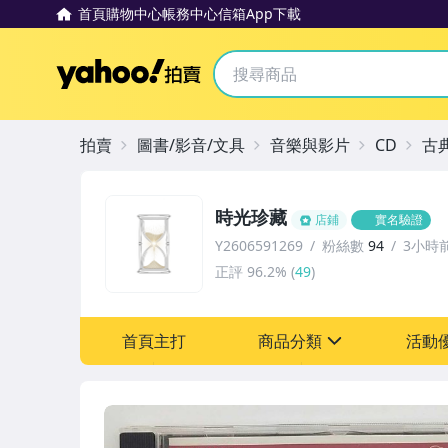
首頁
購物中心
帳務中心
信箱
App下載
Yahoo拍賣
拍賣
圖書/影音/文具
音樂與影片
CD
古
時光珍藏
店鋪
實名驗證
Y2606591269
粉絲數
94
3小時
正評
96.2%
(
49
)
首頁主打
商品分類
活動
sign
其它
[全店] 粉絲專享
[全店] 週年慶