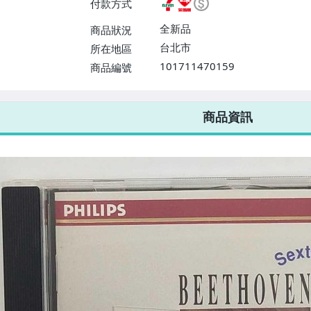
付款方式
或消費滿$1298免運費】、宅配
$1598免運費】
全新品
商品狀況
台北市
所在地區
101711470159
商品編號
7-ELEVEN 運費只要
38
元
不限金額、筆數，筆筆優惠無限次！
商品資訊