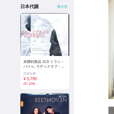
日本代購
看全部
未開封新品 2CD ミラン・
パリャ, ラディスラフ・フ
ァンゾヴィッツ - ヴァイン
目前出價
ベルク：ヴァイオリンとピ
¥ 5,790
アノのためのソナタ全集
(
$1,206
)
a6Nnn