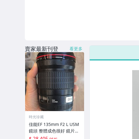
賣家最新刊登
看更多
時光珍藏
佳能EF 135mm F2 L USM
鏡頭 整體成色很好 鏡片完
美無劃痕 功能一切正常 無
$ 28,405