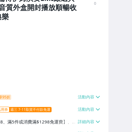
0
無損音質外盒開封播放順暢收
典樂
享95折
抵用券
週三 7-11取貨不付款免運
38、滿5件或消費滿$1298免運費】、7-
、萊爾富取貨付款【單件運費$60、滿5件