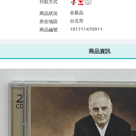
付款方式
或消費滿$1298免運費】、宅配
$1598免運費】
全新品
商品狀況
台北市
所在地區
101711470911
商品編號
7-ELEVEN 運費只要
38
元
不限金額、筆數，筆筆優惠無限次！
商品資訊