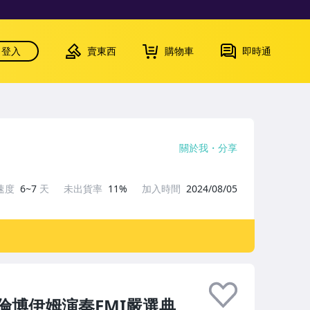
登入
賣東西
購物車
即時通
關於我
分享
速度
6~7
天
未出貨率
11%
加入時間
2024/08/05
倫博伊姆演奏EMI嚴選典