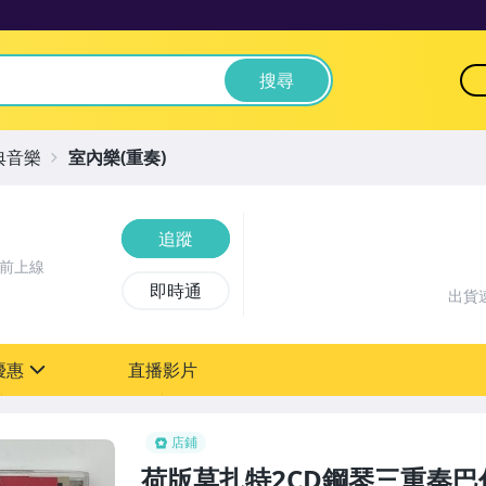
搜尋
典音樂
室內樂(重奏)
追蹤
時前上線
即時通
出貨
優惠
直播影片
sign
店鋪
荷版莫扎特2CD鋼琴三重奏巴