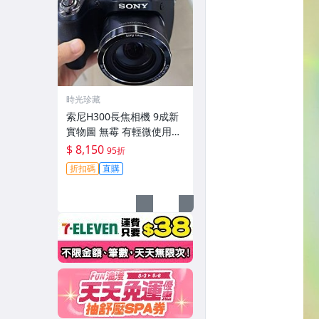
時光珍藏
索尼H300長焦相機 9成新
實物圖 無霉 有輕微使用痕
跡 機身鏡頭原裝 無拆修無
$ 8,150
95折
翻新-3430
折扣碼
直購