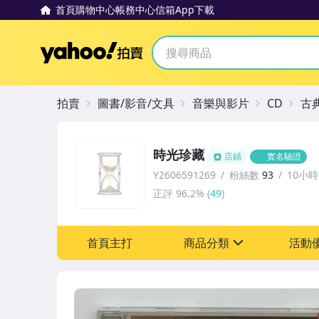
首頁
購物中心
帳務中心
信箱
App下載
Yahoo拍賣
拍賣
圖書/影音/文具
音樂與影片
CD
古
時光珍藏
店鋪
實名驗證
Y2606591269
粉絲數
93
10小
正評
96.2%
(
49
)
首頁主打
商品分類
活動
sign
其它
[全店] 粉絲專享
[全店] 週年慶