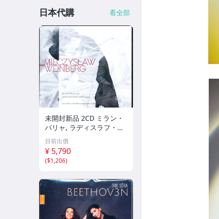
日本代購
看全部
未開封新品 2CD ミラン・
パリャ, ラディスラフ・フ
ァンゾヴィッツ - ヴァイン
目前出價
ベルク：ヴァイオリンとピ
¥ 5,790
アノのためのソナタ全集
(
$1,206
)
a6Nnn