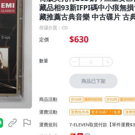
藏品相93新IFPI碼中小痕
藏推薦古典音樂 中古碟片 古
存儲介質：CD
$630
定價
數量
商品已下架
商品活動
折扣碼
滿800折60
折扣碼
滿30000
運費活動
運費抵用券
驚喜加碼7-11免運
運費
運費規則
7-ELEVEN取貨付款【單件運費$
ELEVEN取貨不付款【免運費】