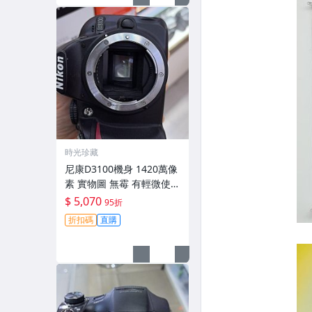
時光珍藏
尼康D3100機身 1420萬像
素 實物圖 無霉 有輕微使用
痕跡 機身原裝 無拆修無翻
$ 5,070
95折
新 臨-343
折扣碼
直購