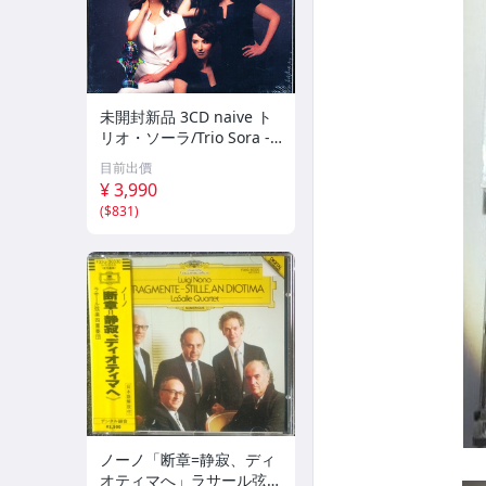
未開封新品 3CD naive ト
リオ・ソーラ/Trio Sora -
ベートーヴェン：ピアノ三
目前出價
重奏曲集 a6NnB08KHS2
¥ 3,990
5HK
(
$831
)
ノーノ「断章=静寂、ディ
オティマへ」ラサール弦楽