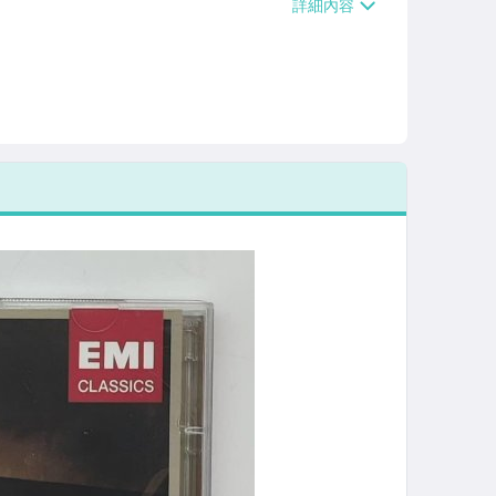
/貨運【單件運費$120、滿5件或消費滿