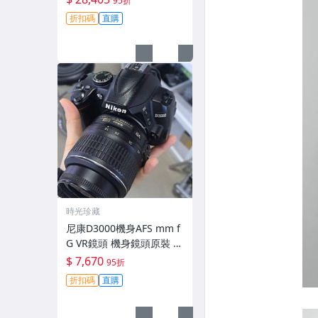
95折
拆修無-3430
折扣碼
直購
時光珍藏
尼康D3000機身AFS mm f
G VR鏡頭 機身鏡頭原裝 無
拆修無翻新 有輕微使用痕
$ 7,670
95折
跡 鏡頭-3430
折扣碼
直購