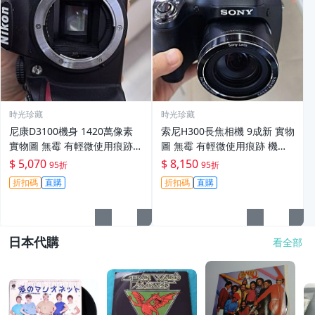
時光珍藏
時光珍藏
尼康D3100機身 1420萬像素
索尼H300長焦相機 9成新 實物
實物圖 無霉 有輕微使用痕跡
圖 無霉 有輕微使用痕跡 機身
機身原裝 無拆修無翻新 臨-34
鏡頭原裝 無拆修無翻新-3430
$ 5,070
$ 8,150
95折
95折
3
折扣碼
直購
折扣碼
直購
日本代購
看全部