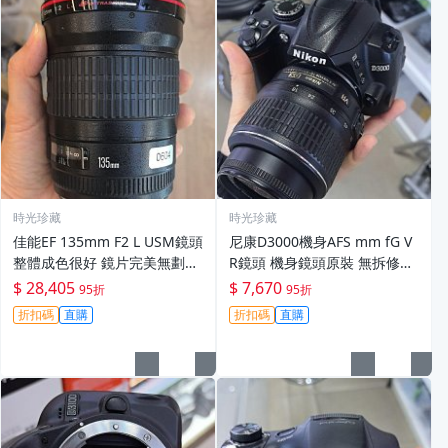
時光珍藏
時光珍藏
佳能EF 135mm F2 L USM鏡頭
尼康D3000機身AFS mm fG V
整體成色很好 鏡片完美無劃痕
R鏡頭 機身鏡頭原裝 無拆修無
功能一切正常 無拆修無-3430
翻新 有輕微使用痕跡 鏡頭-34
$ 28,405
$ 7,670
95折
95折
30
折扣碼
直購
折扣碼
直購