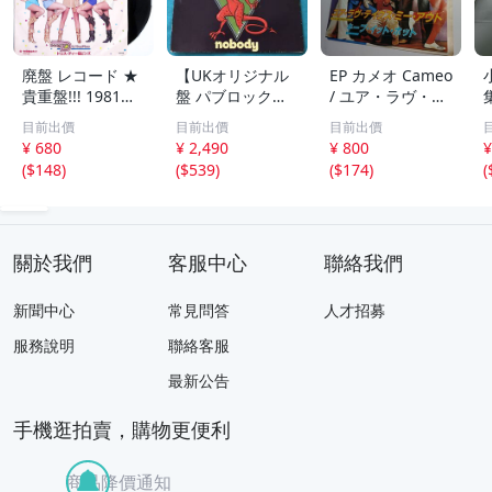
廃盤 レコード ★
【UKオリジナル
EP カメオ Cameo
貴重盤!!! 1981年
盤 パブロック】
/ ユア・ラヴ・テ
日本盤★ DORIS
7” / Geraint Wat
イクス・ミー・ア
目前出價
目前出價
目前出價
D & THE PINS ド
kins & The Domi
ウト 7インチレコ
¥ 680
¥ 2,490
¥ 800
¥
リス・ディー ＆
nators Nobody /
ード
(
$148
)
(
$539
)
(
$174
)
(
ピンズ ★ 女性グ
Vertigo 6059 224
ループ ディスコ
pub rock
キャンディー ポ
ップ
關於我們
客服中心
聯絡我們
新聞中心
常見問答
人才招募
服務說明
聯絡客服
最新公告
手機逛拍賣，購物更便利
商品降價通知