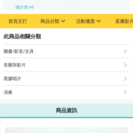
總評價
49
首頁主打
商品分類
活動優惠
直播影
sign
sign
2
其它
[全店] 粉絲專享
[全店] 週年慶
圖書/影音/文具
音樂與影片
黑膠唱片
演奏
商品資訊