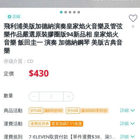
店鋪
飛利浦美版加德納演奏皇家焰火音樂及管弦
0
樂作品嚴選原裝膠圈版94新品相 皇家焰火
音樂 飯田圭一 演奏 加德納鋼琴 美版古典音
樂
存儲介質：CD
$430
定價
數量
商品活動
折扣碼
滿800折60
折扣碼
滿30000享95折
運費活動
運費抵用券
驚喜加碼7-11免運
運費規則
7-ELEVEN取貨付款【單件運費$38、滿5件