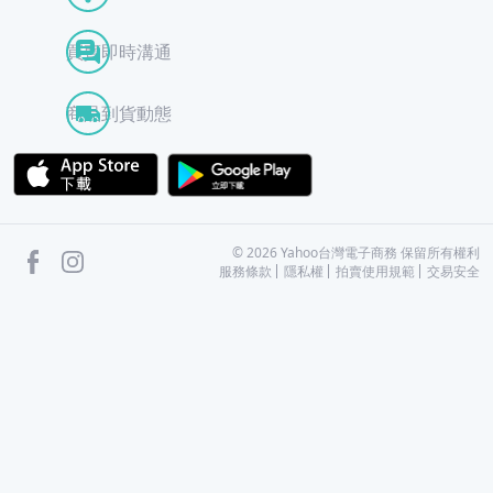
買賣即時溝通
商品到貨動態
APP Store
Google Play
facebook
Instagram
©
2026
Yahoo台灣電子商務 保留所有權利
服務條款
隱私權
拍賣使用規範
交易安全