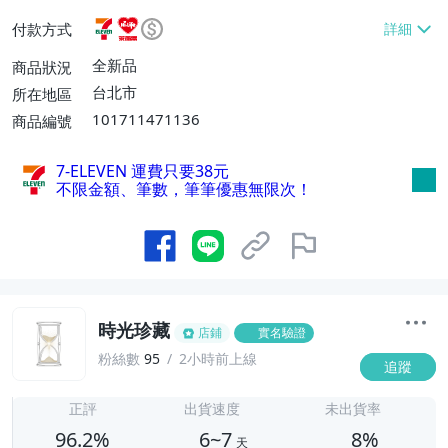
或消費滿$1298免運費】、7-ELEVEN取貨
付款方式
不付款【免運費】、萊爾富取貨付款【單件
運費$60、滿5件或消費滿$1298免運
全新品
商品狀況
費】、宅配/貨運【單件運費$120、滿5件
台北市
所在地區
或消費滿$1598免運費】
101711471136
商品編號
7-ELEVEN 運費只要
38
元
不限金額、筆數，筆筆優惠無限次！
時光珍藏
店鋪
實名驗證
粉絲數
95
2小時前上線
追蹤
6
正評
出貨速度
未出貨率
96.2%
6~7
8%
天