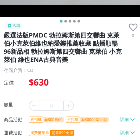
店鋪
嚴選法版PMDC 勃拉姆斯第四交響曲 克萊
0
伯小克萊伯維也納愛樂推薦收藏 點播順暢
96新品相 勃拉姆斯第四交響曲 克萊伯 小克
萊伯 維也ENA古典音樂
存儲介質：CD
$630
定價
數量
商品活動
折扣碼
滿800折60
折扣碼
滿30000享95折
運費活動
運費抵用券
驚喜$99免運