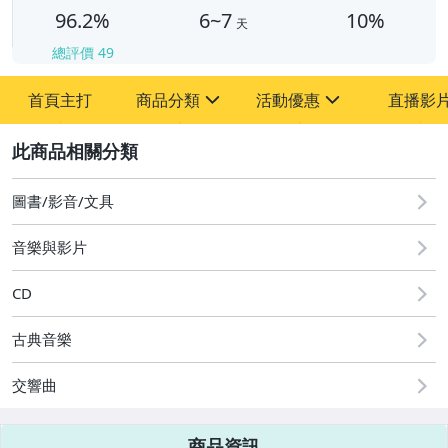
96.2%
6~7
10%
天
總評價
49
首頁主打
商品分類
活動優惠
直播影
sign
sign
2
其它
[全店] 粉絲專享
[全店] 週年慶
圖書/影音/文具
音樂與影片
CD
古典音樂
交響曲
商品資訊