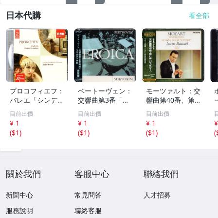
日本代購
看全部
プロコフィエフ：
ベートーヴェン：
モーツァルト：交
バレエ「シンデレ
交響曲第3番「英
響曲第40番、第4
ラ」、交響曲第1
雄」、コリオラン
1番「ジュピタ
目前出價
目前出價
目前出價
番「古典」 アン
序曲 金聖響 WA
ー」 ロリン・マ
¥ 1
¥ 1
¥ 1
¥
ドレ・プレヴィン
RNER CLASSICS
ゼール PHILIPS 2
(
$1
)
(
$1
)
(
$1
)
(
EMI 70
224
21
關於我們
客服中心
聯絡我們
新聞中心
常見問答
人才招募
服務說明
聯絡客服