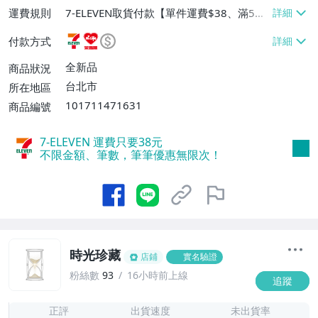
運費規則
7-ELEVEN取貨付款【單件運費$38、滿5件
或消費滿$1298免運費】、7-ELEVEN取貨
付款方式
不付款【免運費】、萊爾富取貨付款【單件
運費$60、滿5件或消費滿$1298免運
全新品
商品狀況
費】、宅配/貨運【單件運費$120、滿5件
台北市
所在地區
或消費滿$1598免運費】
101711471631
商品編號
7-ELEVEN 運費只要
38
元
不限金額、筆數，筆筆優惠無限次！
時光珍藏
店鋪
實名驗證
粉絲數
93
16小時前上線
追蹤
6
正評
出貨速度
未出貨率