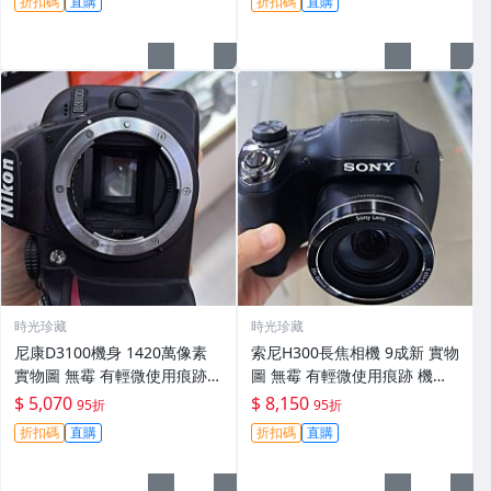
折扣碼
直購
折扣碼
直購
時光珍藏
時光珍藏
尼康D3100機身 1420萬像素
索尼H300長焦相機 9成新 實物
實物圖 無霉 有輕微使用痕跡
圖 無霉 有輕微使用痕跡 機身
機身原裝 無拆修無翻新 臨-34
鏡頭原裝 無拆修無翻新-3430
$ 5,070
$ 8,150
95折
95折
3
折扣碼
直購
折扣碼
直購