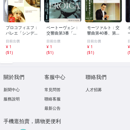
プロコフィエフ：
ベートーヴェン：
モーツァルト：交
バレエ「シンデレ
交響曲第3番「英
響曲第40番、第4
ラ」、交響曲第1
雄」、コリオラン
1番「ジュピタ
目前出價
目前出價
目前出價
番「古典」 アン
序曲 金聖響 WA
ー」 ロリン・マ
¥ 1
¥ 1
¥ 1
¥
ドレ・プレヴィン
RNER CLASSICS
ゼール PHILIPS 2
(
$1
)
(
$1
)
(
$1
)
(
EMI 70
224
21
關於我們
客服中心
聯絡我們
新聞中心
常見問答
人才招募
服務說明
聯絡客服
最新公告
手機逛拍賣，購物更便利