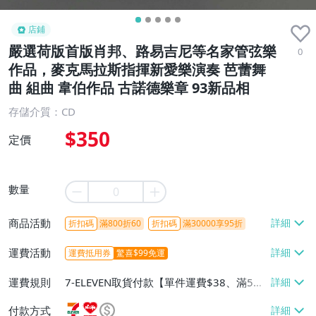
店鋪
嚴選荷版首版肖邦、路易吉尼等名家管弦樂
0
作品，麥克馬拉斯指揮新愛樂演奏 芭蕾舞
曲 組曲 韋伯作品 古諾德樂章 93新品相
存儲介質：CD
$350
定價
數量
商品活動
折扣碼
滿800折60
折扣碼
滿30000享95折
運費活動
運費抵用券
驚喜$99免運
運費規則
7-ELEVEN取貨付款【單件運費$38、滿5件
或消費滿$1298免運費】、7-ELEVEN取貨
付款方式