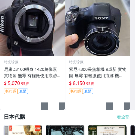
時光珍藏
時光珍藏
尼康D3100機身 1420萬像素
索尼H300長焦相機 9成新 實物
實物圖 無霉 有輕微使用痕跡
圖 無霉 有輕微使用痕跡 機身
機身原裝 無拆修無翻新 臨-34
鏡頭原裝 無拆修無翻新-3430
$ 5,070
$ 8,150
95折
95折
3
折扣碼
直購
折扣碼
直購
日本代購
看全部