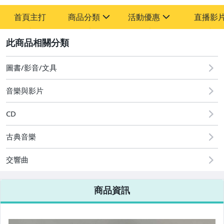
首頁主打
商品分類
活動優惠
直播影
sign
sign
2
其它
[全店] 粉絲專享
[全店] 週年慶
圖書/影音/文具
音樂與影片
CD
古典音樂
交響曲
商品資訊