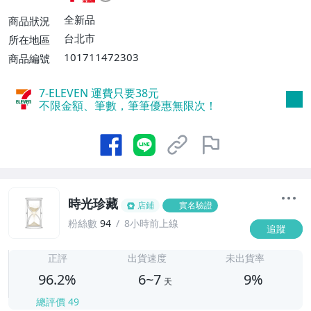
不付款【免運費】、萊爾富取貨付款【單件
運費$60、滿5件或消費滿$1298免運
全新品
商品狀況
費】、宅配/貨運【單件運費$120、滿5件
台北市
所在地區
或消費滿$1598免運費】
101711472303
商品編號
7-ELEVEN 運費只要
38
元
不限金額、筆數，筆筆優惠無限次！
時光珍藏
店鋪
實名驗證
粉絲數
94
8小時前上線
追蹤
6
正評
出貨速度
未出貨率
96.2%
6~7
9%
天
總評價
49