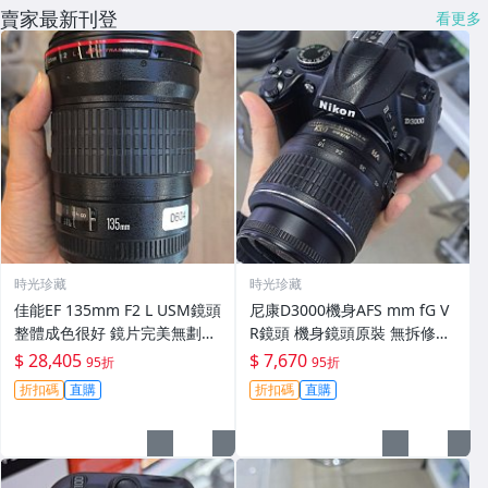
賣家最新刊登
看更多
時光珍藏
時光珍藏
佳能EF 135mm F2 L USM鏡頭
尼康D3000機身AFS mm fG V
整體成色很好 鏡片完美無劃痕
R鏡頭 機身鏡頭原裝 無拆修無
功能一切正常 無拆修無-3430
翻新 有輕微使用痕跡 鏡頭-34
$ 28,405
$ 7,670
95折
95折
30
折扣碼
直購
折扣碼
直購