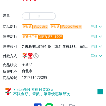
數量
商品活動
折扣碼
滿800折60
折扣碼
滿30000享95折
運費活動
運費抵用券
驚喜加碼7-11免運
運費規則
7-ELEVEN取貨付款【單件運費$38、滿5件
或消費滿$1298免運費】、7-ELEVEN取貨
付款方式
不付款【免運費】、萊爾富取貨付款【單件
運費$60、滿5件或消費滿$1298免運
全新品
商品狀況
費】、宅配/貨運【單件運費$120、滿5件
台北市
所在地區
或消費滿$1598免運費】
101711473288
商品編號
7-ELEVEN 運費只要
38
元
不限金額、筆數，筆筆優惠無限次！