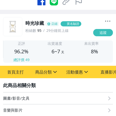
時光珍藏
店鋪
實名驗證
粉絲數
95
29分鐘前上線
追蹤
6
正評
出貨速度
未出貨率
96.2%
6~7
8%
天
總評價
49
首頁主打
商品分類
活動優惠
直播影
sign
sign
2
其它
[全店] 粉絲專享
[全店] 週年慶
圖書/影音/文具
音樂與影片