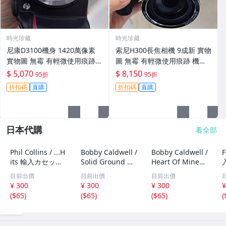
時光珍藏
時光珍藏
尼康D3100機身 1420萬像素
索尼H300長焦相機 9成新 實物
實物圖 無霉 有輕微使用痕跡
圖 無霉 有輕微使用痕跡 機身
機身原裝 無拆修無翻新 臨-34
鏡頭原裝 無拆修無翻新-3430
$ 5,070
$ 8,150
95折
95折
3
折扣碼
直購
折扣碼
直購
日本代購
看全部
Phil Collins / ...H
Bobby Caldwell /
Bobby Caldwell /
F
its 輸入カセット
Solid Ground 輸
Heart Of Mine
テープ
入カセットテープ
輸入カセットテー
目前出價
目前出價
目前出價
プ
¥ 300
¥ 300
¥ 300
¥
(
$65
)
(
$65
)
(
$65
)
(