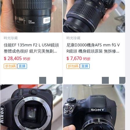
時光珍藏
時光珍藏
佳能EF 135mm F2 L USM鏡頭
尼康D3000機身AFS mm fG V
整體成色很好 鏡片完美無劃痕
R鏡頭 機身鏡頭原裝 無拆修無
功能一切正常 無拆修無-3430
翻新 有輕微使用痕跡 鏡頭-34
$ 28,405
$ 7,670
95折
95折
30
折扣碼
直購
折扣碼
直購