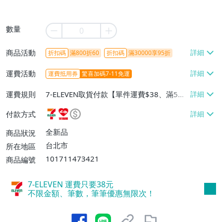
數量
商品活動
折扣碼
滿800折60
折扣碼
滿30000享95折
運費活動
運費抵用券
驚喜加碼7-11免運
運費規則
7-ELEVEN取貨付款【單件運費$38、滿5件
或消費滿$1298免運費】、7-ELEVEN取貨
付款方式
不付款【免運費】、萊爾富取貨付款【單件
運費$60、滿5件或消費滿$1298免運
全新品
商品狀況
費】、宅配/貨運【單件運費$120、滿5件
台北市
所在地區
或消費滿$1598免運費】
101711473421
商品編號
7-ELEVEN 運費只要
38
元
不限金額、筆數，筆筆優惠無限次！