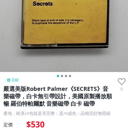
店鋪
嚴選美版Robert Palmer《SECRETS》音
0
樂磁帶，白卡無引帶設計，美國原製播放順
暢 羅伯特帕爾默 音樂磁帶 白卡 磁帶
產地：歐美/n包裝是否完整：是/n成色：品相完好無瑕疵
$530
定價