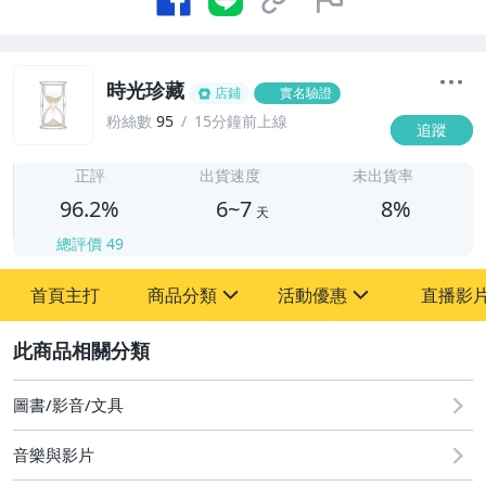
時光珍藏
店鋪
實名驗證
粉絲數
95
15分鐘前上線
追蹤
6
正評
出貨速度
未出貨率
96.2%
6~7
8%
天
總評價
49
首頁主打
商品分類
活動優惠
直播影
sign
sign
2
其它
[全店] 粉絲專享
[全店] 週年慶
圖書/影音/文具
音樂與影片