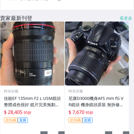
賣家最新刊登
看更多
時光珍藏
時光珍藏
佳能EF 135mm F2 L USM鏡頭
尼康D3000機身AFS mm fG V
整體成色很好 鏡片完美無劃痕
R鏡頭 機身鏡頭原裝 無拆修無
功能一切正常 無拆修無-3430
翻新 有輕微使用痕跡 鏡頭-34
$ 28,405
$ 7,670
95折
95折
30
折扣碼
直購
折扣碼
直購