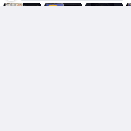
Phil Collins / ...H
Bobby Caldwell /
Bobby Caldwell /
F
its 輸入カセット
Solid Ground 輸
Heart Of Mine
テープ
入カセットテープ
輸入カセットテー
目前出價
目前出價
目前出價
プ
¥ 300
¥ 300
¥ 300
¥
(
$65
)
(
$65
)
(
$65
)
(
關於我們
客服中心
聯絡我們
新聞中心
常見問答
人才招募
服務說明
聯絡客服
最新公告
手機逛拍賣，購物更便利