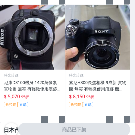
時光珍藏
時光珍藏
尼康D3100機身 1420萬像素
索尼H300長焦相機 9成新 實物
實物圖 無霉 有輕微使用痕跡
圖 無霉 有輕微使用痕跡 機身
機身原裝 無拆修無翻新 臨-34
鏡頭原裝 無拆修無翻新-3430
$ 5,070
$ 8,150
95折
95折
3
折扣碼
直購
折扣碼
直購
日本代購
商品已下架
看全部