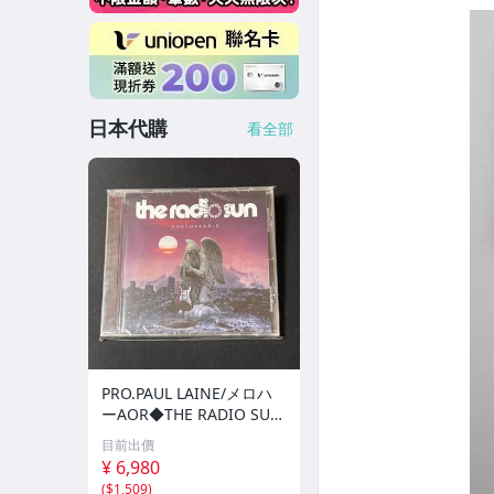
日本代購
看全部
PRO.PAUL LAINE/メロハ
ーAOR◆THE RADIO SU
N/UNSTOPPABLE
目前出價
¥ 6,980
(
$1,509
)