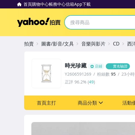
首頁
購物中心
帳務中心
信箱
App下載
Yahoo拍賣
拍賣
圖書/影音/文具
音樂與影片
CD
西
時光珍藏
店鋪
實名驗證
Y2606591269
粉絲數
95
23小
正評
96.2%
(
49
)
首頁主打
商品分類
活動
sign
其它
[全店] 粉絲專享
[全店] 週年慶