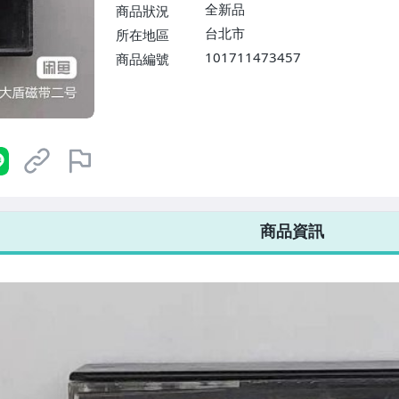
$1598免運費】
全新品
商品狀況
台北市
所在地區
101711473457
商品編號
7-ELEVEN 運費只要
38
元
不限金額、筆數，筆筆優惠無限次！
商品資訊