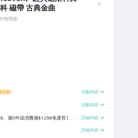
0
科 磁帶 古典金曲
完好無瑕疵
享95折
38、滿5件或消費滿$1298免運費】、7-
、萊爾富取貨付款【單件運費$60、滿5件
/貨運【單件運費$120、滿5件或消費滿