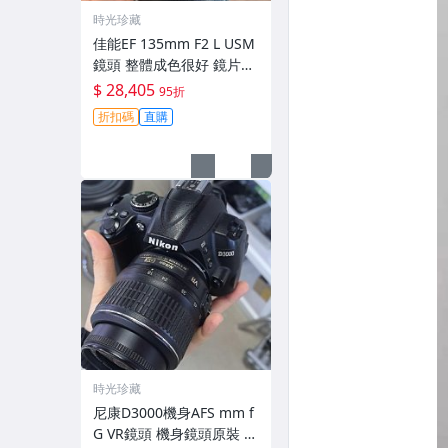
時光珍藏
佳能EF 135mm F2 L USM
鏡頭 整體成色很好 鏡片完
美無劃痕 功能一切正常 無
$ 28,405
95折
拆修無-3430
折扣碼
直購
時光珍藏
尼康D3000機身AFS mm f
G VR鏡頭 機身鏡頭原裝 無