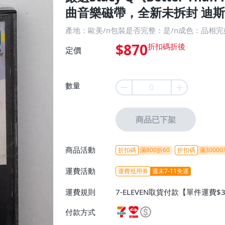
曲音樂磁帶，全新未拆封 迪斯
產地：歐美/n包裝是否完整：是/n成色：品相
$870
定價
數量
商品已下架
商品活動
折扣碼
滿800折60
折扣碼
滿30000
運費活動
運費抵用券
週末7-11免運
運費規則
7-ELEVEN取貨付款【單件運費$
ELEVEN取貨不付款【免運費】
付款方式
或消費滿$1298免運費】、宅配