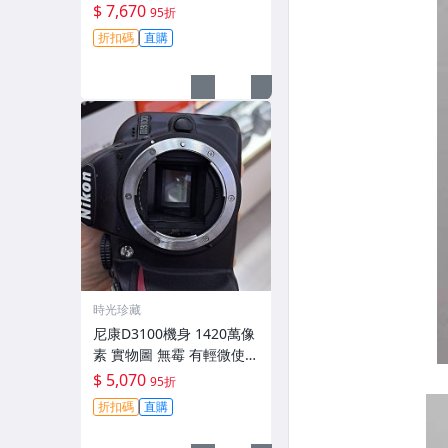
拆修無翻新 有輕微使用痕
$ 7,670
95折
跡 鏡頭-3430
折扣碼
直購
時光珍藏
尼康D3100機身 1420萬像
素 實物圖 無霉 有輕微使用
痕跡 機身原裝 無拆修無翻
$ 5,070
95折
新 臨-343
折扣碼
直購