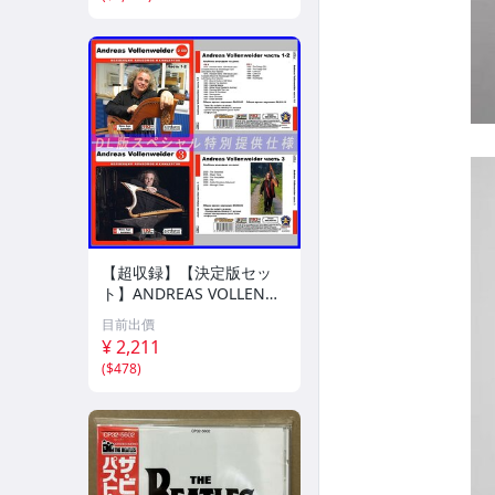
【超収録】【決定版セッ
ト】ANDREAS VOLLENW
EIDER CD1+2+3 厳選プレ
目前出價
ミア音源集 MP3CD-DLVer
¥ 2,211
3ディスク♪
(
$478
)