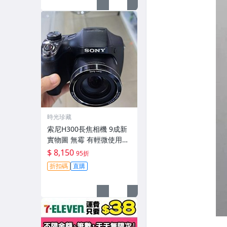
時光珍藏
索尼H300長焦相機 9成新
實物圖 無霉 有輕微使用痕
跡 機身鏡頭原裝 無拆修無
$ 8,150
95折
翻新-3430
折扣碼
直購