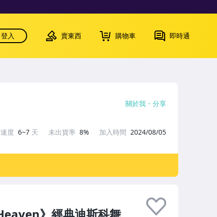
登入
賣東西
購物車
即時通
關於我
分享
貨速度
6~7
天
未出貨率
8%
加入時間
2024/08/05
an Heaven》經典迪斯科舞