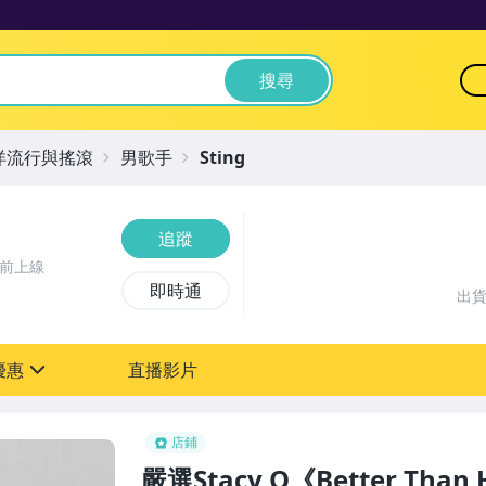
搜尋
洋流行與搖滾
男歌手
Sting
追蹤
時前上線
即時通
出
優惠
直播影片
sign
店鋪
嚴選Stacy Q《Better Th