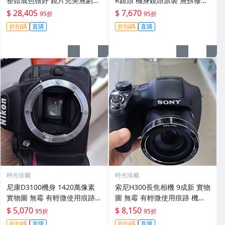
整體成色很好 鏡片完美無劃痕
R鏡頭 機身鏡頭原裝 無拆修無
功能一切正常 無拆修無-3430
翻新 有輕微使用痕跡 鏡頭-34
$ 28,405
$ 7,670
95折
95折
30
折扣碼
直購
折扣碼
直購
時光珍藏
時光珍藏
尼康D3100機身 1420萬像素
索尼H300長焦相機 9成新 實物
實物圖 無霉 有輕微使用痕跡
圖 無霉 有輕微使用痕跡 機身
機身原裝 無拆修無翻新 臨-34
鏡頭原裝 無拆修無翻新-3430
$ 5,070
$ 8,150
95折
95折
3
折扣碼
直購
折扣碼
直購