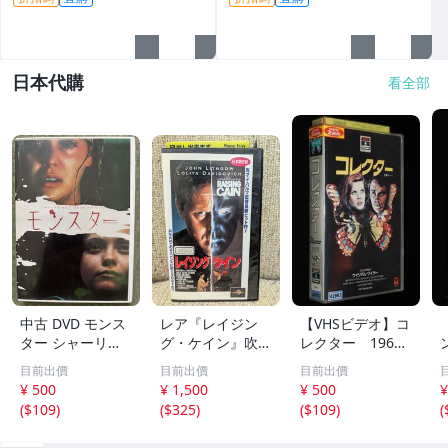
日本代購
看全部
中古 DVD モンス
レア『レイジン
【VHSビデオ】コ
ター シャーリー
グ・ケイン』吹替
レクター 1965
ズ・セロン クリ
版ブライアン・
年 レンタル落
目前出價
目前出價
目前出價
スティーナ・リッ
デ・パルマ,VHS
ち/ウイリアム・
¥ 500
¥ 1,500
¥ 500
¥
チ 映画
ビデオテープ,樋
ワイラー/字幕ス
(
$109
)
(
$325
)
(
$109
)
(
浦勉,大塚明夫,池
ーパー
田勝