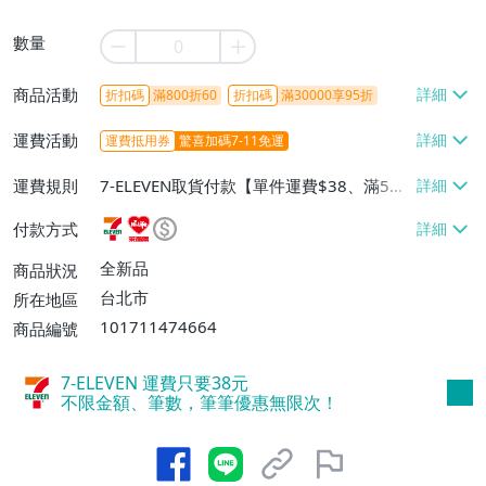
數量
商品活動
折扣碼
滿800折60
折扣碼
滿30000享95折
運費活動
運費抵用券
驚喜加碼7-11免運
運費規則
7-ELEVEN取貨付款【單件運費$38、滿5件
或消費滿$1298免運費】、7-ELEVEN取貨
付款方式
不付款【免運費】、萊爾富取貨付款【單件
運費$60、滿5件或消費滿$1298免運
全新品
商品狀況
費】、宅配/貨運【單件運費$120、滿5件
台北市
所在地區
或消費滿$1598免運費】
101711474664
商品編號
7-ELEVEN 運費只要
38
元
不限金額、筆數，筆筆優惠無限次！