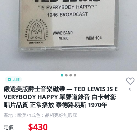
店鋪
嚴選美版爵士音樂磁帶 — TED LEWIS IS E
0
VERYBODY HAPPY 單聲道錄音 白卡封套
唱片品質 正常播放 泰德路易斯 1970年
產地：歐美/n成色：品相完好無瑕疵
$430
定價