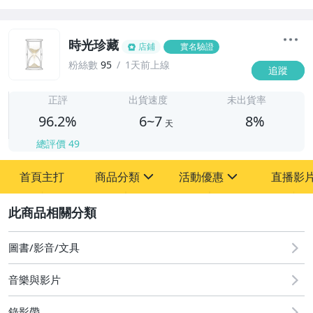
時光珍藏
店鋪
實名驗證
粉絲數
95
1天前上線
追蹤
6
正評
出貨速度
未出貨率
96.2%
6~7
8%
天
總評價
49
首頁主打
商品分類
活動優惠
直播影
sign
sign
2
其它
[全店] 粉絲專享
[全店] 週年慶
圖書/影音/文具
音樂與影片
錄影帶