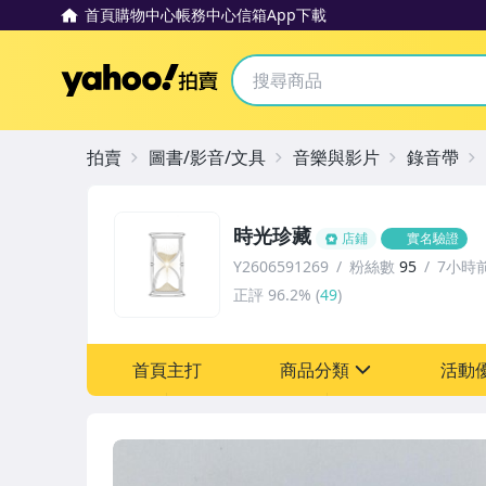
首頁
購物中心
帳務中心
信箱
App下載
Yahoo拍賣
拍賣
圖書/影音/文具
音樂與影片
錄音帶
時光珍藏
店鋪
實名驗證
Y2606591269
粉絲數
95
7小時
正評
96.2%
(
49
)
首頁主打
商品分類
活動
sign
其它
[全店] 粉絲專享
[全店] 週年慶