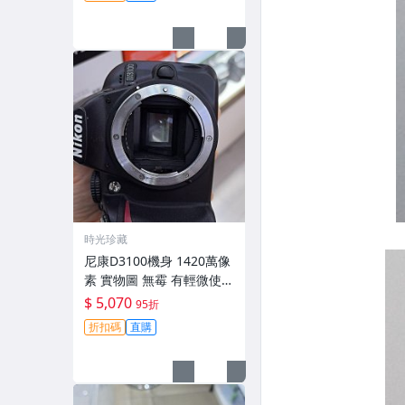
時光珍藏
尼康D3100機身 1420萬像
素 實物圖 無霉 有輕微使用
痕跡 機身原裝 無拆修無翻
$ 5,070
95折
新 臨-343
折扣碼
直購