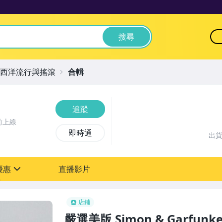
搜尋
西洋流行與搖滾
合輯
追蹤
前上線
即時通
出
優惠
直播影片
sign
店鋪
嚴選美版 Simon & Garfunke