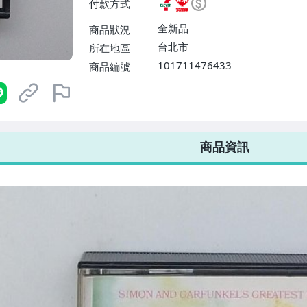
付款方式
或消費滿$1298免運費】、宅配
$1598免運費】
全新品
商品狀況
台北市
所在地區
101711476433
商品編號
7-ELEVEN 運費只要
38
元
不限金額、筆數，筆筆優惠無限次！
商品資訊