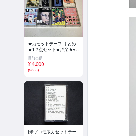
★カセットテープ まとめ
★1２点セット★洋楽★VA
★⑯★ロックンロール★L
目前出價
OVE★ベスト★未視聴★カ
¥ 4,000
セットテープ★bzaif★CA
(
$865
)
S0807-950★
[米プロモ版カセットテー