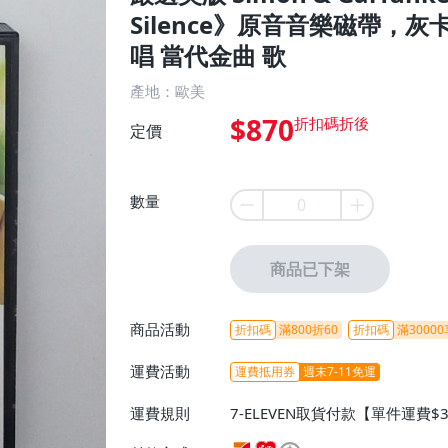
Silence》原音音樂磁帶，
唱 當代金曲 歌
產地：歐美
$870
定價
數量
商品已下架
商品活動
折扣碼
滿800折60
折扣碼
滿30000
運費活動
運費抵用券
週末7-11免運
運費規則
7-ELEVEN取貨付款【單件運費$
ELEVEN取貨不付款【免運費】