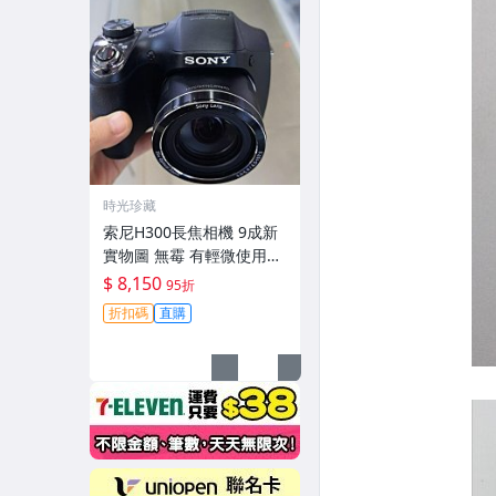
時光珍藏
索尼H300長焦相機 9成新
實物圖 無霉 有輕微使用痕
跡 機身鏡頭原裝 無拆修無
$ 8,150
95折
翻新-3430
折扣碼
直購