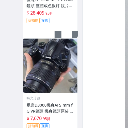
鏡頭 整體成色很好 鏡片完
美無劃痕 功能一切正常 無
$ 28,405
95折
拆修無-3430
折扣碼
直購
時光珍藏
尼康D3000機身AFS mm f
G VR鏡頭 機身鏡頭原裝 無
拆修無翻新 有輕微使用痕
$ 7,670
95折
跡 鏡頭-3430
折扣碼
直購