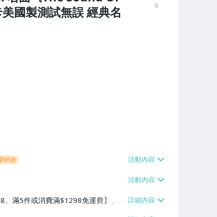
0
灰卡美國製測試無誤 經典名
享95折
38、滿5件或消費滿$1298免運費】、7-
、萊爾富取貨付款【單件運費$60、滿5件