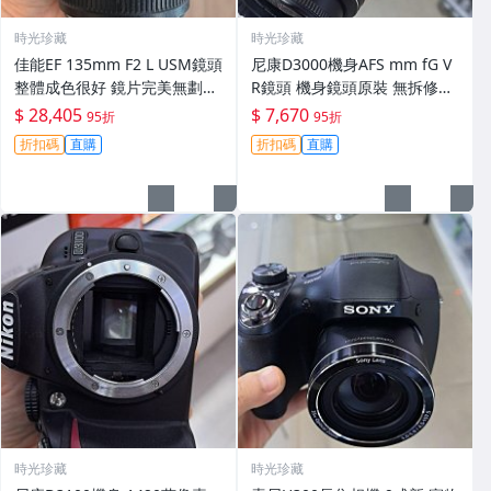
時光珍藏
時光珍藏
佳能EF 135mm F2 L USM鏡頭
尼康D3000機身AFS mm fG V
整體成色很好 鏡片完美無劃痕
R鏡頭 機身鏡頭原裝 無拆修無
功能一切正常 無拆修無-3430
翻新 有輕微使用痕跡 鏡頭-34
$ 28,405
$ 7,670
95折
95折
30
折扣碼
直購
折扣碼
直購
時光珍藏
時光珍藏