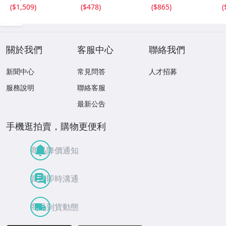
選プレミア音源集
CP32-5602 THE
(
$1,509
)
(
$478
)
(
$865
)
(
MP3CD-DLVer 3
BEATLES / PAST
ディスク♪
MASTERS VOLU
ME TWO 見本盤
關於我們
客服中心
聯絡我們
新聞中心
常見問答
人才招募
服務說明
聯絡客服
最新公告
手機逛拍賣，購物更便利
商品降價通知
買賣即時溝通
商品到貨動態