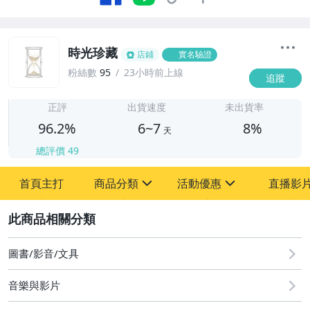
時光珍藏
店鋪
實名驗證
粉絲數
95
23小時前上線
追蹤
6
正評
出貨速度
未出貨率
96.2%
6~7
8%
天
總評價
49
首頁主打
商品分類
活動優惠
直播影
sign
sign
2
其它
[全店] 粉絲專享
[全店] 週年慶
圖書/影音/文具
音樂與影片