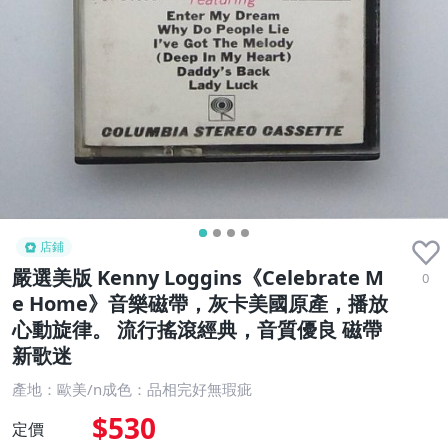
店鋪
嚴選美版 Kenny Loggins《Celebrate M
0
e Home》音樂磁帶，灰卡美國原產，播放
心動旋律。 流行搖滾經典，音質優良 磁帶
新歌迷
產地：歐美/n成色：品相完好無瑕疵
$530
定價