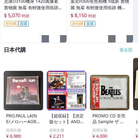
尼康D3100機身 1420萬像素
索尼H300長焦相機 9成新 實物
實物圖 無霉 有輕微使用痕跡
圖 無霉 有輕微使用痕跡 機身
機身原裝 無拆修無翻新 臨-34
鏡頭原裝 無拆修無翻新-3430
$ 5,070
$ 8,150
95折
95折
3
折扣碼
直購
折扣碼
直購
日本代購
看全部
PRO.PAUL LAIN
【超収録】【決定
PROMO CD 非売
E/メロハーAOR◆
版セット】ANDR
品 Sample ザ ビ
THE RADIO SUN/
EAS VOLLENWEI
ートルズ パスト
目前出價
目前出價
目前出價
UNSTOPPABLE
DER CD1+2+3 厳
マスターズ VOL.2
¥ 6,980
¥ 2,211
¥ 4,000
¥