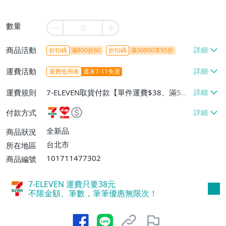
數量
商品活動
折扣碼
滿800折60
折扣碼
滿30000享95折
運費活動
運費抵用券
週末7-11免運
運費規則
7-ELEVEN取貨付款【單件運費$38、滿5件
或消費滿$1298免運費】、7-ELEVEN取貨
付款方式
不付款【免運費】、萊爾富取貨付款【單件
運費$60、滿5件或消費滿$1298免運
全新品
商品狀況
費】、宅配/貨運【單件運費$120、滿5件
台北市
所在地區
或消費滿$1598免運費】
101711477302
商品編號
7-ELEVEN 運費只要
38
元
不限金額、筆數，筆筆優惠無限次！