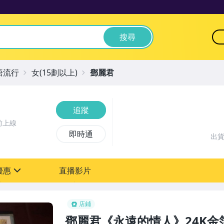
搜尋
語流行
女(15劃以上)
鄧麗君
追蹤
前上線
即時通
出
優惠
直播影片
sign
店鋪
鄧麗君《永遠的情人》24K金