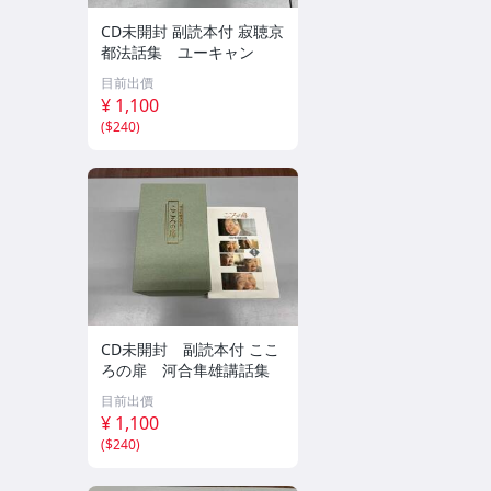
CD未開封 副読本付 寂聴京
都法話集 ユーキャン
目前出價
¥ 1,100
(
$240
)
CD未開封 副読本付 ここ
ろの扉 河合隼雄講話集
目前出價
¥ 1,100
(
$240
)