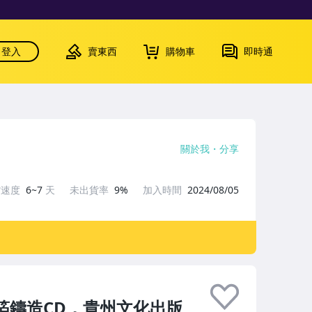
登入
賣東西
購物車
即時通
關於我
分享
貨速度
6~7
天
未出貨率
9%
加入時間
2024/08/05
箔鑄造CD，貴州文化出版