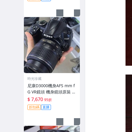
時光珍藏
尼康D3000機身AFS mm f
G VR鏡頭 機身鏡頭原裝 無
拆修無翻新 有輕微使用痕
$ 7,670
95折
跡 鏡頭-3430
折扣碼
直購