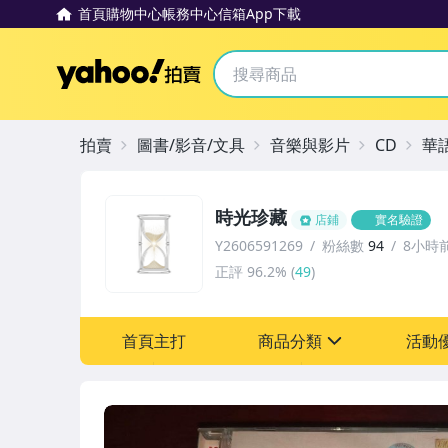
首頁
購物中心
帳務中心
信箱
App下載
Yahoo拍賣
拍賣
圖書/影音/文具
音樂與影片
CD
華
時光珍藏
店鋪
實名驗證
Y2606591269
粉絲數
94
8小時
正評
96.2%
(
49
)
首頁主打
商品分類
活動
sign
其它
[全店] 粉絲專享
[全店] 週年慶