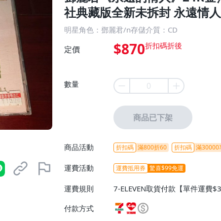
社典藏版全新未拆封 永遠情人 
明星角色：鄧麗君/n存儲介質：CD
$870
定價
數量
商品已下架
商品活動
折扣碼
滿800折60
折扣碼
滿30000
運費活動
運費抵用券
驚喜$99免運
運費規則
7-ELEVEN取貨付款【單件運費$
ELEVEN取貨不付款【免運費】
付款方式
或消費滿$1298免運費】、宅配