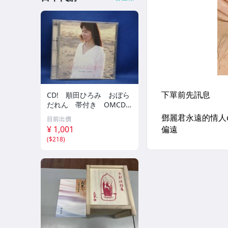
CD! 順田ひろみ おぼら
だれん 帯付き OMCD-1
6 42405
目前出價
¥ 1,001
(
$218
)