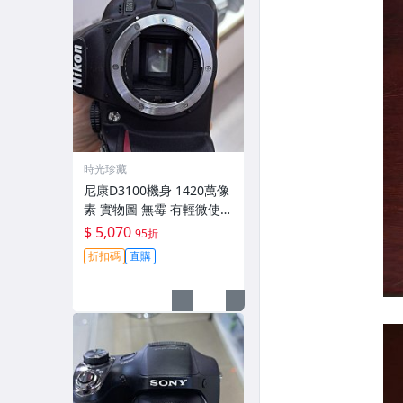
時光珍藏
尼康D3100機身 1420萬像
素 實物圖 無霉 有輕微使用
痕跡 機身原裝 無拆修無翻
$ 5,070
95折
新 臨-343
折扣碼
直購