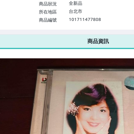
$1598免運費】
全新品
商品狀況
台北市
所在地區
101711477808
商品編號
7-ELEVEN 運費只要
38
元
不限金額、筆數，筆筆優惠無限次！
商品資訊