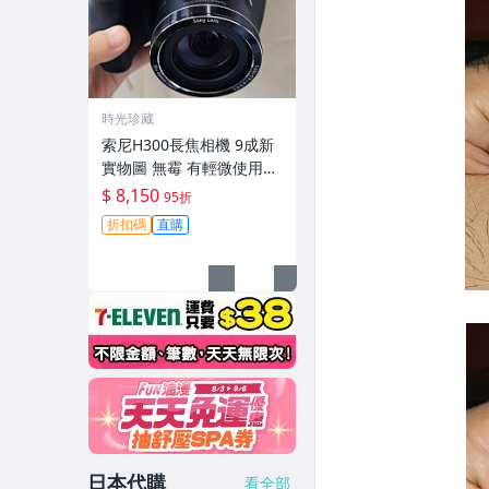
時光珍藏
索尼H300長焦相機 9成新
實物圖 無霉 有輕微使用痕
跡 機身鏡頭原裝 無拆修無
$ 8,150
95折
翻新-3430
折扣碼
直購
日本代購
看全部