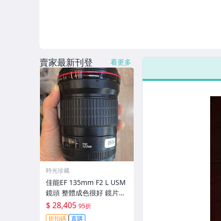
賣家最新刊登
看更多
時光珍藏
佳能EF 135mm F2 L USM
鏡頭 整體成色很好 鏡片完
美無劃痕 功能一切正常 無
$ 28,405
95折
拆修無-3430
折扣碼
直購