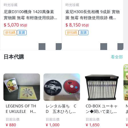
時光珍藏
時光珍藏
尼康D3100機身 1420萬像素
索尼H300長焦相機 9成新 實物
實物圖 無霉 有輕微使用痕跡
圖 無霉 有輕微使用痕跡 機身
機身原裝 無拆修無翻新 臨-34
鏡頭原裝 無拆修無翻新-3430
$ 5,070
$ 8,150
95折
95折
3
折扣碼
直購
折扣碼
直購
日本代購
看全部
LEGENDS OF TH
レンタル落ち C
CD-BOX ユーキャ
E UKULELE HA
D 五木ひろし
ン◆聞いて楽しむ
WAIIAN MASTER
高橋真梨子 他
日本の名作 第1巻
目前出價
目前出價
目前出價
S ウクレレ ハワ
中古品
～第16巻 未開封
¥ 880
¥ 1,000
¥ 1,650
¥
イ 169
品混在 木箱付き