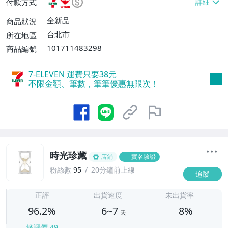
付款方式
不付款【免運費】、萊爾富取貨付款【單件
運費$60、滿5件或消費滿$1298免運
全新品
商品狀況
費】、宅配/貨運【單件運費$120、滿5件
台北市
所在地區
或消費滿$1598免運費】
101711483298
商品編號
7-ELEVEN 運費只要
38
元
不限金額、筆數，筆筆優惠無限次！
時光珍藏
店鋪
實名驗證
粉絲數
95
20分鐘前上線
追蹤
6
正評
出貨速度
未出貨率
96.2%
6~7
8%
天
總評價
49