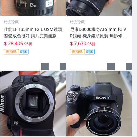
時光珍藏
時光珍藏
佳能EF 135mm F2 L USM鏡頭
尼康D3000機身AFS mm fG V
整體成色很好 鏡片完美無劃痕
R鏡頭 機身鏡頭原裝 無拆修無
功能一切正常 無拆修無-3430
翻新 有輕微使用痕跡 鏡頭-34
$ 28,405
$ 7,670
95折
95折
30
折扣碼
直購
折扣碼
直購