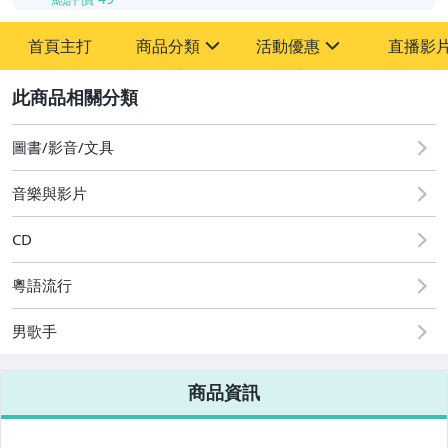
首頁主打
商品分類
活動優惠
直播影
sign
sign
2
其它
[全店] 粉絲專享
[全店] 週年慶
圖書/影音/文具
音樂與影片
CD
粵語流行
男歌手
商品資訊