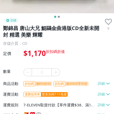
店鋪
鄭錦昌 唐山大兄 鯤鷗金曲港版CD全新未開
0
封 精選 美樂 輝耀
存儲介質：CD
$1,170
定價
數量
商品活動
折扣碼
滿800折60
折扣碼
滿30000享95折
運費活動
運費抵用券
驚喜加碼7-11免運
運費規則
7-ELEVEN取貨付款【單件運費$38、滿5件
或消費滿$1298免運費】、7-ELEVEN取貨