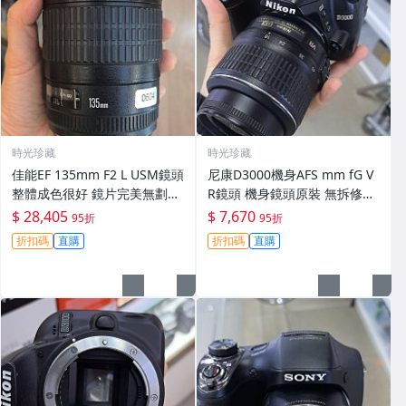
時光珍藏
時光珍藏
佳能EF 135mm F2 L USM鏡頭
尼康D3000機身AFS mm fG V
整體成色很好 鏡片完美無劃痕
R鏡頭 機身鏡頭原裝 無拆修無
功能一切正常 無拆修無-3430
翻新 有輕微使用痕跡 鏡頭-34
$ 28,405
$ 7,670
95折
95折
30
折扣碼
直購
折扣碼
直購