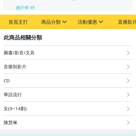
總評價
49
首頁主打
商品分類
活動優惠
直播影
sign
sign
2
其它
[全店] 粉絲專享
[全店] 週年慶
圖書/影音/文具
音樂與影片
CD
華語流行
女(9~14劃)
陳慧琳