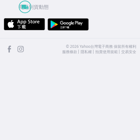
商品到貨動態
APP Store
Google Play
facebook
Instagram
©
2026
Yahoo台灣電子商務 保留所有權利
服務條款
隱私權
拍賣使用規範
交易安全