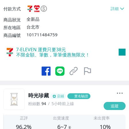
或消費滿$1298免運費】、7-ELEVEN取貨
付款方式
不付款【免運費】、萊爾富取貨付款【單件
運費$60、滿5件或消費滿$1298免運
全新品
商品狀況
費】、宅配/貨運【單件運費$120、滿5件
台北市
所在地區
或消費滿$1598免運費】
101711484759
商品編號
7-ELEVEN 運費只要
38
元
不限金額、筆數，筆筆優惠無限次！
時光珍藏
店鋪
實名驗證
粉絲數
94
5小時前上線
追蹤
6
正評
出貨速度
未出貨率
96.2%
6~7
10%
天