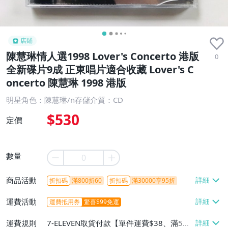
店鋪
陳慧琳情人選1998 Lover's Concerto 港版
0
全新碟片9成 正東唱片適合收藏 Lover's C
oncerto 陳慧琳 1998 港版
明星角色：陳慧琳/n存儲介質：CD
$530
定價
數量
商品活動
折扣碼
滿800折60
折扣碼
滿30000享95折
運費活動
運費抵用券
驚喜$99免運
運費規則
7-ELEVEN取貨付款【單件運費$38、滿5件