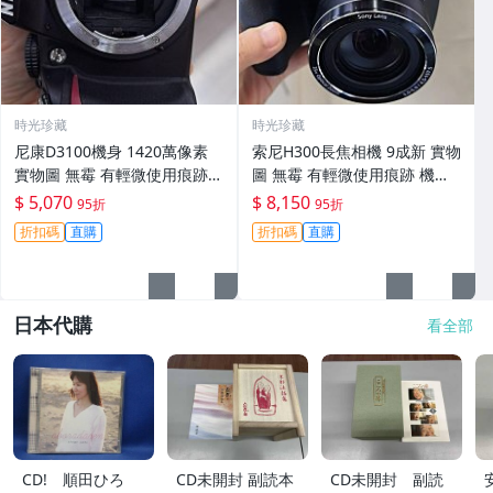
時光珍藏
時光珍藏
尼康D3100機身 1420萬像素
索尼H300長焦相機 9成新 實物
實物圖 無霉 有輕微使用痕跡
圖 無霉 有輕微使用痕跡 機身
機身原裝 無拆修無翻新 臨-34
鏡頭原裝 無拆修無翻新-3430
$ 5,070
$ 8,150
95折
95折
3
折扣碼
直購
折扣碼
直購
日本代購
看全部
CD! 順田ひろ
CD未開封 副読本
CD未開封 副読