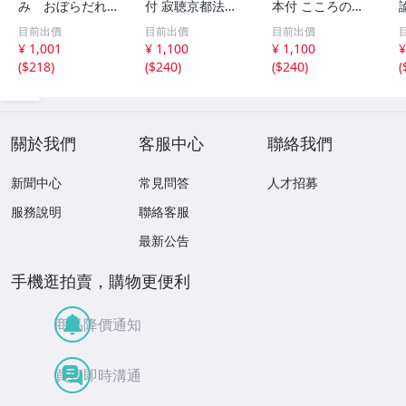
み おぼらだれ
付 寂聴京都法話
本付 こころの
ん 帯付き OM
集 ユーキャン
扉 河合隼雄講話
目前出價
目前出價
目前出價
CD-16 42405
集
¥ 1,001
¥ 1,100
¥ 1,100
¥
(
$218
)
(
$240
)
(
$240
)
(
關於我們
客服中心
聯絡我們
新聞中心
常見問答
人才招募
服務說明
聯絡客服
最新公告
手機逛拍賣，購物更便利
商品降價通知
買賣即時溝通