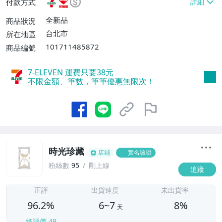
付款方式
不付款【免運費】、萊爾富取貨付款【單件
運費$60、滿5件或消費滿$1298免運
全新品
商品狀況
費】、宅配/貨運【單件運費$120、滿5件
台北市
所在地區
或消費滿$1598免運費】
101711485872
商品編號
7-ELEVEN 運費只要
38
元
不限金額、筆數，筆筆優惠無限次！
時光珍藏
店鋪
實名驗證
粉絲數
95
剛上線
追蹤
6
正評
出貨速度
未出貨率
96.2%
6~7
8%
天
總評價
49