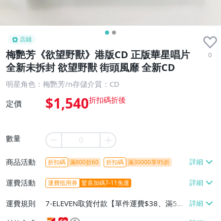
店鋪
梅艷芳《欲望野獸》港版CD 正版華星唱片
0
全新未拆封 欲望野獸 街頭風靡 全新CD
明星角色：梅艷芳/n存儲介質：CD
$1,540
定價
數量
商品活動
折扣碼
滿800折60
折扣碼
滿30000享95折
運費活動
運費抵用券
驚喜加碼7-11免運
運費規則
7-ELEVEN取貨付款【單件運費$38、滿5件
或消費滿$1298免運費】、7-ELEVEN取貨