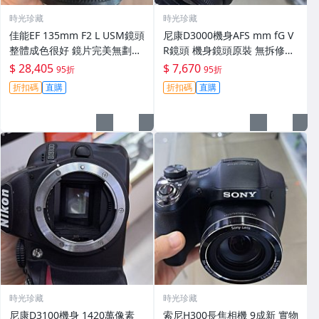
時光珍藏
時光珍藏
佳能EF 135mm F2 L USM鏡頭
尼康D3000機身AFS mm fG V
整體成色很好 鏡片完美無劃痕
R鏡頭 機身鏡頭原裝 無拆修無
功能一切正常 無拆修無-3430
翻新 有輕微使用痕跡 鏡頭-34
$ 28,405
$ 7,670
95折
95折
30
折扣碼
直購
折扣碼
直購
時光珍藏
時光珍藏
尼康D3100機身 1420萬像素
索尼H300長焦相機 9成新 實物