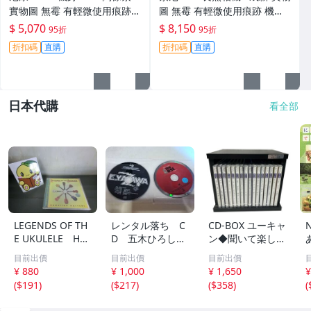
實物圖 無霉 有輕微使用痕跡
圖 無霉 有輕微使用痕跡 機身
機身原裝 無拆修無翻新 臨-34
鏡頭原裝 無拆修無翻新-3430
$ 5,070
$ 8,150
95折
95折
3
折扣碼
直購
折扣碼
直購
日本代購
看全部
LEGENDS OF TH
レンタル落ち C
CD-BOX ユーキャ
E UKULELE HA
D 五木ひろし
ン◆聞いて楽しむ
WAIIAN MASTER
高橋真梨子 他
日本の名作 第1巻
目前出價
目前出價
目前出價
S ウクレレ ハワ
中古品
～第16巻 未開封
¥ 880
¥ 1,000
¥ 1,650
¥
イ 169
品混在 木箱付き
(
$191
)
(
$217
)
(
$358
)
(