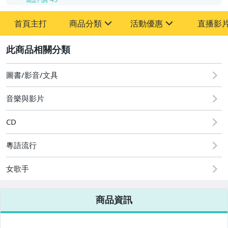
首頁主打
商品分類
活動優惠
直播影
sign
sign
2
其它
[全店] 粉絲專享
[全店] 週年慶
圖書/影音/文具
音樂與影片
CD
粵語流行
女歌手
商品資訊