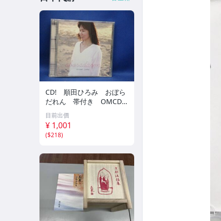
CD! 順田ひろみ おぼら
だれん 帯付き OMCD-1
6 42405
目前出價
¥ 1,001
(
$218
)