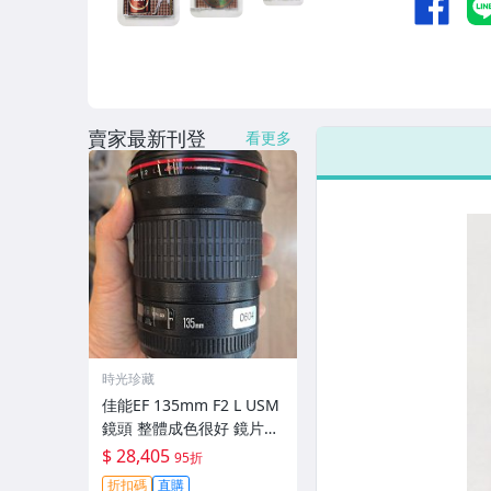
賣家最新刊登
看更多
時光珍藏
佳能EF 135mm F2 L USM
鏡頭 整體成色很好 鏡片完
美無劃痕 功能一切正常 無
$ 28,405
95折
拆修無-3430
折扣碼
直購