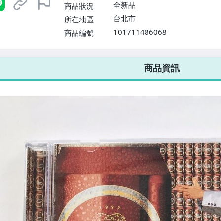
$1598免運費】
全新品
商品狀況
台北市
所在地區
101711486068
商品編號
7-ELEVEN 運費只要
38
元
不限金額、筆數，筆筆優惠無限次！
商品資訊