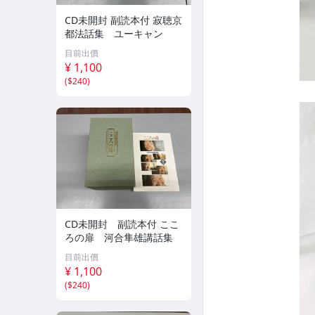
CD未開封 副読本付 寂聴京
都法話集 ユーキャン
目前出價
¥ 1,100
(
$240
)
CD未開封 副読本付 ここ
ろの扉 河合隼雄講話集
目前出價
¥ 1,100
(
$240
)