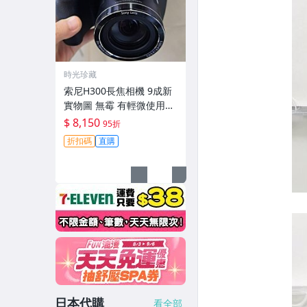
時光珍藏
索尼H300長焦相機 9成新
實物圖 無霉 有輕微使用痕
跡 機身鏡頭原裝 無拆修無
$ 8,150
95折
翻新-3430
折扣碼
直購
日本代購
看全部