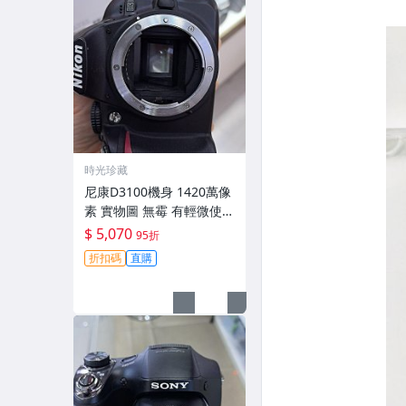
時光珍藏
尼康D3100機身 1420萬像
素 實物圖 無霉 有輕微使用
痕跡 機身原裝 無拆修無翻
$ 5,070
95折
新 臨-343
折扣碼
直購