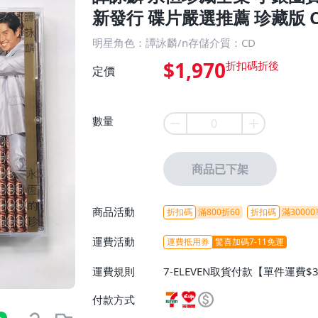
新發行 碟片嚴選推薦 珍藏版 C
明星角色：譚詠麟/n存儲介質：CD
$1,970
定價
數量
商品已下架
商品活動
折扣碼
滿800折60
折扣碼
滿30000
運費活動
運費抵用券
驚喜加碼7-11免運
運費規則
7-ELEVEN取貨付款【單件運費$
ELEVEN取貨不付款【免運費】
付款方式
或消費滿$1298免運費】、宅配