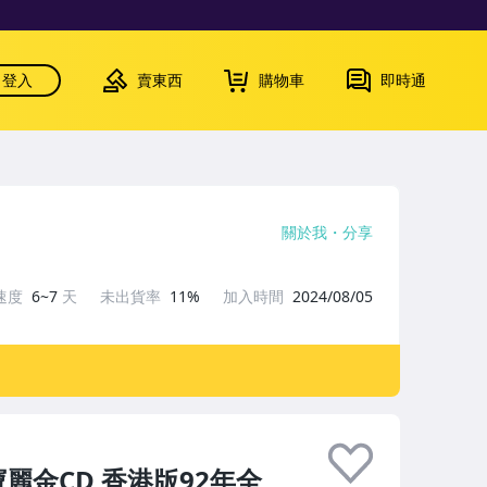
登入
賣東西
購物車
即時通
關於我
分享
速度
6~7
天
未出貨率
11%
加入時間
2024/08/05
麗金CD 香港版92年全