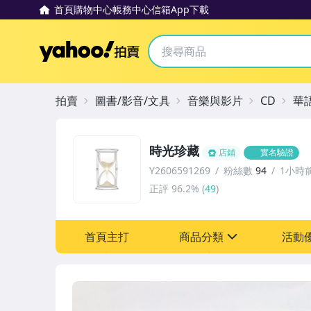
首頁
購物中心
帳務中心
信箱
App下載
Yahoo拍賣
拍賣
圖書/影音/文具
音樂與影片
CD
華
時光珍藏
店鋪
實名驗證
Y2606591269
粉絲數
94
1小時
正評
96.2%
(
49
)
首頁主打
商品分類
活動
sign
其它
[全店] 粉絲專享
[全店] 週年慶