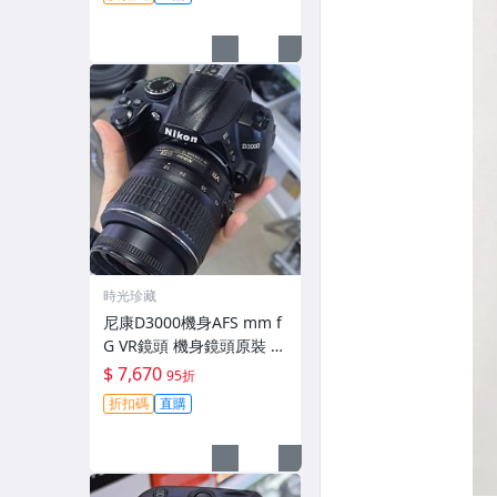
時光珍藏
尼康D3000機身AFS mm f
G VR鏡頭 機身鏡頭原裝 無
拆修無翻新 有輕微使用痕
$ 7,670
95折
跡 鏡頭-3430
折扣碼
直購