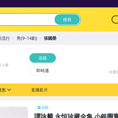
搜尋
語流行
男(9~14劃)
張國榮
追蹤
前上線
即時通
出貨
優惠
直播影片
sign
店鋪
譚詠麟 永恒珍藏全集 小銀圈寶