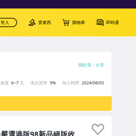
登入
賣東西
購物車
即時通
關於我
分享
貨速度
6~7
天
未出貨率
9%
加入時間
2024/08/05
嚴選港版98新品絕版收