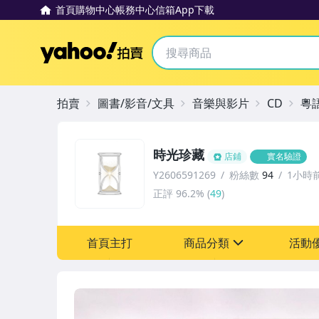
首頁
購物中心
帳務中心
信箱
App下載
Yahoo拍賣
拍賣
圖書/影音/文具
音樂與影片
CD
粵
時光珍藏
店鋪
實名驗證
Y2606591269
粉絲數
94
1小時
正評
96.2%
(
49
)
首頁主打
商品分類
活動
sign
其它
[全店] 粉絲專享
[全店] 週年慶