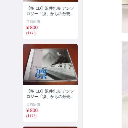
【筝 CD】沢井忠夫 アンソ
ロジー「凜」からの分売
沢井忠夫作品集 ライブ 風
目前出價
衣、水の声、枯野砧、五節
¥ 800
の舞、ファンタジア (限
(
$173
)
定）
【筝 CD】沢井忠夫 アンソ
ロジー「凜」からの分売
沢井忠夫 作品集 第三集
目前出價
“光る海”（限定販売） 200
¥ 800
1
(
$173
)