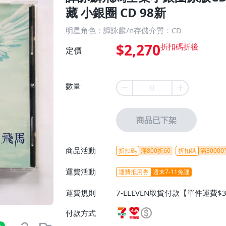
藏 小銀圈 CD 98新
明星角色：譚詠麟/n存儲介質：CD
$2,270
定價
數量
商品已下架
商品活動
折扣碼
滿800折60
折扣碼
滿30000
運費活動
運費抵用券
週末7-11免運
運費規則
7-ELEVEN取貨付款【單件運費$
ELEVEN取貨不付款【免運費】
付款方式
或消費滿$1298免運費】、宅配