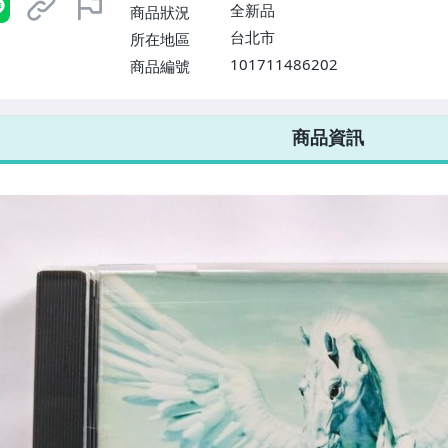
$1598免運費】
全新品
商品狀況
台北市
所在地區
101711486202
商品編號
7-ELEVEN 運費只要
38
元
不限金額、筆數，筆筆優惠無限次！
商品資訊