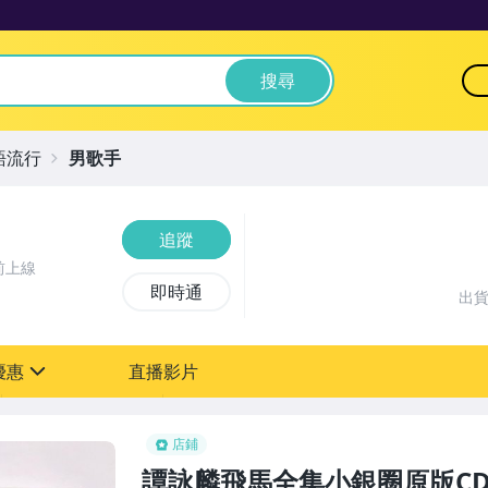
搜尋
語流行
男歌手
追蹤
前上線
即時通
出
優惠
直播影片
sign
店鋪
譚詠麟飛馬全集小銀圈原版CD