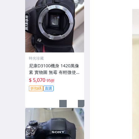
時光珍藏
尼康D3100機身 1420萬像
素 實物圖 無霉 有輕微使用
痕跡 機身原裝 無拆修無翻
$ 5,070
95折
新 臨-343
折扣碼
直購