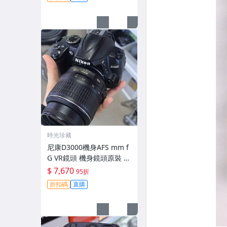
時光珍藏
尼康D3000機身AFS mm f
G VR鏡頭 機身鏡頭原裝 無
拆修無翻新 有輕微使用痕
$ 7,670
95折
跡 鏡頭-3430
折扣碼
直購