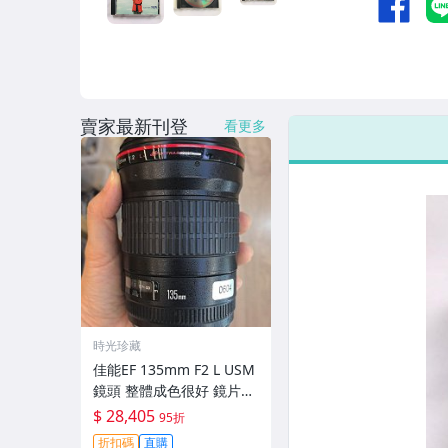
賣家最新刊登
看更多
時光珍藏
佳能EF 135mm F2 L USM
鏡頭 整體成色很好 鏡片完
美無劃痕 功能一切正常 無
$ 28,405
95折
拆修無-3430
折扣碼
直購