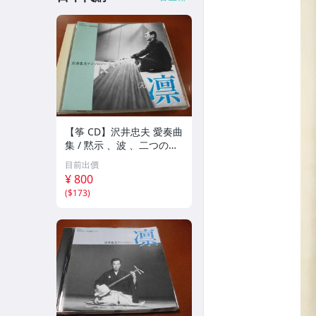
【筝 CD】沢井忠夫 愛奏曲
集 / 黙示 、波 、二つの相
、箏二重奏ソナタ 杵屋正
目前出價
邦 、入野義朗 、小野衛 他
¥ 800
(1971/1973/1976)
(
$173
)