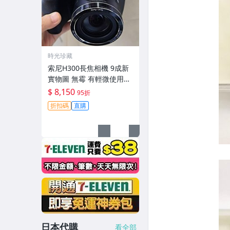
時光珍藏
索尼H300長焦相機 9成新
實物圖 無霉 有輕微使用痕
跡 機身鏡頭原裝 無拆修無
$ 8,150
95折
翻新-3430
折扣碼
直購
日本代購
看全部