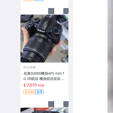
時光珍藏
尼康D3000機身AFS mm f
G VR鏡頭 機身鏡頭原裝 無
拆修無翻新 有輕微使用痕
$ 7,670
95折
跡 鏡頭-3430
折扣碼
直購