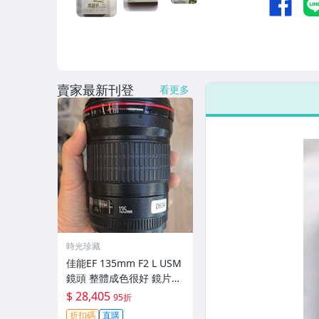
賣家最新刊登
看更多
時光珍藏
佳能EF 135mm F2 L USM
鏡頭 整體成色很好 鏡片完
美無劃痕 功能一切正常 無
$ 28,405
95折
拆修無-3430
折扣碼
直購