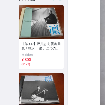
【筝 CD】沢井忠夫 愛奏曲
集 / 黙示 、波 、二つの相
、箏二重奏ソナタ 杵屋正
目前出價
邦 、入野義朗 、小野衛 他
¥ 800
(1971/1973/1976)
(
$173
)