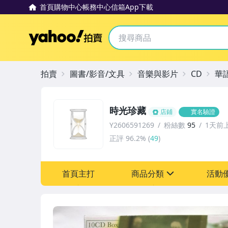
首頁
購物中心
帳務中心
信箱
App下載
Yahoo拍賣
拍賣
圖書/影音/文具
音樂與影片
CD
華
時光珍藏
店鋪
實名驗證
Y2606591269
粉絲數
95
1天前
正評
96.2%
(
49
)
首頁主打
商品分類
活動
sign
其它
[全店] 粉絲專享
[全店] 週年慶