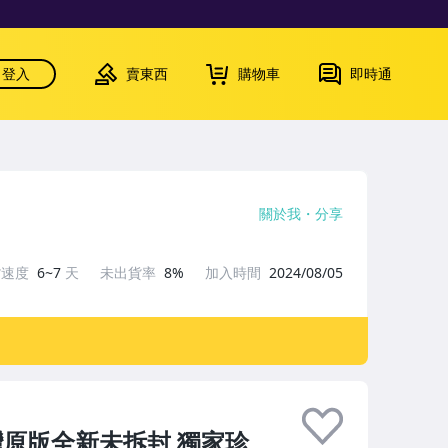
登入
賣東西
購物車
即時通
關於我
分享
貨速度
6~7
天
未出貨率
8%
加入時間
2024/08/05
臺灣原版全新未拆封 獨家珍