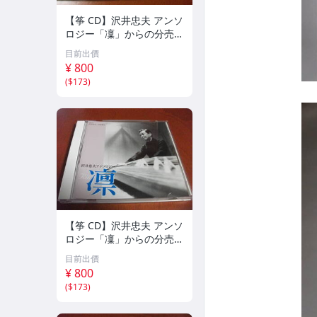
【筝 CD】沢井忠夫 アンソ
ロジー「凜」からの分売
沢井忠夫作品集 ライブ 風
目前出價
衣、水の声、枯野砧、五節
¥ 800
の舞、ファンタジア (限
(
$173
)
定）
【筝 CD】沢井忠夫 アンソ
ロジー「凜」からの分売
沢井忠夫 作品集 第三集
目前出價
“光る海”（限定販売） 200
¥ 800
1
(
$173
)