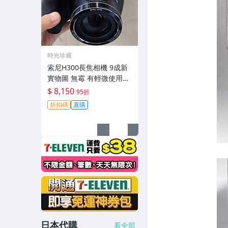
時光珍藏
索尼H300長焦相機 9成新
實物圖 無霉 有輕微使用痕
跡 機身鏡頭原裝 無拆修無
$ 8,150
95折
翻新-3430
折扣碼
直購
日本代購
看全部