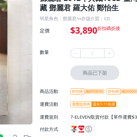
藏 鄧麗君 羅大佑 鄭怡生
明星角色：鄧麗君/n存儲介質：CD
$3,890
定價
數量
商品已下架
商品活動
折扣碼
滿800折60
折扣碼
滿30000
運費活動
運費抵用券
週末7-11免運
運費規則
7-ELEVEN取貨付款【單件運費$
ELEVEN取貨不付款【免運費】
付款方式
或消費滿$1298免運費】、宅配