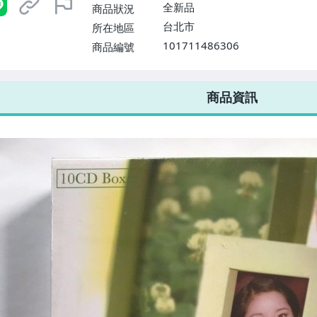
$1598免運費】
全新品
商品狀況
台北市
所在地區
101711486306
商品編號
7-ELEVEN 運費只要
38
元
不限金額、筆數，筆筆優惠無限次！
商品資訊