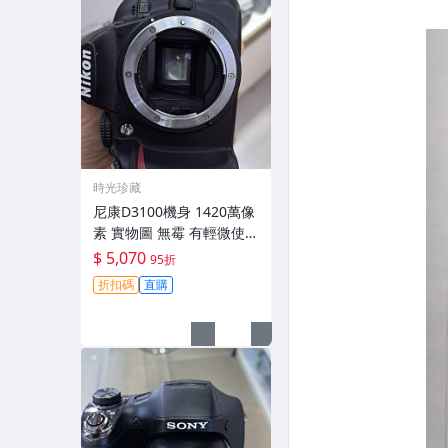
時光珍藏
尼康D3100機身 1420萬像
素 實物圖 無霉 有輕微使用
痕跡 機身原裝 無拆修無翻
$ 5,070
95折
新 臨-343
折扣碼
直購