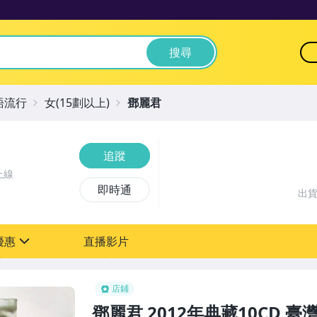
搜尋
語流行
女(15劃以上)
鄧麗君
追蹤
上線
即時通
出
優惠
直播影片
sign
店鋪
鄧麗君 2012年典藏10CD 