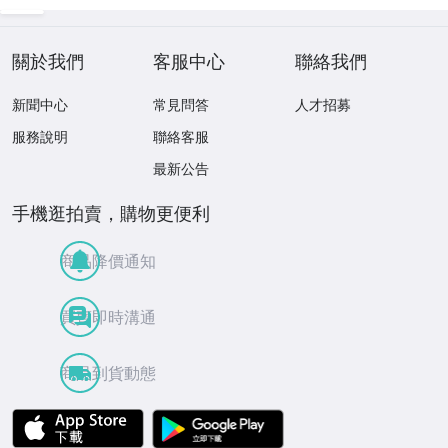
衛 他 (1971/197
節の舞、ファンタ
1
3/1976)
ジア (限定）
關於我們
客服中心
聯絡我們
新聞中心
常見問答
人才招募
服務說明
聯絡客服
最新公告
手機逛拍賣，購物更便利
商品降價通知
買賣即時溝通
商品到貨動態
APP Store
Google Play