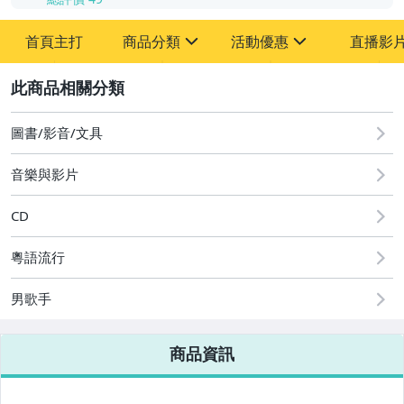
首頁主打
商品分類
活動優惠
直播影
sign
sign
2
其它
[全店] 粉絲專享
[全店] 週年慶
圖書/影音/文具
音樂與影片
CD
粵語流行
男歌手
商品資訊