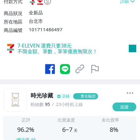
付款方式
不付款【免運費】、萊爾富取貨付款【單件
運費$60、滿5件或消費滿$1298免運
全新品
商品狀況
費】、宅配/貨運【單件運費$120、滿5件
台北市
所在地區
或消費滿$1598免運費】
101711486497
商品編號
7-ELEVEN 運費只要
38
元
不限金額、筆數，筆筆優惠無限次！
時光珍藏
店鋪
實名驗證
粉絲數
95
23小時前上線
追蹤
6
正評
出貨速度
未出貨率
96.2%
6~7
8%
天
總評價
49