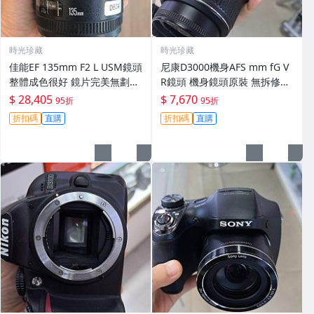
時光珍藏
時光珍藏
佳能EF 135mm F2 L USM鏡頭
尼康D3000機身AFS mm fG V
整體成色很好 鏡片完美無劃痕
R鏡頭 機身鏡頭原裝 無拆修無
功能一切正常 無拆修無-3430
翻新 有輕微使用痕跡 鏡頭-34
$ 28,405
$ 7,670
95折
95折
30
折扣碼
直購
折扣碼
直購