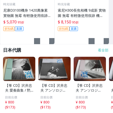
時光珍藏
時光珍藏
尼康D3100機身 1420萬像素
索尼H300長焦相機 9成新 實物
實物圖 無霉 有輕微使用痕跡
圖 無霉 有輕微使用痕跡 機身
機身原裝 無拆修無翻新 臨-34
鏡頭原裝 無拆修無翻新-3430
$ 5,070
$ 8,150
95折
95折
3
折扣碼
直購
折扣碼
直購
日本代購
看全部
【筝 CD】沢井忠
【筝 CD】沢井忠
【筝 CD】沢井忠
夫 愛奏曲集 / 黙
夫 アンソロジー
夫 アンソロジー
示 、波 、二つの
「凜」からの分売
「凜」からの分売
目前出價
目前出價
目前出價
相 、箏二重奏ソ
沢井忠夫作品集
沢井忠夫 作品集
¥ 800
¥ 800
¥ 800
¥
ナタ 杵屋正邦 、
ライブ 風衣、水
第三集 “光る海”
(
$173
)
(
$173
)
(
$173
)
(
入野義朗 、小野
の声、枯野砧、五
（限定販売） 200