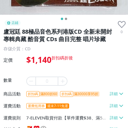
店鋪
盧冠廷 88極品音色系列港版CD 全新未開封
0
專輯典藏 酷音質 CDs 曲目完整 唱片珍藏
存儲介質：CD
$1,140
定價
數量
商品活動
折扣碼
滿800折60
折扣碼
滿30000享95折
運費活動
運費抵用券
週末7-11免運
運費規則
7-ELEVEN取貨付款【單件運費$38、滿5件
或消費滿$1298免運費】、7-ELEVEN取貨