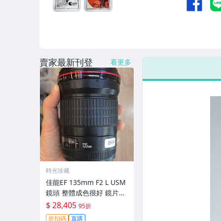
賣家最新刊登
看更多
時光珍藏
佳能EF 135mm F2 L USM
鏡頭 整體成色很好 鏡片完
美無劃痕 功能一切正常 無
$ 28,405
95折
拆修無-3430
折扣碼
直購