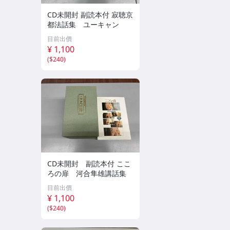
CD未開封 副読本付 寂聴京
都法話集 ユーキャン
目前出價
¥ 1,100
(
$240
)
CD未開封 副読本付 ここ
ろの扉 河合隼雄講話集
目前出價
¥ 1,100
(
$240
)