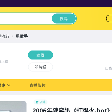
搜尋
語流行
男歌手
追蹤
前上線
即時通
出
優惠
直播影片
sign
店鋪
2006年陳奕迅《打得火-ho