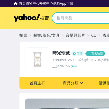
首頁
購物中心
帳務中心
信箱
App下載
Yahoo拍賣
拍賣
圖書/影音/文具
音樂與影片
CD
粵
時光珍藏
店鋪
實名驗證
Y2606591269
粉絲數
94
8小時
正評
96.2%
(
49
)
首頁主打
商品分類
活動
sign
其它
[全店] 粉絲專享
[全店] 週年慶