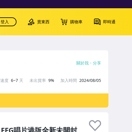
登入
賣東西
購物車
即時通
關於我
分享
貨速度
6~7
天
未出貨率
9%
加入時間
2024/08/05
t》EEG唱片港版全新未開封