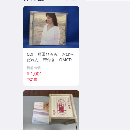
CD! 順田ひろみ おぼら
だれん 帯付き OMCD-1
6 42405
目前出價
¥ 1,001
(
$218
)