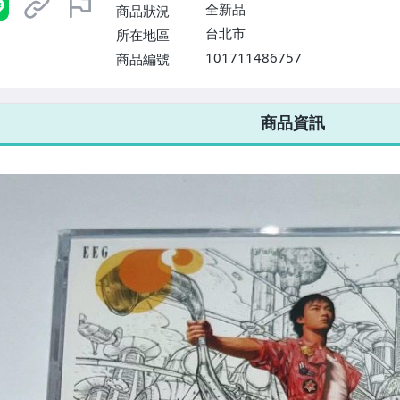
$1598免運費】
全新品
商品狀況
台北市
所在地區
101711486757
商品編號
7-ELEVEN 運費只要
38
元
不限金額、筆數，筆筆優惠無限次！
商品資訊