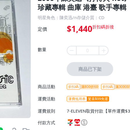
珍藏專輯 曲庫 港臺 歌手專輯
明星角色：陳奕迅/n存儲介質：CD
$1,440
定價
數量
商品已下架
商品活動
折扣碼
滿800折60
折扣碼
滿30000
運費活動
運費抵用券
驚喜$99免運
運費規則
7-ELEVEN取貨付款【單件運費$
ELEVEN取貨不付款【免運費】
付款方式
或消費滿$1298免運費】、宅配