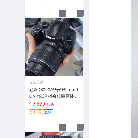
時光珍藏
尼康D3000機身AFS mm f
G VR鏡頭 機身鏡頭原裝 無
拆修無翻新 有輕微使用痕
$ 7,670
95折
跡 鏡頭-3430
折扣碼
直購