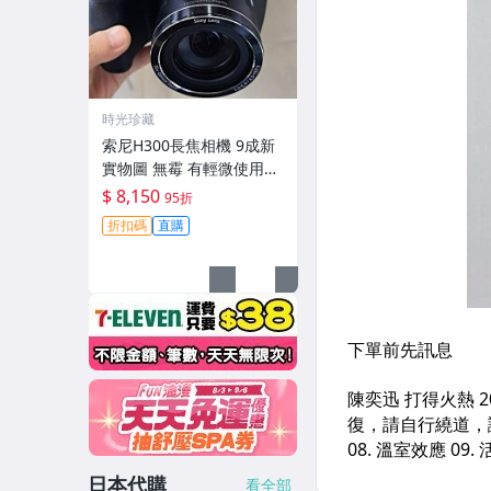
時光珍藏
索尼H300長焦相機 9成新
實物圖 無霉 有輕微使用痕
跡 機身鏡頭原裝 無拆修無
$ 8,150
95折
翻新-3430
折扣碼
直購
日本代購
看全部