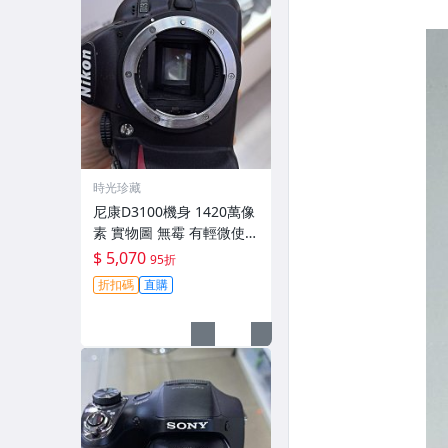
時光珍藏
尼康D3100機身 1420萬像
素 實物圖 無霉 有輕微使用
痕跡 機身原裝 無拆修無翻
$ 5,070
95折
新 臨-343
折扣碼
直購