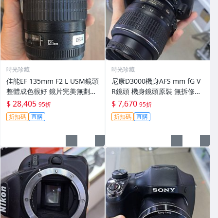
時光珍藏
時光珍藏
佳能EF 135mm F2 L USM鏡頭
尼康D3000機身AFS mm fG V
整體成色很好 鏡片完美無劃痕
R鏡頭 機身鏡頭原裝 無拆修無
功能一切正常 無拆修無-3430
翻新 有輕微使用痕跡 鏡頭-34
$ 28,405
$ 7,670
95折
95折
30
折扣碼
直購
折扣碼
直購