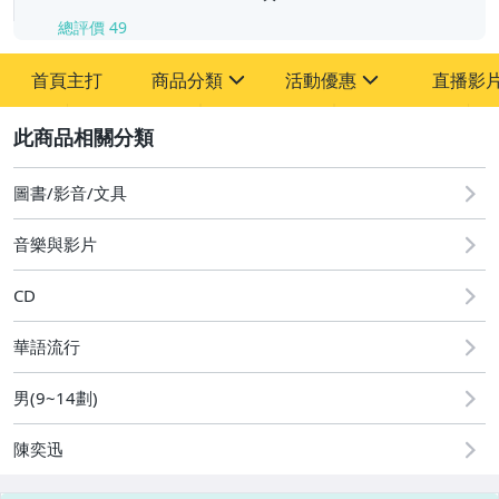
總評價
49
首頁主打
商品分類
活動優惠
直播影
sign
sign
2
其它
[全店] 粉絲專享
[全店] 週年慶
圖書/影音/文具
音樂與影片
CD
華語流行
男(9~14劃)
陳奕迅