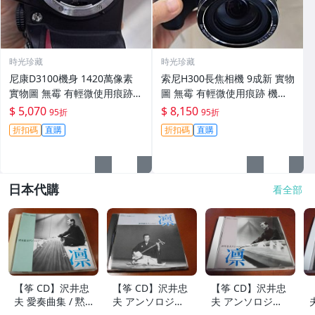
時光珍藏
時光珍藏
尼康D3100機身 1420萬像素
索尼H300長焦相機 9成新 實物
實物圖 無霉 有輕微使用痕跡
圖 無霉 有輕微使用痕跡 機身
機身原裝 無拆修無翻新 臨-34
鏡頭原裝 無拆修無翻新-3430
$ 5,070
$ 8,150
95折
95折
3
折扣碼
直購
折扣碼
直購
日本代購
看全部
【筝 CD】沢井忠
【筝 CD】沢井忠
【筝 CD】沢井忠
夫 愛奏曲集 / 黙
夫 アンソロジー
夫 アンソロジー
示 、波 、二つの
「凜」からの分売
「凜」からの分売