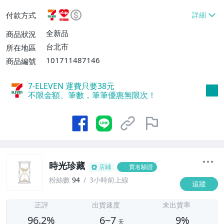
或消費滿$1298免運費】、7-ELEVEN取貨
付款方式
不付款【免運費】、萊爾富取貨付款【單件
運費$60、滿5件或消費滿$1298免運
全新品
商品狀況
費】、宅配/貨運【單件運費$120、滿5件
台北市
所在地區
或消費滿$1598免運費】
101711487146
商品編號
7-ELEVEN 運費只要
38
元
不限金額、筆數，筆筆優惠無限次！
時光珍藏
店鋪
實名驗證
粉絲數
94
3小時前上線
追蹤
6
正評
出貨速度
未出貨率
96.2%
6~7
9%
天