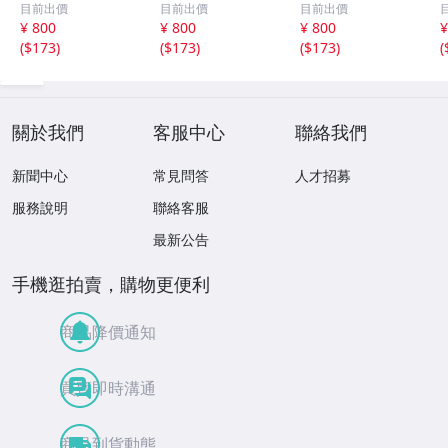
目前出價
目前出價
目前出價
相 、箏二重奏ソ
沢井忠夫作品集
沢井忠夫 作品集
¥ 800
¥ 800
¥ 800
¥
ナタ 杵屋正邦 、
ライブ 風衣、水
第三集 “光る海”
(
$173
)
(
$173
)
(
$173
)
(
入野義朗 、小野
の声、枯野砧、五
（限定販売） 200
衛 他 (1971/197
節の舞、ファンタ
1
3/1976)
ジア (限定）
關於我們
客服中心
聯絡我們
新聞中心
常見問答
人才招募
服務說明
聯絡客服
最新公告
手機逛拍賣，購物更便利
商品降價通知
買賣即時溝通
商品到貨動態