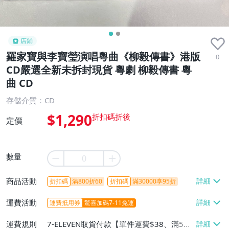
店鋪
羅家寶與李寶瑩演唱粵曲《柳毅傳書》港版
0
CD嚴選全新未拆封現貨 粵劇 柳毅傳書 粵
曲 CD
存儲介質：CD
$1,290
定價
數量
商品活動
折扣碼
滿800折60
折扣碼
滿30000享95折
運費活動
運費抵用券
驚喜加碼7-11免運
運費規則
7-ELEVEN取貨付款【單件運費$38、滿5件