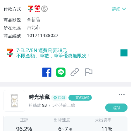
或消費滿$1298免運費】、7-ELEVEN取貨
付款方式
不付款【免運費】、萊爾富取貨付款【單件
運費$60、滿5件或消費滿$1298免運
全新品
商品狀況
費】、宅配/貨運【單件運費$120、滿5件
台北市
所在地區
或消費滿$1598免運費】
101711488027
商品編號
7-ELEVEN 運費只要
38
元
不限金額、筆數，筆筆優惠無限次！
時光珍藏
店鋪
實名驗證
粉絲數
93
5小時前上線
追蹤
6
正評
出貨速度
未出貨率
96.2%
6~7
11%
天