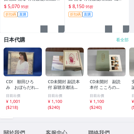
機身原裝 無拆修無翻新 臨-34
鏡頭原裝 無拆修無翻新-3430
$ 5,070
$ 8,150
95折
95折
3
折扣碼
直購
折扣碼
直購
日本代購
看全部
CD! 順田ひろ
CD未開封 副読本
CD未開封 副読
み おぼらだれ
付 寂聴京都法話
本付 こころの
ん 帯付き OM
集 ユーキャン
扉 河合隼雄講話
目前出價
目前出價
目前出價
CD-16 42405
集
¥ 1,001
¥ 1,100
¥ 1,100
¥
(
$218
)
(
$240
)
(
$240
)
(
關於我們
客服中心
聯絡我們