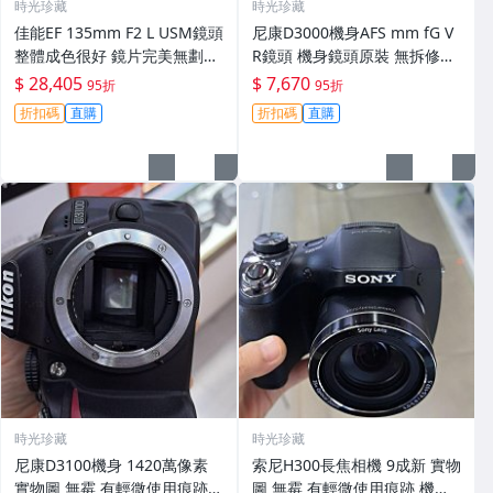
時光珍藏
時光珍藏
佳能EF 135mm F2 L USM鏡頭
尼康D3000機身AFS mm fG V
整體成色很好 鏡片完美無劃痕
R鏡頭 機身鏡頭原裝 無拆修無
功能一切正常 無拆修無-3430
翻新 有輕微使用痕跡 鏡頭-34
$ 28,405
$ 7,670
95折
95折
30
折扣碼
直購
折扣碼
直購
時光珍藏
時光珍藏
尼康D3100機身 1420萬像素
索尼H300長焦相機 9成新 實物
實物圖 無霉 有輕微使用痕跡
圖 無霉 有輕微使用痕跡 機身