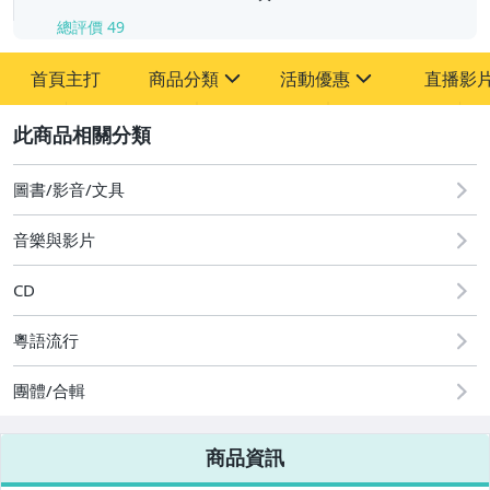
總評價
49
首頁主打
商品分類
活動優惠
直播影
sign
sign
2
其它
[全店] 粉絲專享
[全店] 週年慶
圖書/影音/文具
音樂與影片
CD
粵語流行
團體/合輯
商品資訊