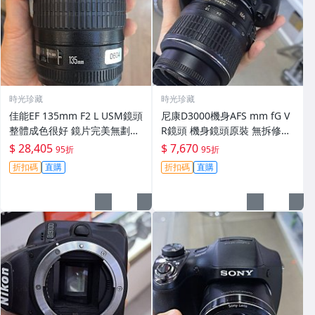
時光珍藏
時光珍藏
佳能EF 135mm F2 L USM鏡頭
尼康D3000機身AFS mm fG V
整體成色很好 鏡片完美無劃痕
R鏡頭 機身鏡頭原裝 無拆修無
功能一切正常 無拆修無-3430
翻新 有輕微使用痕跡 鏡頭-34
$ 28,405
$ 7,670
95折
95折
30
折扣碼
直購
折扣碼
直購