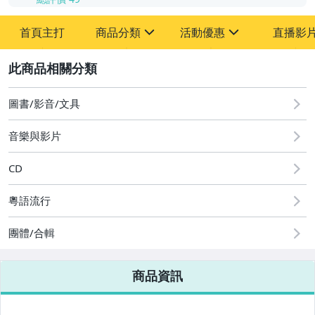
首頁主打
商品分類
活動優惠
直播影
sign
sign
2
其它
[全店] 粉絲專享
[全店] 週年慶
圖書/影音/文具
音樂與影片
CD
粵語流行
團體/合輯
商品資訊