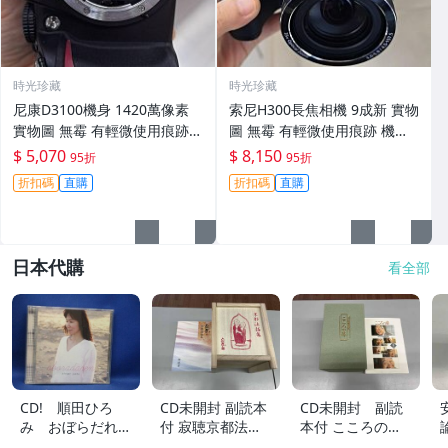
時光珍藏
時光珍藏
尼康D3100機身 1420萬像素
索尼H300長焦相機 9成新 實物
實物圖 無霉 有輕微使用痕跡
圖 無霉 有輕微使用痕跡 機身
機身原裝 無拆修無翻新 臨-34
鏡頭原裝 無拆修無翻新-3430
$ 5,070
$ 8,150
95折
95折
3
折扣碼
直購
折扣碼
直購
日本代購
看全部
CD! 順田ひろ
CD未開封 副読本
CD未開封 副読
み おぼらだれ
付 寂聴京都法話
本付 こころの
ん 帯付き OM
集 ユーキャン
扉 河合隼雄講話