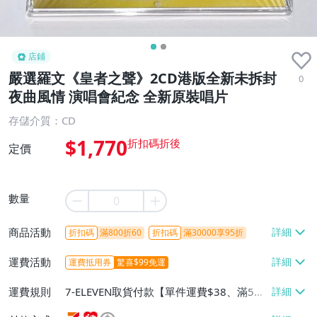
店鋪
嚴選羅文《皇者之聲》2CD港版全新未拆封
0
夜曲風情 演唱會紀念 全新原裝唱片
存儲介質：CD
$1,770
定價
數量
商品活動
折扣碼
滿800折60
折扣碼
滿30000享95折
運費活動
運費抵用券
驚喜$99免運
運費規則
7-ELEVEN取貨付款【單件運費$38、滿5件
或消費滿$1298免運費】、7-ELEVEN取貨