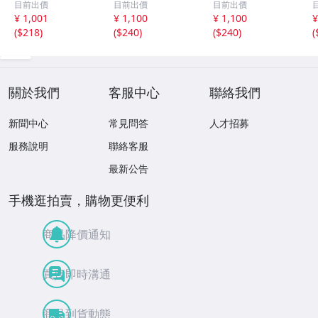
目前出價
目前出價
目前出價
CD-16 42405
集
¥ 1,001
¥ 1,100
¥ 1,100
¥
(
$218
)
(
$240
)
(
$240
)
(
關於我們
客服中心
聯絡我們
新聞中心
常見問答
人才招募
服務說明
聯絡客服
最新公告
手機逛拍賣，購物更便利
商品降價通知
買賣即時溝通
商品到貨動態