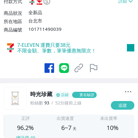
付款方式
不付款【免運費】、萊爾富取貨付款【單件
運費$60、滿5件或消費滿$1298免運
全新品
商品狀況
費】、宅配/貨運【單件運費$120、滿5件
台北市
所在地區
或消費滿$1598免運費】
101711490039
商品編號
7-ELEVEN 運費只要
38
元
不限金額、筆數，筆筆優惠無限次！
時光珍藏
店鋪
實名驗證
粉絲數
93
52分鐘前上線
追蹤
6
正評
出貨速度
未出貨率
96.2%
6~7
10%
天
總評價
49