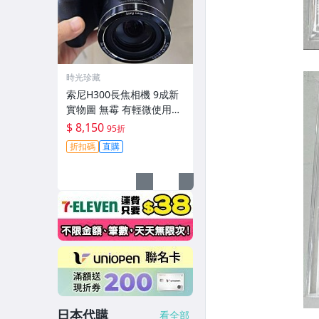
時光珍藏
索尼H300長焦相機 9成新
實物圖 無霉 有輕微使用痕
跡 機身鏡頭原裝 無拆修無
$ 8,150
95折
翻新-3430
折扣碼
直購
日本代購
看全部