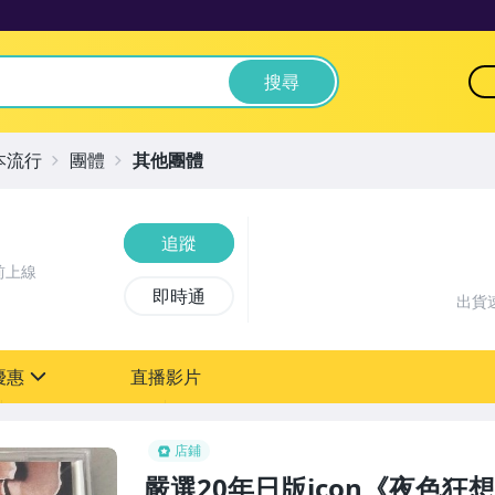
搜尋
本流行
團體
其他團體
追蹤
前上線
即時通
出貨
優惠
直播影片
sign
店鋪
嚴選20年日版icon《夜色狂