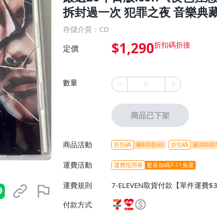
拆封過一次 犯罪之夜 音樂典藏
存儲介質：CD
$1,290
定價
數量
商品已下架
商品活動
折扣碼
滿800折60
折扣碼
滿30000
運費活動
運費抵用券
驚喜加碼7-11免運
運費規則
7-ELEVEN取貨付款【單件運費$
ELEVEN取貨不付款【免運費】
付款方式
或消費滿$1298免運費】、宅配