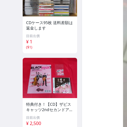
CDケース95枚 送料差額は
返金します
目前出價
¥ 1
(
$1
)
特典付き！【CD】ザビス
キャッツ2ndセカンドアル
バム「BLACK or PINK?」
目前出價
検索CREAMSODA青野美
¥ 2,500
沙稀ビスキャッツブラック