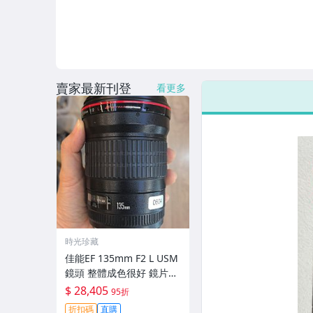
賣家最新刊登
看更多
時光珍藏
佳能EF 135mm F2 L USM
鏡頭 整體成色很好 鏡片完
美無劃痕 功能一切正常 無
$ 28,405
95折
拆修無-3430
折扣碼
直購