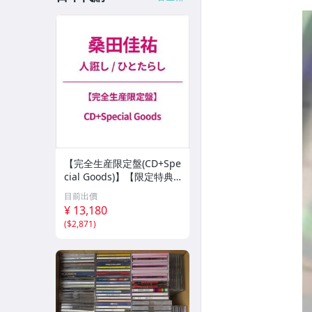
【完全生産限定盤(CD+Spe
cial Goods)】【限定特典
(寄席文字木札ストラップ)
目前出價
付き】桑田佳祐 「人誑し/
¥ 13,180
ひとたらしsz
(
$2,871
)