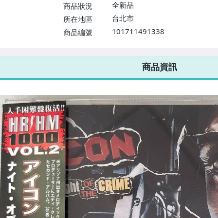
$1598免運費】
全新品
商品狀況
台北市
所在地區
101711491338
商品編號
7-ELEVEN 運費只要
38
元
不限金額、筆數，筆筆優惠無限次！
商品資訊