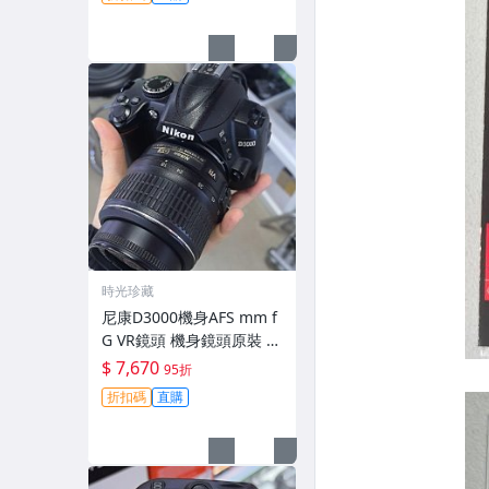
時光珍藏
尼康D3000機身AFS mm f
G VR鏡頭 機身鏡頭原裝 無
拆修無翻新 有輕微使用痕
$ 7,670
95折
跡 鏡頭-3430
折扣碼
直購