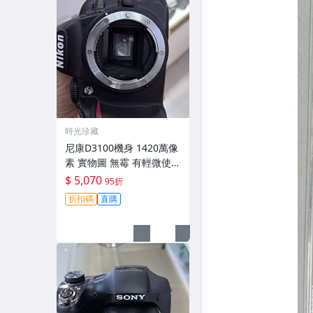
時光珍藏
尼康D3100機身 1420萬像
素 實物圖 無霉 有輕微使用
痕跡 機身原裝 無拆修無翻
$ 5,070
95折
新 臨-343
折扣碼
直購