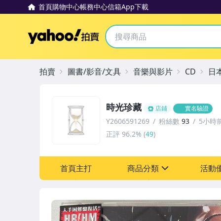
首頁
購物中心
帳務中心
信箱
App下載
Yahoo拍賣
拍賣
圖書/影音/文具
音樂與影片
CD
日
時光珍藏
店鋪
實名驗證
Y2606591269
粉絲數
93
5小時
正評
96.2%
(
49
)
首頁主打
商品分類
活動
sign
其它
[全店] 粉絲專享
[全店] 週年慶