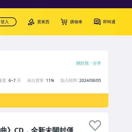
登入
賣東西
購物車
即時通
關於我
分享
速度
6~7
天
未出貨率
11%
加入時間
2024/08/05
想曲》CD，全新未開封僅