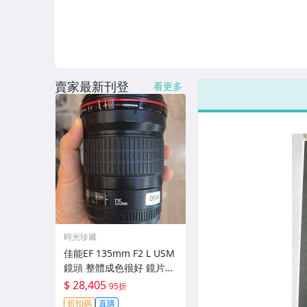
賣家最新刊登
看更多
時光珍藏
佳能EF 135mm F2 L USM
鏡頭 整體成色很好 鏡片完
美無劃痕 功能一切正常 無
$ 28,405
95折
拆修無-3430
折扣碼
直購