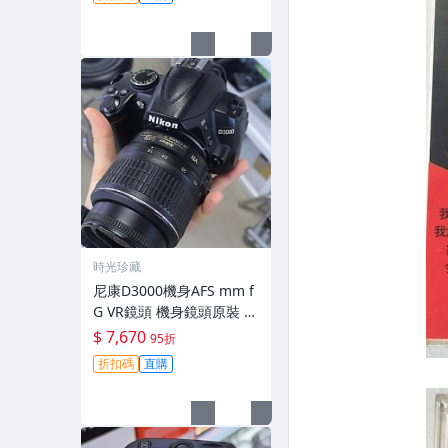
時光珍藏
尼康D3000機身AFS mm f
G VR鏡頭 機身鏡頭原裝 無
拆修無翻新 有輕微使用痕
$ 7,670
95折
跡 鏡頭-3430
折扣碼
直購