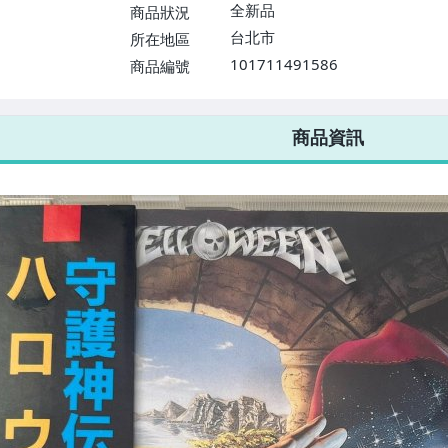
$1598免運費】
全新品
商品狀況
台北市
所在地區
101711491586
商品編號
7-ELEVEN 運費只要
38
元
不限金額、筆數，筆筆優惠無限次！
商品資訊