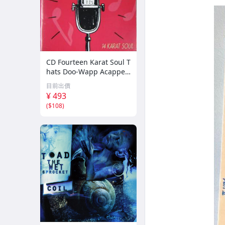
CD Fourteen Karat Soul T
hats Doo-Wapp Acappell
a PCCY00374 Canyon Int
目前出價
ernational /00110
¥ 493
(
$108
)