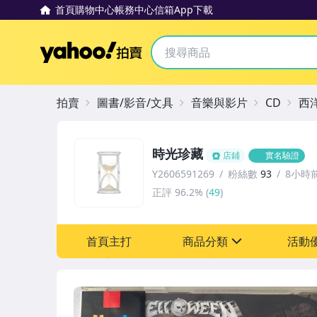
首頁
購物中心
帳務中心
信箱
App下載
Yahoo拍賣
拍賣
圖書/影音/文具
音樂與影片
CD
西
時光珍藏
店鋪
實名驗證
Y2606591269
粉絲數
93
8小時
正評
96.2%
(
49
)
首頁主打
商品分類
活動
sign
其它
[全店] 粉絲專享
[全店] 週年慶