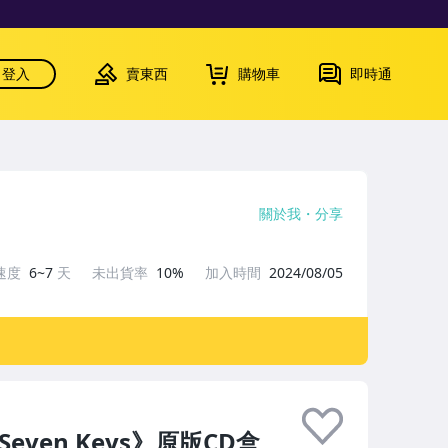
登入
賣東西
購物車
即時通
關於我
分享
速度
6~7
天
未出貨率
10%
加入時間
2024/08/05
e Seven Keys》原版CD盒