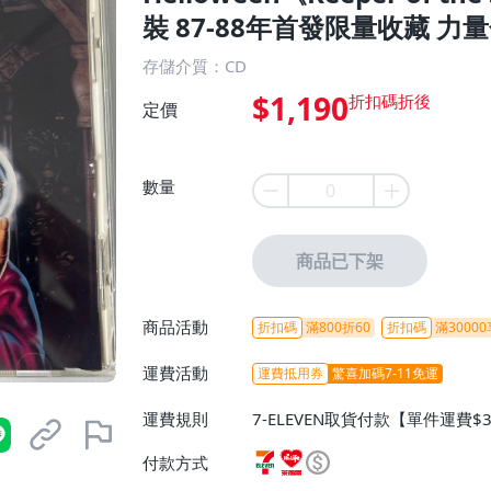
裝 87-88年首發限量收藏 力
存儲介質：CD
$1,190
定價
數量
商品已下架
商品活動
折扣碼
滿800折60
折扣碼
滿30000
運費活動
運費抵用券
驚喜加碼7-11免運
運費規則
7-ELEVEN取貨付款【單件運費$
ELEVEN取貨不付款【免運費】
付款方式
或消費滿$1298免運費】、宅配