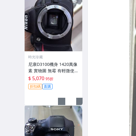
時光珍藏
尼康D3100機身 1420萬像
素 實物圖 無霉 有輕微使用
痕跡 機身原裝 無拆修無翻
$ 5,070
95折
新 臨-343
折扣碼
直購