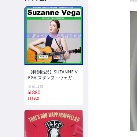
【特別出品】SUZANNE V
EGA スザンヌ・ヴェガ 精
選集 100歌 音楽DL(MP3C
目前出價
D)☆
¥ 880
(
$192
)