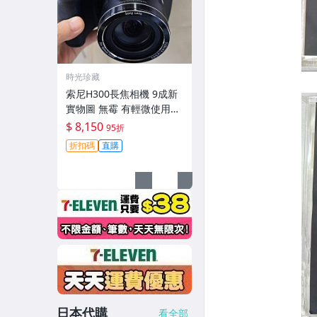
時光珍藏
索尼H300長焦相機 9成新
實物圖 無霉 有輕微使用痕
跡 機身鏡頭原裝 無拆修無
$ 8,150
95折
翻新-3430
折扣碼
直購
日本代購
看全部