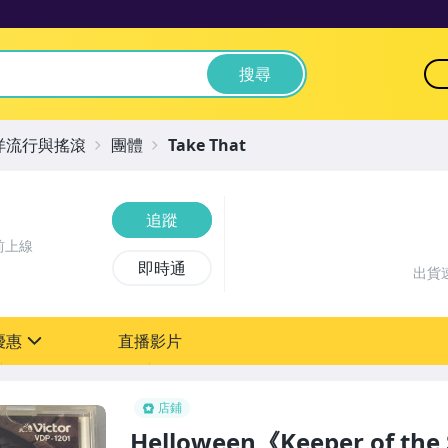
搜尋
洋流行與搖滾
團體
Take That
追蹤
前上線
即時通
出貨
優惠
直播影片
sign
店鋪
Helloween《Keeper of th