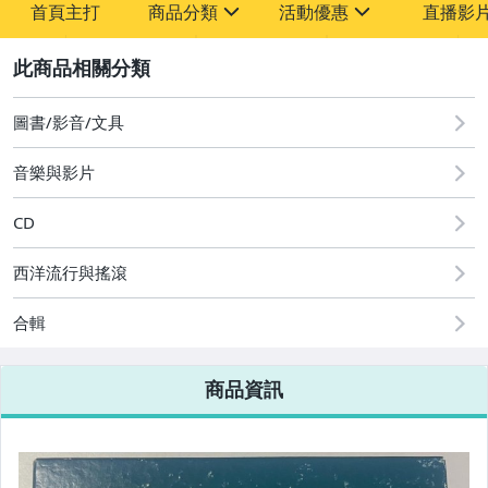
首頁主打
商品分類
活動優惠
直播影
sign
sign
2
其它
[全店] 粉絲專享
[全店] 週年慶
圖書/影音/文具
音樂與影片
CD
西洋流行與搖滾
合輯
商品資訊