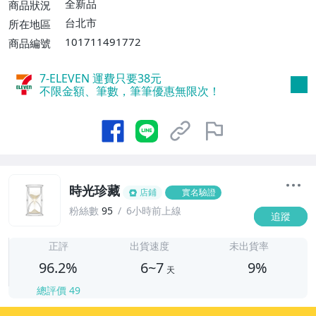
運費$60、滿5件或消費滿$1298免運
全新品
商品狀況
費】、宅配/貨運【單件運費$120、滿5件
台北市
所在地區
或消費滿$1598免運費】
101711491772
商品編號
7-ELEVEN 運費只要
38
元
不限金額、筆數，筆筆優惠無限次！
時光珍藏
店鋪
實名驗證
粉絲數
95
6小時前上線
追蹤
6
正評
出貨速度
未出貨率
96.2%
6~7
9%
天
總評價
49