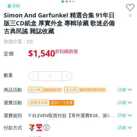
店鋪
Simon And Garfunkel 精選合集 91年日
0
版三CD紙盒 厚實外盒 專輯珍藏 歌迷必備
古典民謠 雜誌收藏
存儲介質：CD
$1,540
定價
數量
商品活動
折扣碼
滿800折60
折扣碼
滿30000享95折
運費活動
運費抵用券
週末7-11免運
運費規則
7-ELEVEN取貨付款【單件運費$38、滿5件
或消費滿$1298免運費】、7-ELEVEN取貨
付款方式
不付款【免運費】、萊爾富取貨付款【單件