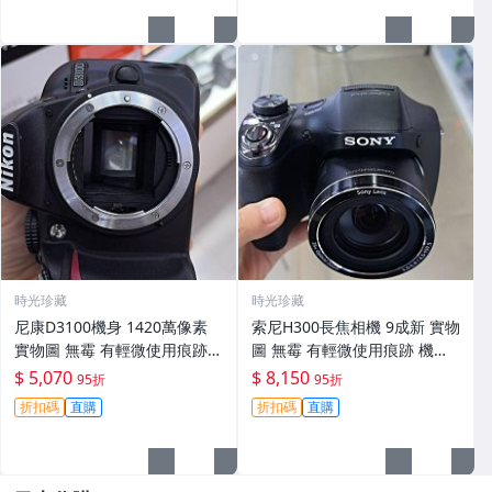
時光珍藏
時光珍藏
尼康D3100機身 1420萬像素
索尼H300長焦相機 9成新 實物
實物圖 無霉 有輕微使用痕跡
圖 無霉 有輕微使用痕跡 機身
機身原裝 無拆修無翻新 臨-34
鏡頭原裝 無拆修無翻新-3430
$ 5,070
$ 8,150
95折
95折
3
折扣碼
直購
折扣碼
直購