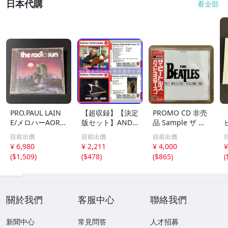
日本代購
看全部
PRO.PAUL LAIN
【超収録】【決定
PROMO CD 非売
E/メロハーAOR◆
版セット】ANDR
品 Sample ザ ビ
THE RADIO SUN/
EAS VOLLENWEI
ートルズ パスト
目前出價
目前出價
目前出價
UNSTOPPABLE
DER CD1+2+3 厳
マスターズ VOL.2
¥ 6,980
¥ 2,211
¥ 4,000
¥
選プレミア音源集
CP32-5602 THE
(
$1,509
)
(
$478
)
(
$865
)
(
MP3CD-DLVer 3
BEATLES / PAST
ディスク♪
MASTERS VOLU
ME TWO 見本盤
關於我們
客服中心
聯絡我們
新聞中心
常見問答
人才招募