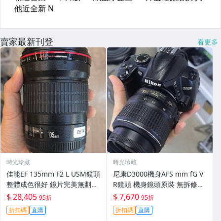
賣家最新刊登
看更多
時光珍藏
時光珍藏
佳能EF 135mm F2 L USM鏡頭
尼康D3000機身AFS mm fG V
整體成色很好 鏡片完美無劃痕
R鏡頭 機身鏡頭原裝 無拆修無
功能一切正常 無拆修無-3430
翻新 有輕微使用痕跡 鏡頭-34
$ 28,405
$ 7,670
95折
95折
30
折扣碼
直購
折扣碼
直購