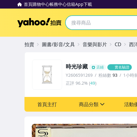
首頁
購物中心
帳務中心
信箱
App下載
Yahoo拍賣
拍賣
圖書/影音/文具
音樂與影片
CD
西
時光珍藏
店鋪
實名驗證
Y2606591269
粉絲數
93
1小時
正評
96.2%
(
49
)
首頁主打
商品分類
活動
sign
其它
[全店] 粉絲專享
[全店] 週年慶