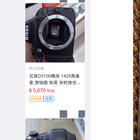
時光珍藏
尼康D3100機身 1420萬像
素 實物圖 無霉 有輕微使用
痕跡 機身原裝 無拆修無翻
$ 5,070
95折
新 臨-343
折扣碼
直購