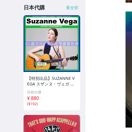
日本代購
看全部
【特別出品】SUZANNE V
EGA スザンヌ・ヴェガ 精
選集 100歌 音楽DL(MP3C
目前出價
D)☆
¥ 880
(
$192
)