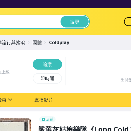
搜尋
洋流行與搖滾
團體
Coldplay
追蹤
前上線
即時通
出貨
優惠
直播影片
sign
店鋪
嚴選灰姑娘樂隊《Long Cold 