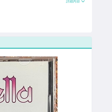
/貨運【單件運費$120、滿5件或消費滿