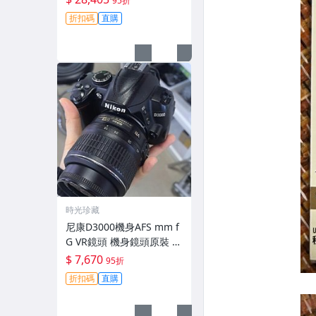
95折
拆修無-3430
折扣碼
直購
時光珍藏
尼康D3000機身AFS mm f
G VR鏡頭 機身鏡頭原裝 無
拆修無翻新 有輕微使用痕
$ 7,670
95折
跡 鏡頭-3430
折扣碼
直購