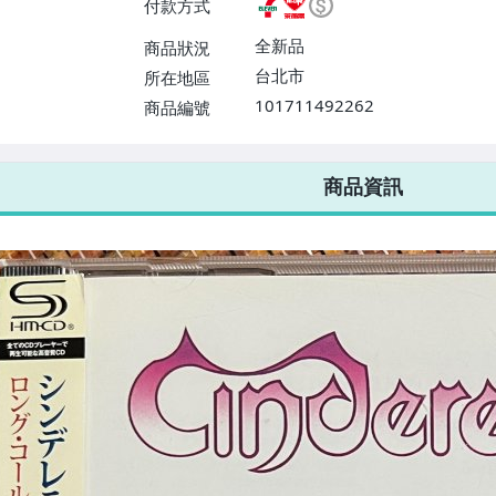
付款方式
或消費滿$1298免運費】、宅配
$1598免運費】
全新品
商品狀況
台北市
所在地區
101711492262
商品編號
7-ELEVEN 運費只要
38
元
不限金額、筆數，筆筆優惠無限次！
商品資訊