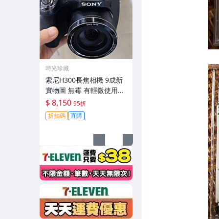
時光珍藏
索尼H300長焦相機 9成新
實物圖 無霉 有輕微使用痕
跡 機身鏡頭原裝 無拆修無
$ 8,150
95折
翻新-3430
折扣碼
直購