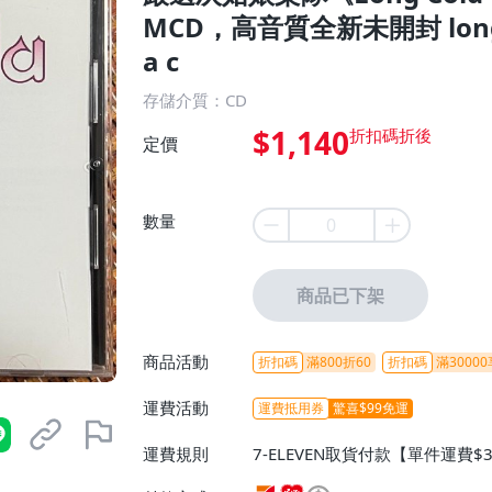
MCD，高音質全新未開封 long col
a c
存儲介質：CD
$1,140
定價
數量
商品已下架
商品活動
折扣碼
滿800折60
折扣碼
滿30000
運費活動
運費抵用券
驚喜$99免運
運費規則
7-ELEVEN取貨付款【單件運費$
ELEVEN取貨不付款【免運費】