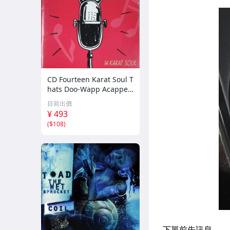
CD Fourteen Karat Soul T
hats Doo-Wapp Acappell
a PCCY00374 Canyon Int
目前出價
ernational /00110
¥ 493
(
$108
)