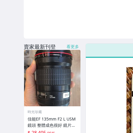
賣家最新刊登
看更多
時光珍藏
佳能EF 135mm F2 L USM
鏡頭 整體成色很好 鏡片完
美無劃痕 功能一切正常 無
$ 28,405