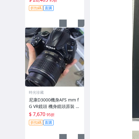
95折
拆修無-3430
折扣碼
直購
時光珍藏
尼康D3000機身AFS mm f
G VR鏡頭 機身鏡頭原裝 無
拆修無翻新 有輕微使用痕
$ 7,670
95折
跡 鏡頭-3430
折扣碼
直購