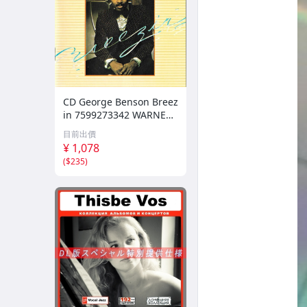
CD George Benson Breez
in 7599273342 WARNER /
00110
目前出價
¥ 1,078
(
$235
)