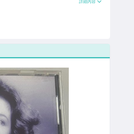
/貨運【單件運費$120、滿5件或消費滿