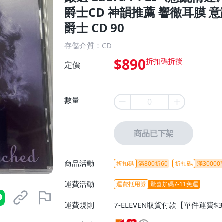
爵士CD 神韻推薦 響徹耳膜 意亂
爵士 CD 90
存儲介質：CD
$890
定價
數量
商品已下架
商品活動
折扣碼
滿800折60
折扣碼
滿30000
運費活動
運費抵用券
驚喜加碼7-11免運
運費規則
7-ELEVEN取貨付款【單件運費$
ELEVEN取貨不付款【免運費】