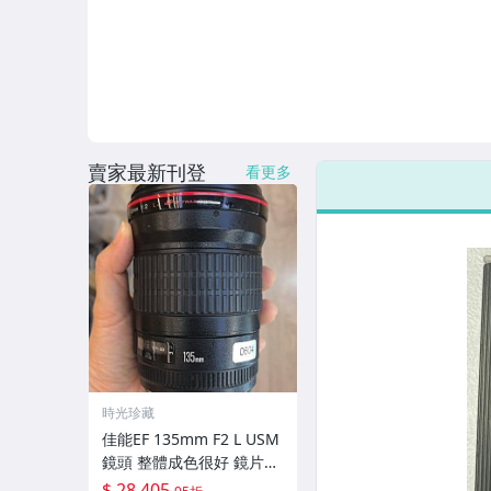
賣家最新刊登
看更多
時光珍藏
佳能EF 135mm F2 L USM
鏡頭 整體成色很好 鏡片完
美無劃痕 功能一切正常 無
$ 28,405