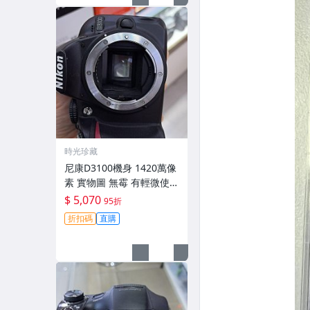
時光珍藏
尼康D3100機身 1420萬像
素 實物圖 無霉 有輕微使用
痕跡 機身原裝 無拆修無翻
$ 5,070
95折
新 臨-343
折扣碼
直購