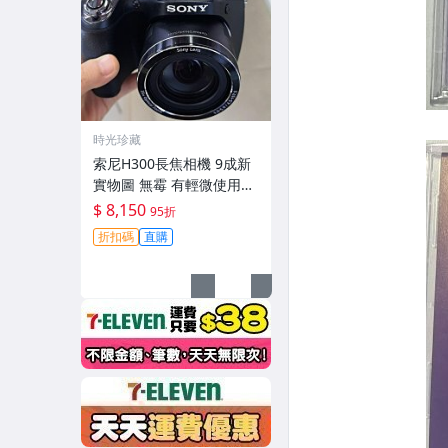
時光珍藏
索尼H300長焦相機 9成新
實物圖 無霉 有輕微使用痕
跡 機身鏡頭原裝 無拆修無
$ 8,150
95折
翻新-3430
折扣碼
直購