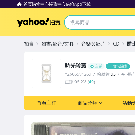
首頁
購物中心
帳務中心
信箱
App下載
Yahoo拍賣
拍賣
圖書/影音/文具
音樂與影片
CD
爵
時光珍藏
店鋪
實名驗證
Y2606591269
粉絲數
93
4小時
正評
96.2%
(
49
)
首頁主打
商品分類
活動
sign
其它
[全店] 粉絲專享
[全店] 週年慶