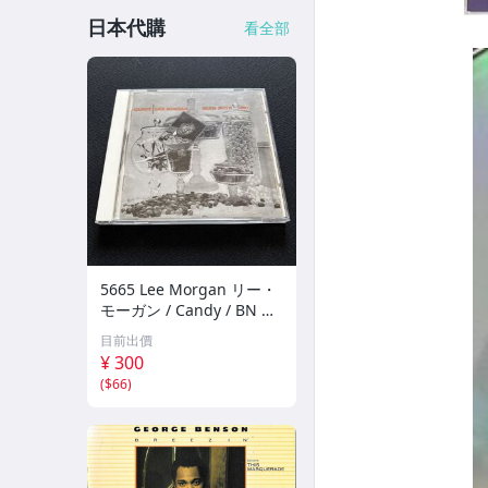
日本代購
看全部
5665 Lee Morgan リー・
モーガン / Candy / BN W
orks・帯付・Blue Note名
目前出價
盤 /
¥ 300
(
$66
)