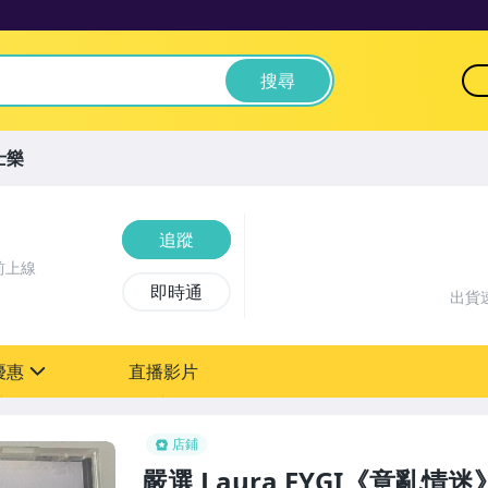
搜尋
士樂
追蹤
前上線
即時通
出貨
優惠
直播影片
sign
店鋪
嚴選 Laura FYGI《意亂情迷》