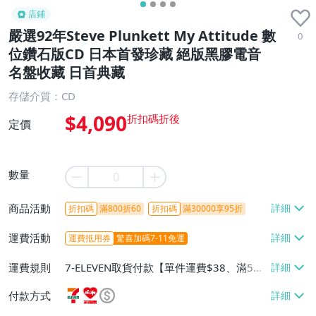
店鋪
嚴選92年Steve Plunkett My Attitude 數
0
位鑽石版CD 日本首發珍藏 絕版黑膠電音
名盤收藏 日首典藏
存儲介質：CD
$4,090
定價
數量
商品活動
折扣碼
滿800折60
折扣碼
滿30000享95折
運費活動
運費抵用券
驚喜加碼7-11免運
運費規則
7-ELEVEN取貨付款【單件運費$38、滿5件
或消費滿$1298免運費】、7-ELEVEN取貨
付款方式
不付款【免運費】、萊爾富取貨付款【單件