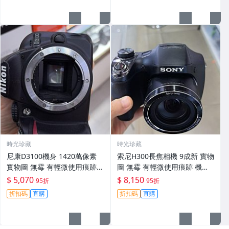
時光珍藏
時光珍藏
尼康D3100機身 1420萬像素
索尼H300長焦相機 9成新 實物
實物圖 無霉 有輕微使用痕跡
圖 無霉 有輕微使用痕跡 機身
機身原裝 無拆修無翻新 臨-34
鏡頭原裝 無拆修無翻新-3430
$ 5,070
$ 8,150
95折
95折
3
折扣碼
直購
折扣碼
直購