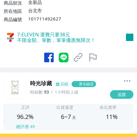
運費$60、滿5件或消費滿$1298免運
全新品
商品狀況
費】、宅配/貨運【單件運費$120、滿5件
台北市
所在地區
或消費滿$1598免運費】
101711492627
商品編號
7-ELEVEN 運費只要
38
元
不限金額、筆數，筆筆優惠無限次！
時光珍藏
店鋪
實名驗證
粉絲數
93
1小時前上線
追蹤
6
正評
出貨速度
未出貨率
96.2%
6~7
11%
天
總評價
49