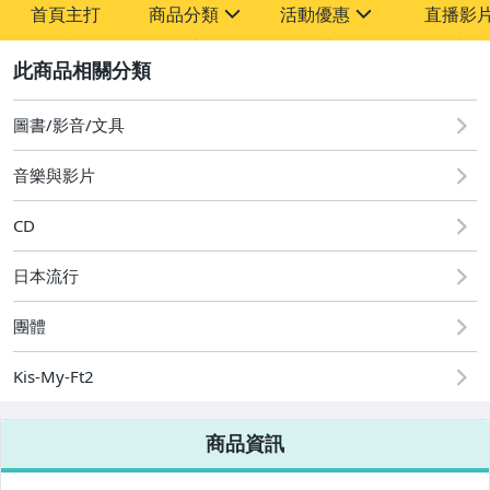
首頁主打
商品分類
活動優惠
直播影
sign
sign
2
其它
[全店] 粉絲專享
[全店] 週年慶
圖書/影音/文具
音樂與影片
CD
日本流行
團體
Kis-My-Ft2
商品資訊