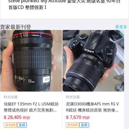
賣家最新刊登
看更多
時光珍藏
時光珍藏
佳能EF 135mm F2 L USM鏡頭
尼康D3000機身AFS mm fG V
整體成色很好 鏡片完美無劃痕
R鏡頭 機身鏡頭原裝 無拆修無
功能一切正常 無拆修無-3430
翻新 有輕微使用痕跡 鏡頭-34
$ 28,405
$ 7,670
95折
95折
30
折扣碼
直購
折扣碼
直購