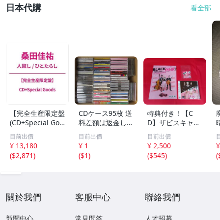
日本代購
看全部
【完全生産限定盤
CDケース95枚 送
特典付き！【C
(CD+Special Goo
料差額は返金しま
D】ザビスキャッ
ds)】【限定特典
す
ツ2ndセカンドア
目前出價
目前出價
目前出價
(寄席文字木札ス
ルバム「BLACK o
¥ 13,180
¥ 1
¥ 2,500
¥
トラップ)付き】
r PINK?」検索CR
(
$2,871
)
(
$1
)
(
$545
)
(
桑田佳祐 「人誑
EAMSODA青野美
し/ひとたらしsz
沙稀ビスキャッツ
ブラックキャッツ
ロカビリー
關於我們
客服中心
聯絡我們
新聞中心
常見問答
人才招募