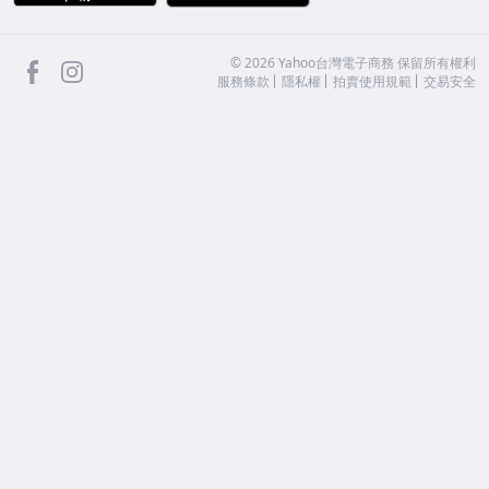
facebook
Instagram
©
2026
Yahoo台灣電子商務 保留所有權利
服務條款
隱私權
拍賣使用規範
交易安全