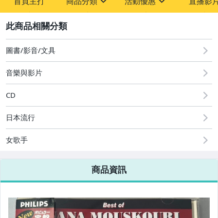
首頁主打
商品分類
活動優惠
直播影
sign
sign
2
其它
[全店] 粉絲專享
[全店] 週年慶
圖書/影音/文具
音樂與影片
CD
日本流行
女歌手
商品資訊