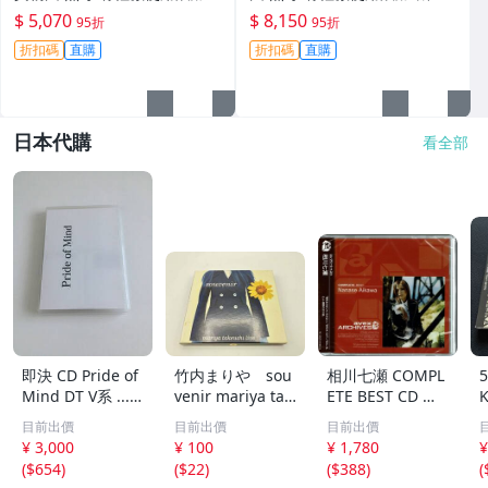
機身原裝 無拆修無翻新 臨-34
鏡頭原裝 無拆修無翻新-3430
$ 5,070
$ 8,150
95折
95折
3
折扣碼
直購
折扣碼
直購
日本代購
看全部
即決 CD Pride of
竹内まりや sou
相川七瀬 COMPL
Mind DT V系 ......
venir mariya tak
ETE BEST CD コ
プライド・オブ・
euchi live
ンプリートベスト
目前出價
目前出價
目前出價
マインド プライ
¥ 3,000
¥ 100
¥ 1,780
¥
ドオブマインド
(
$654
)
(
$22
)
(
$388
)
(
...VV...