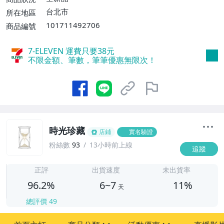
費】、宅配/貨運【單件運費$120、滿5件
台北市
所在地區
或消費滿$1598免運費】
101711492706
商品編號
7-ELEVEN 運費只要
38
元
不限金額、筆數，筆筆優惠無限次！
時光珍藏
店鋪
實名驗證
粉絲數
93
13小時前上線
追蹤
6
正評
出貨速度
未出貨率
96.2%
6~7
11%
天
總評價
49