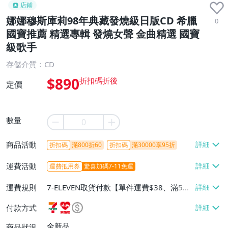
店鋪
娜娜穆斯庫莉98年典藏發燒級日版CD 希臘
0
國寶推薦 精選專輯 發燒女聲 金曲精選 國寶
級歌手
存儲介質：CD
$890
定價
數量
商品活動
折扣碼
滿800折60
折扣碼
滿30000享95折
運費活動
運費抵用券
驚喜加碼7-11免運
運費規則
7-ELEVEN取貨付款【單件運費$38、滿5件
或消費滿$1298免運費】、7-ELEVEN取貨
付款方式
不付款【免運費】、萊爾富取貨付款【單件
運費$60、滿5件或消費滿$1298免運
全新品
商品狀況