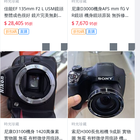
時光珍藏
時光珍藏
佳能EF 135mm F2 L USM鏡頭
尼康D3000機身AFS mm fG V
整體成色很好 鏡片完美無劃痕
R鏡頭 機身鏡頭原裝 無拆修無
功能一切正常 無拆修無-3430
翻新 有輕微使用痕跡 鏡頭-34
$ 28,405
$ 7,670
95折
95折
30
折扣碼
直購
折扣碼
直購
時光珍藏
時光珍藏
尼康D3100機身 1420萬像素
索尼H300長焦相機 9成新 實物
實物圖 無霉 有輕微使用痕跡
圖 無霉 有輕微使用痕跡 機身