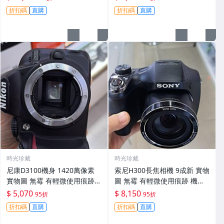
30
折扣碼
直購
折扣碼
直購
時光珍藏
時光珍藏
尼康D3100機身 1420萬像素
索尼H300長焦相機 9成新 實物
實物圖 無霉 有輕微使用痕跡
圖 無霉 有輕微使用痕跡 機身
機身原裝 無拆修無翻新 臨-34
鏡頭原裝 無拆修無翻新-3430
$ 5,070
$ 8,150
95折
95折
3
折扣碼
直購
折扣碼
直購