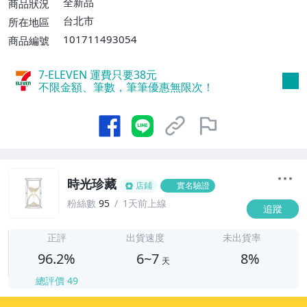
全新品
商品狀況
費】、宅配/貨運【單件運費$120、滿5件
台北市
所在地區
或消費滿$1598免運費】
101711493054
商品編號
7-ELEVEN 運費只要
38
元
不限金額、筆數，筆筆優惠無限次！
時光珍藏
店鋪
實名驗證
粉絲數
95
1天前上線
追蹤
6
正評
出貨速度
未出貨率
96.2%
6~7
8%
天
總評價
49