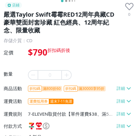
店鋪
嚴選Taylor Swift霉霉RED12周年典藏CD
0
豪華雙面封套珍藏 紅色經典、12周年紀
念、限量收藏
存儲介質：CD
$790
定價
數量
商品活動
折扣碼
滿800折60
折扣碼
滿30000享95折
運費活動
運費抵用券
週末7-11免運
運費規則
7-ELEVEN取貨付款【單件運費$38、滿5件
或消費滿$1298免運費】、7-ELEVEN取貨
付款方式
不付款【免運費】、萊爾富取貨付款【單件
運費$60、滿5件或消費滿$1298免運