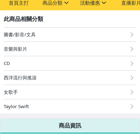
首頁主打
商品分類
活動優惠
直播影
sign
sign
2
其它
[全店] 粉絲專享
[全店] 週年慶
圖書/影音/文具
音樂與影片
CD
西洋流行與搖滾
女歌手
Taylor Swift
商品資訊