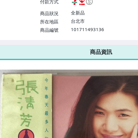
付款方式
或消費滿$1298免運費】、宅配
$1598免運費】
全新品
商品狀況
台北市
所在地區
101711493136
商品編號
7-ELEVEN 運費只要
38
元
不限金額、筆數，筆筆優惠無限次！
商品資訊