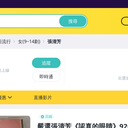
搜尋
語流行
女(9~14劃)
張清芳
追蹤
前上線
即時通
出貨
優惠
直播影片
sign
店鋪
嚴選張清芳《認真的眼睛》92