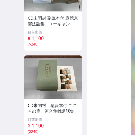
CD未開封 副読本付 寂聴京
都法話集 ユーキャン
目前出價
¥ 1,100
(
$240
)
CD未開封 副読本付 ここ
ろの扉 河合隼雄講話集
目前出價
¥ 1,100
(
$240
)