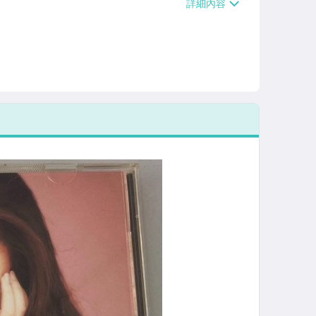
/貨運【單件運費$120、滿5件或消費滿