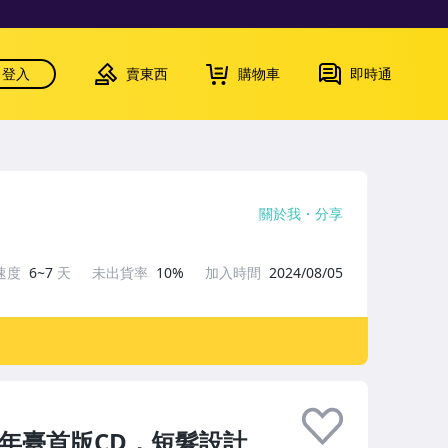
登入
賣東西
購物車
即時通
關於我
分享
速度
6~7
天
未出貨率
10%
加入時間
2024/08/05
年臺首版CD，短髮設計