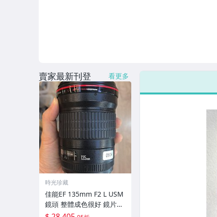
賣家最新刊登
看更多
時光珍藏
佳能EF 135mm F2 L USM
鏡頭 整體成色很好 鏡片完
美無劃痕 功能一切正常 無
$ 28,405