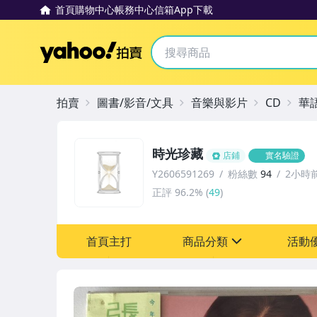
首頁
購物中心
帳務中心
信箱
App下載
Yahoo拍賣
拍賣
圖書/影音/文具
音樂與影片
CD
華
時光珍藏
店鋪
實名驗證
Y2606591269
粉絲數
94
2小時
正評
96.2%
(
49
)
首頁主打
商品分類
活動
sign
其它
[全店] 粉絲專享
[全店] 週年慶