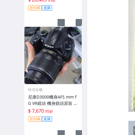
95折
拆修無-3430
折扣碼
直購
時光珍藏
尼康D3000機身AFS mm f
G VR鏡頭 機身鏡頭原裝 無
拆修無翻新 有輕微使用痕
$ 7,670
95折
跡 鏡頭-3430
折扣碼
直購