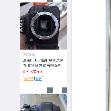
時光珍藏
尼康D3100機身 1420萬像
素 實物圖 無霉 有輕微使用
痕跡 機身原裝 無拆修無翻
$ 5,070
95折
新 臨-343
折扣碼
直購