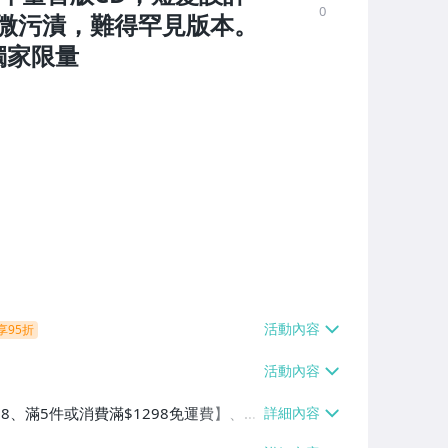
0
微污漬，難得罕見版本。
 獨家限量
享95折
38、滿5件或消費滿$1298免運費】、7-
、萊爾富取貨付款【單件運費$60、滿5件