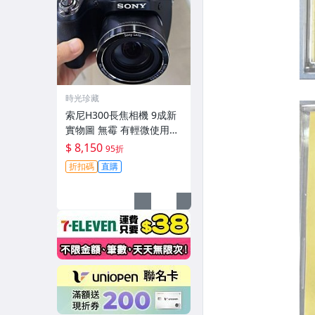
時光珍藏
索尼H300長焦相機 9成新
實物圖 無霉 有輕微使用痕
跡 機身鏡頭原裝 無拆修無
$ 8,150
95折
翻新-3430
折扣碼
直購