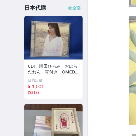
日本代購
看全部
CD! 順田ひろみ おぼら
だれん 帯付き OMCD-1
6 42405
目前出價
¥ 1,001
(
$218
)