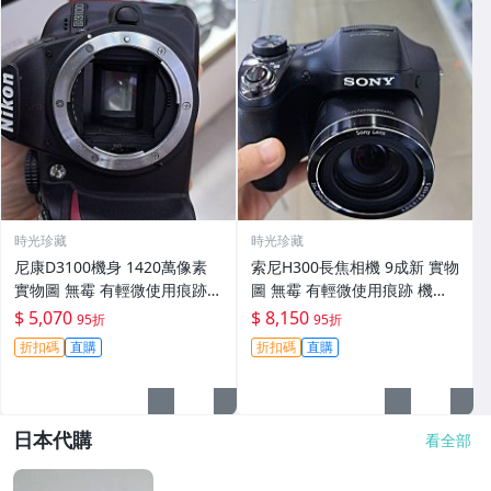
時光珍藏
時光珍藏
尼康D3100機身 1420萬像素
索尼H300長焦相機 9成新 實物
實物圖 無霉 有輕微使用痕跡
圖 無霉 有輕微使用痕跡 機身
機身原裝 無拆修無翻新 臨-34
鏡頭原裝 無拆修無翻新-3430
$ 5,070
$ 8,150
95折
95折
3
折扣碼
直購
折扣碼
直購
日本代購
看全部