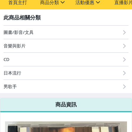
首頁主打
商品分類
活動優惠
直播影
sign
sign
2
其它
[全店] 粉絲專享
[全店] 週年慶
圖書/影音/文具
音樂與影片
CD
日本流行
男歌手
商品資訊