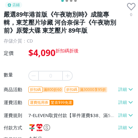
店鋪
嚴選89年港首版《午夜吻別時》成龍專
0
輯，東芝壓片珍藏 河合奈保子《午夜吻別
前》原聲大碟 東芝壓片 89年版
存儲介質：CD
$4,090
定價
數量
商品活動
折扣碼
滿800折60
折扣碼
滿30000享95折
運費活動
運費抵用券
驚喜$99免運
運費規則
7-ELEVEN取貨付款【單件運費$38、滿5件
或消費滿$1298免運費】、7-ELEVEN取貨
付款方式
不付款【免運費】、萊爾富取貨付款【單件
運費$60、滿5件或消費滿$1298免運