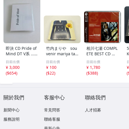
即決 CD Pride of
竹内まりや sou
相川七瀬 COMPL
Mind DT V系 ......
venir mariya tak
ETE BEST CD コ
プライド・オブ・
euchi live
ンプリートベスト
目前出價
目前出價
目前出價
マインド プライ
¥ 3,000
¥ 100
¥ 1,780
¥
ドオブマインド
(
$654
)
(
$22
)
(
$388
)
(
...VV...
關於我們
客服中心
聯絡我們
新聞中心
常見問答
人才招募
服務說明
聯絡客服
最新公告