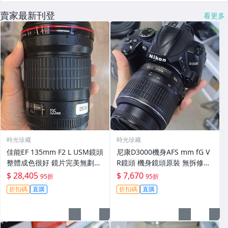
賣家最新刊登
看更多
時光珍藏
時光珍藏
佳能EF 135mm F2 L USM鏡頭
尼康D3000機身AFS mm fG V
整體成色很好 鏡片完美無劃痕
R鏡頭 機身鏡頭原裝 無拆修無
功能一切正常 無拆修無-3430
翻新 有輕微使用痕跡 鏡頭-34
$ 28,405
$ 7,670
95折
95折
30
折扣碼
直購
折扣碼
直購