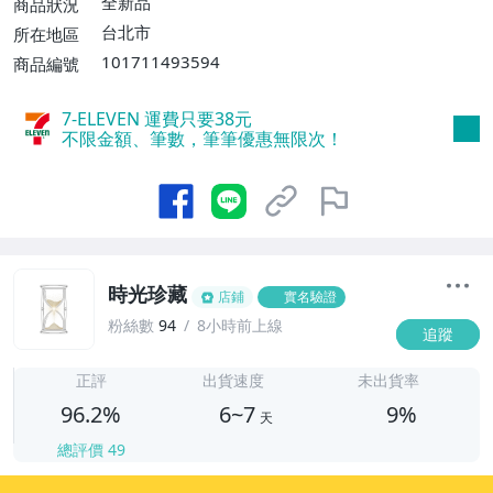
全新品
商品狀況
費】、宅配/貨運【單件運費$120、滿5件
台北市
所在地區
或消費滿$1598免運費】
101711493594
商品編號
7-ELEVEN 運費只要
38
元
不限金額、筆數，筆筆優惠無限次！
時光珍藏
店鋪
實名驗證
粉絲數
94
8小時前上線
追蹤
6
正評
出貨速度
未出貨率
96.2%
6~7
9%
天
總評價
49