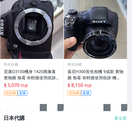
時光珍藏
時光珍藏
尼康D3100機身 1420萬像素
索尼H300長焦相機 9成新 實物
實物圖 無霉 有輕微使用痕跡
圖 無霉 有輕微使用痕跡 機身
機身原裝 無拆修無翻新 臨-34
鏡頭原裝 無拆修無翻新-3430
$ 5,070
$ 8,150
95折
95折
3
折扣碼
直購
折扣碼
直購
日本代購
看全部