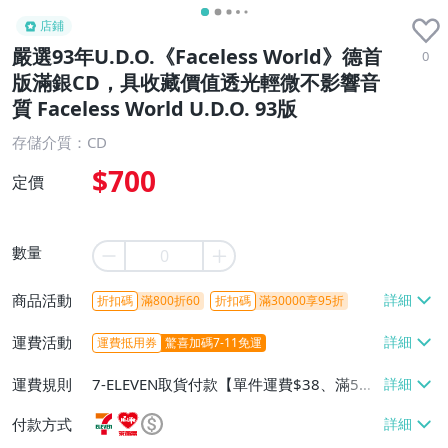
店鋪
嚴選93年U.D.O.《Faceless World》德首
0
版滿銀CD，具收藏價值透光輕微不影響音
質 Faceless World U.D.O. 93版
存儲介質：CD
$700
定價
數量
商品活動
折扣碼
滿800折60
折扣碼
滿30000享95折
運費活動
運費抵用券
驚喜加碼7-11免運
運費規則
7-ELEVEN取貨付款【單件運費$38、滿5件
或消費滿$1298免運費】、7-ELEVEN取貨
付款方式
不付款【免運費】、萊爾富取貨付款【單件