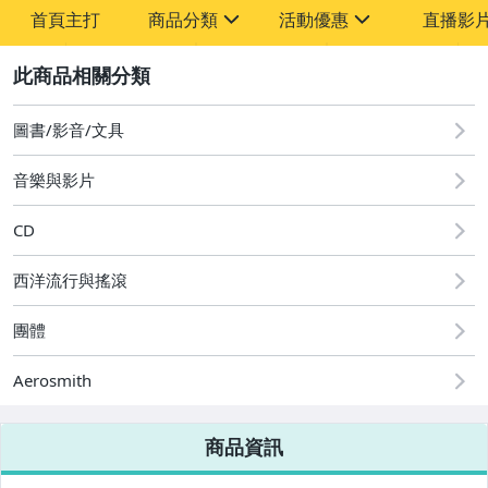
首頁主打
商品分類
活動優惠
直播影
sign
sign
2
其它
[全店] 粉絲專享
[全店] 週年慶
圖書/影音/文具
音樂與影片
CD
西洋流行與搖滾
團體
Aerosmith
商品資訊