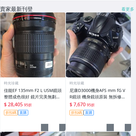
賣家最新刊登
看更多
時光珍藏
時光珍藏
佳能EF 135mm F2 L USM鏡頭
尼康D3000機身AFS mm fG V
整體成色很好 鏡片完美無劃痕
R鏡頭 機身鏡頭原裝 無拆修無
功能一切正常 無拆修無-3430
翻新 有輕微使用痕跡 鏡頭-34
$ 28,405
$ 7,670
95折
95折
30
折扣碼
直購
折扣碼
直購