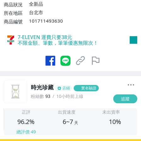
運費$60、滿5件或消費滿$1298免運
全新品
商品狀況
費】、宅配/貨運【單件運費$120、滿5件
台北市
所在地區
或消費滿$1598免運費】
101711493630
商品編號
7-ELEVEN 運費只要
38
元
不限金額、筆數，筆筆優惠無限次！
時光珍藏
店鋪
實名驗證
粉絲數
93
10小時前上線
追蹤
6
正評
出貨速度
未出貨率
96.2%
6~7
10%
天
總評價
49