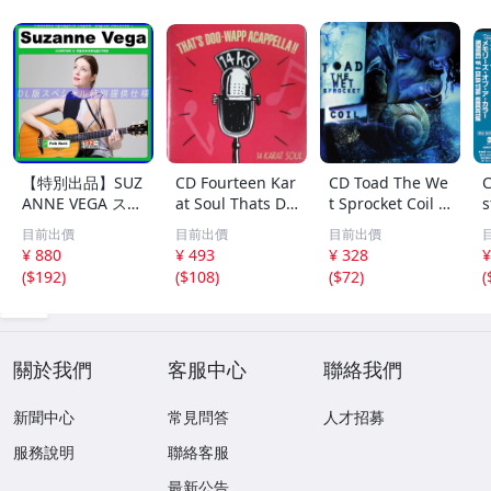
【特別出品】SUZ
CD Fourteen Kar
CD Toad The We
C
ANNE VEGA スザ
at Soul Thats Do
t Sprocket Coil C
s
ンヌ・ヴェガ 精
o-Wapp Acappel
K67862 Columbi
O
目前出價
目前出價
目前出價
選集 100歌 音楽D
la PCCY00374 Ca
a /00110
5
¥ 880
¥ 493
¥ 328
¥
L(MP3CD)☆
nyon Internatio
0
(
$192
)
(
$108
)
(
$72
)
(
nal /00110
關於我們
客服中心
聯絡我們
新聞中心
常見問答
人才招募
服務說明
聯絡客服
最新公告