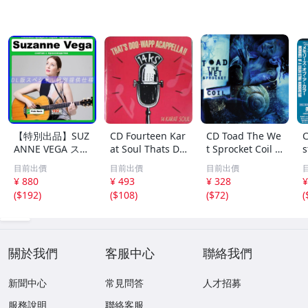
【特別出品】SUZ
CD Fourteen Kar
CD Toad The We
C
ANNE VEGA スザ
at Soul Thats Do
t Sprocket Coil C
s
ンヌ・ヴェガ 精
o-Wapp Acappel
K67862 Columbi
O
目前出價
目前出價
目前出價
選集 100歌 音楽D
la PCCY00374 Ca
a /00110
5
¥ 880
¥ 493
¥ 328
¥
L(MP3CD)☆
nyon Internatio
0
(
$192
)
(
$108
)
(
$72
)
(
nal /00110
關於我們
客服中心
聯絡我們
新聞中心
常見問答
人才招募
服務說明
聯絡客服