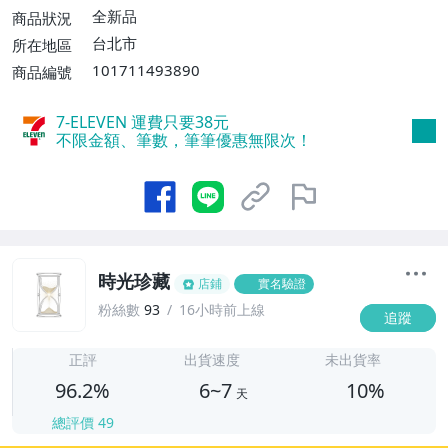
運費$60、滿5件或消費滿$1298免運
全新品
商品狀況
費】、宅配/貨運【單件運費$120、滿5件
台北市
所在地區
或消費滿$1598免運費】
101711493890
商品編號
7-ELEVEN 運費只要
38
元
不限金額、筆數，筆筆優惠無限次！
時光珍藏
店鋪
實名驗證
粉絲數
93
16小時前上線
追蹤
6
正評
出貨速度
未出貨率
96.2%
6~7
10%
天
總評價
49