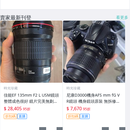
賣家最新刊登
看更多
時光珍藏
時光珍藏
佳能EF 135mm F2 L USM鏡頭
尼康D3000機身AFS mm fG V
整體成色很好 鏡片完美無劃痕
R鏡頭 機身鏡頭原裝 無拆修無
功能一切正常 無拆修無-3430
翻新 有輕微使用痕跡 鏡頭-34
$ 28,405
$ 7,670
95折
95折
30
折扣碼
直購
折扣碼
直購