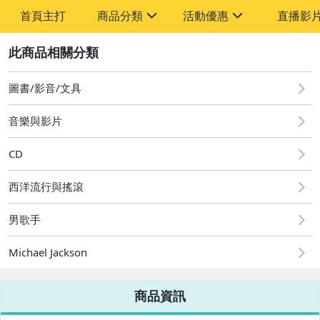
首頁主打
商品分類
活動優惠
直播影
sign
sign
2
其它
[全店] 粉絲專享
[全店] 週年慶
圖書/影音/文具
音樂與影片
CD
西洋流行與搖滾
男歌手
Michael Jackson
商品資訊