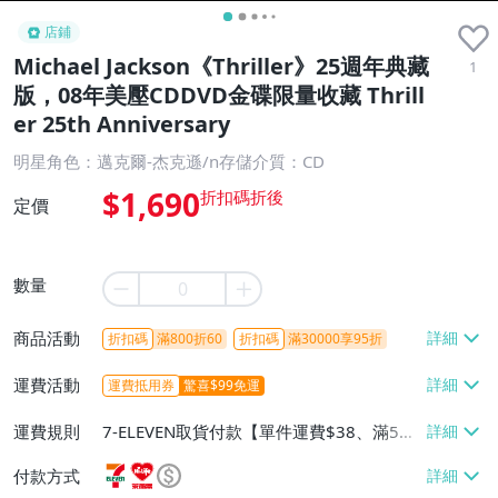
店鋪
Michael Jackson《Thriller》25週年典藏
1
版，08年美壓CDDVD金碟限量收藏 Thrill
er 25th Anniversary
明星角色：邁克爾-杰克遜/n存儲介質：CD
$1,690
定價
數量
商品活動
折扣碼
滿800折60
折扣碼
滿30000享95折
運費活動
運費抵用券
驚喜$99免運
運費規則
7-ELEVEN取貨付款【單件運費$38、滿5件
或消費滿$1298免運費】、7-ELEVEN取貨
付款方式
不付款【免運費】、萊爾富取貨付款【單件