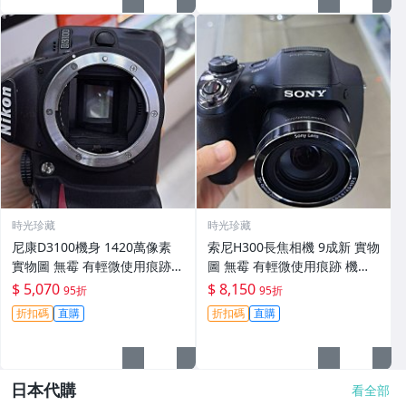
時光珍藏
時光珍藏
尼康D3100機身 1420萬像素
索尼H300長焦相機 9成新 實物
實物圖 無霉 有輕微使用痕跡
圖 無霉 有輕微使用痕跡 機身
機身原裝 無拆修無翻新 臨-34
鏡頭原裝 無拆修無翻新-3430
$ 5,070
$ 8,150
95折
95折
3
折扣碼
直購
折扣碼
直購
日本代購
看全部