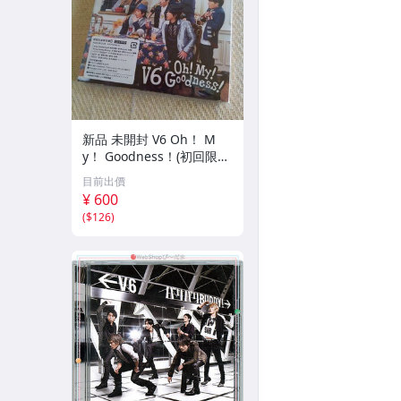
新品 未開封 V6 Oh！ M
y！ Goodness！(初回限定
盤B)(DVD付) CD+DVD
目前出價
¥ 600
(
$126
)