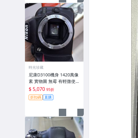
時光珍藏
尼康D3100機身 1420萬像
素 實物圖 無霉 有輕微使用
痕跡 機身原裝 無拆修無翻
$ 5,070
95折
新 臨-343
折扣碼
直購