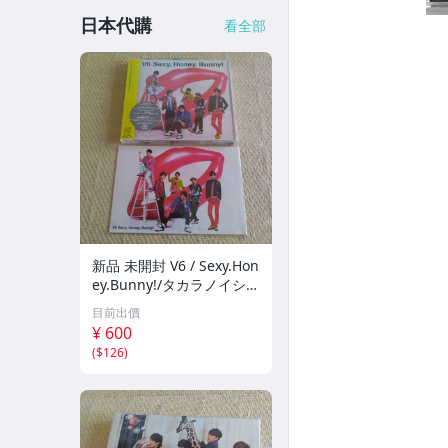
日本代購
看全部
新品 未開封 V6 / Sexy.Hon
ey.Bunny!/タカラノイシ
初回生産限定〈Bunny
目前出價
盤〉ジャケットB / CD＋D
¥ 600
VD ポストカード付き
(
$126
)