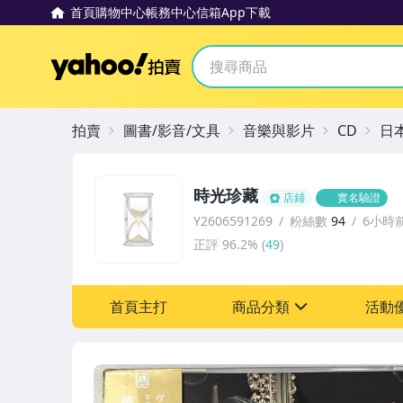
首頁
購物中心
帳務中心
信箱
App下載
Yahoo拍賣
拍賣
圖書/影音/文具
音樂與影片
CD
日
時光珍藏
店鋪
實名驗證
Y2606591269
粉絲數
94
6小時
正評
96.2%
(
49
)
首頁主打
商品分類
活動
sign
其它
[全店] 粉絲專享
[全店] 週年慶