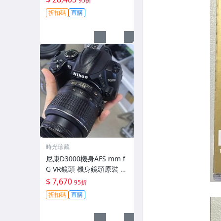
95折
拆修無-3430
折扣碼
直購
時光珍藏
尼康D3000機身AFS mm f
G VR鏡頭 機身鏡頭原裝 無
拆修無翻新 有輕微使用痕
$ 7,670
95折
跡 鏡頭-3430
折扣碼
直購