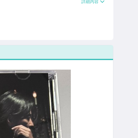
/貨運【單件運費$120、滿5件或消費滿