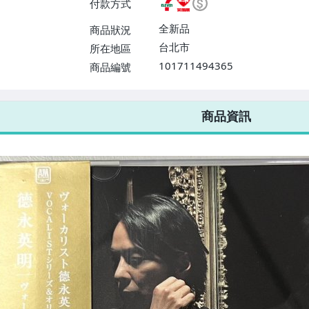
付款方式
或消費滿$1298免運費】、宅配
$1598免運費】
全新品
商品狀況
台北市
所在地區
101711494365
商品編號
7-ELEVEN 運費只要
38
元
不限金額、筆數，筆筆優惠無限次！
商品資訊