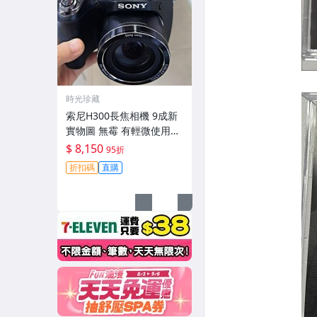
時光珍藏
索尼H300長焦相機 9成新
實物圖 無霉 有輕微使用痕
跡 機身鏡頭原裝 無拆修無
$ 8,150
95折
翻新-3430
折扣碼
直購