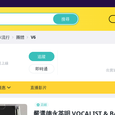
搜尋
本流行
團體
V6
追蹤
前上線
即時通
出貨
優惠
直播影片
sign
店鋪
嚴選德永英明 VOCALIST & 