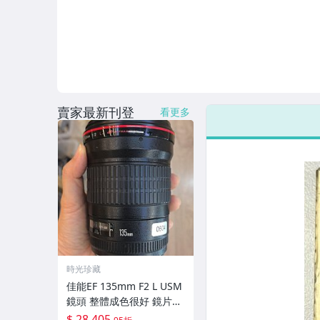
賣家最新刊登
看更多
時光珍藏
佳能EF 135mm F2 L USM
鏡頭 整體成色很好 鏡片完
美無劃痕 功能一切正常 無
$ 28,405