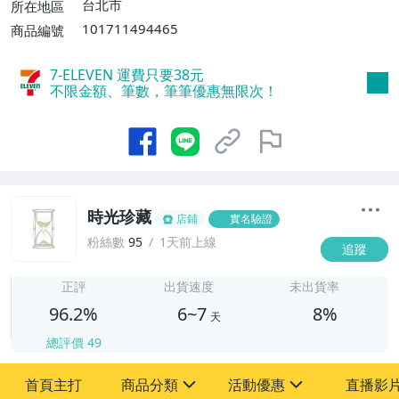
台北市
所在地區
或消費滿$1598免運費】
101711494465
商品編號
7-ELEVEN 運費只要
38
元
不限金額、筆數，筆筆優惠無限次！
時光珍藏
店鋪
實名驗證
粉絲數
95
1天前上線
追蹤
6
正評
出貨速度
未出貨率
96.2%
6~7
8%
天
總評價
49
首頁主打
商品分類
活動優惠
直播影
sign
sign