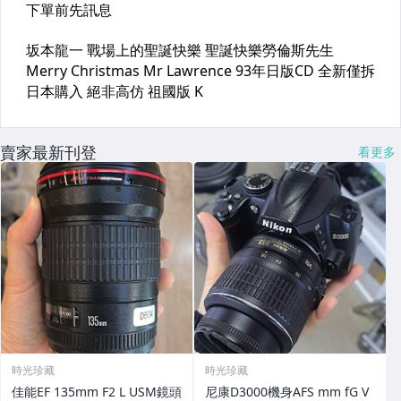
賣家最新刊登
看更多
時光珍藏
時光珍藏
佳能EF 135mm F2 L USM鏡頭
尼康D3000機身AFS mm fG V