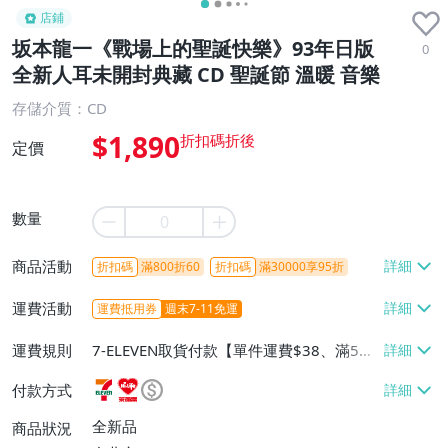
店鋪
坂本龍一《戰場上的聖誕快樂》93年日版
0
全新人耳未開封典藏 CD 聖誕節 溫暖 音樂
存儲介質：CD
$1,890
定價
數量
商品活動
折扣碼
滿800折60
折扣碼
滿30000享95折
運費活動
運費抵用券
週末7-11免運
運費規則
7-ELEVEN取貨付款【單件運費$38、滿5件
或消費滿$1298免運費】、7-ELEVEN取貨
付款方式
不付款【免運費】、萊爾富取貨付款【單件
運費$60、滿5件或消費滿$1298免運
全新品
商品狀況
費】、宅配/貨運【單件運費$120、滿5件