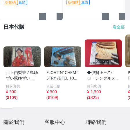
折扣碼
直購
折扣碼
直購
日本代購
看全部
川上由梨香 / 島ゆ
FLOATIN’ CHEMI
◆伊勢正三/ソ
ずい親ゆずい 民
STRY /DFCL 107
ロ・シングルス・
T
謡 CD /1A204
3/CD/1A203
プラス【Blu-spe
e
目前出價
目前出價
目前出價
c CD】紙ジャケ
¥ 500
¥ 500
¥ 1,500
¥
ット仕様 帯付/FL
(
$109
)
(
$109
)
(
$325
)
(
CF-5023 ＃Q08
一
YY1
C
關於我們
客服中心
聯絡我們