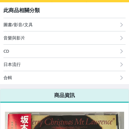
2
其它
[全店] 粉絲專享
[全店] 週年慶
圖書/影音/文具
音樂與影片
CD
日本流行
合輯
商品資訊