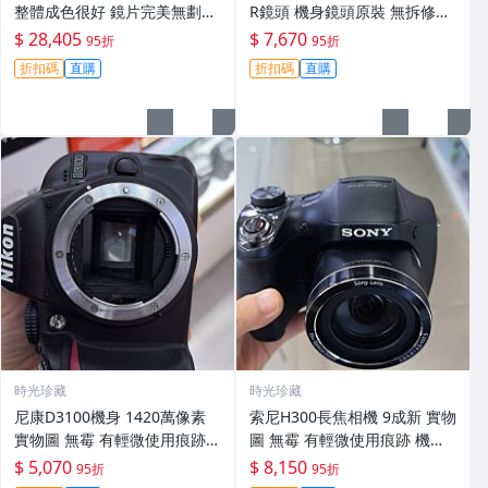
整體成色很好 鏡片完美無劃痕
R鏡頭 機身鏡頭原裝 無拆修無
功能一切正常 無拆修無-3430
翻新 有輕微使用痕跡 鏡頭-34
$ 28,405
$ 7,670
95折
95折
30
折扣碼
直購
折扣碼
直購
時光珍藏
時光珍藏
尼康D3100機身 1420萬像素
索尼H300長焦相機 9成新 實物
實物圖 無霉 有輕微使用痕跡
圖 無霉 有輕微使用痕跡 機身
機身原裝 無拆修無翻新 臨-34
鏡頭原裝 無拆修無翻新-3430
$ 5,070
$ 8,150
95折
95折
3