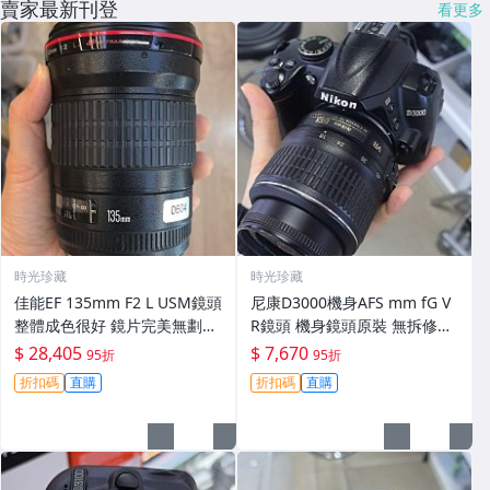
賣家最新刊登
看更多
時光珍藏
時光珍藏
佳能EF 135mm F2 L USM鏡頭
尼康D3000機身AFS mm fG V
整體成色很好 鏡片完美無劃痕
R鏡頭 機身鏡頭原裝 無拆修無
功能一切正常 無拆修無-3430
翻新 有輕微使用痕跡 鏡頭-34
$ 28,405
$ 7,670
95折
95折
30
折扣碼
直購
折扣碼
直購