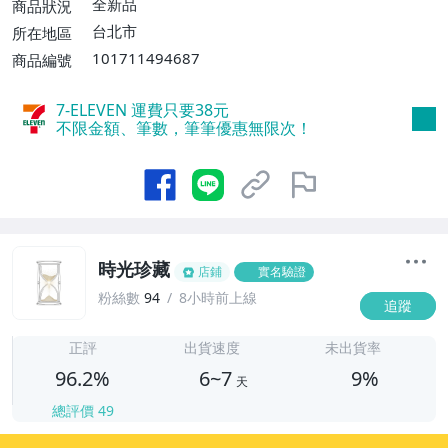
運費$60、滿5件或消費滿$1298免運
全新品
商品狀況
費】、宅配/貨運【單件運費$120、滿5件
台北市
所在地區
或消費滿$1598免運費】
101711494687
商品編號
7-ELEVEN 運費只要
38
元
不限金額、筆數，筆筆優惠無限次！
時光珍藏
店鋪
實名驗證
粉絲數
94
8小時前上線
追蹤
6
正評
出貨速度
未出貨率
96.2%
6~7
9%
天
總評價
49