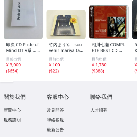
即決 CD Pride of
竹内まりや sou
相川七瀬 COMPL
Mind DT V系 ......
venir mariya tak
ETE BEST CD コ
プライド・オブ・
euchi live
ンプリートベスト
目前出價
目前出價
目前出價
マインド プライ
¥ 3,000
¥ 100
¥ 1,780
¥
ドオブマインド
(
$654
)
(
$22
)
(
$388
)
(
...VV...
關於我們
客服中心
聯絡我們
新聞中心
常見問答
人才招募
服務說明
聯絡客服
最新公告