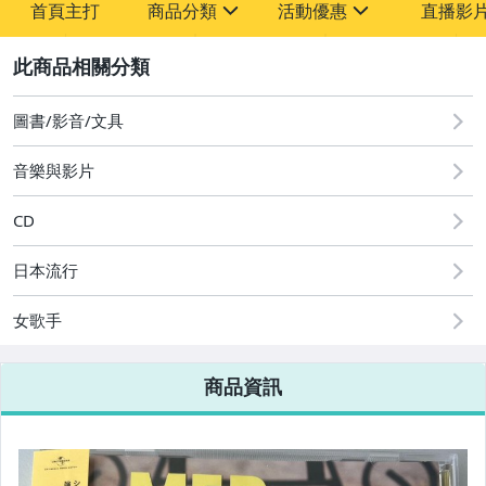
首頁主打
商品分類
活動優惠
直播影
sign
sign
2
其它
[全店] 粉絲專享
[全店] 週年慶
圖書/影音/文具
音樂與影片
CD
日本流行
女歌手
商品資訊