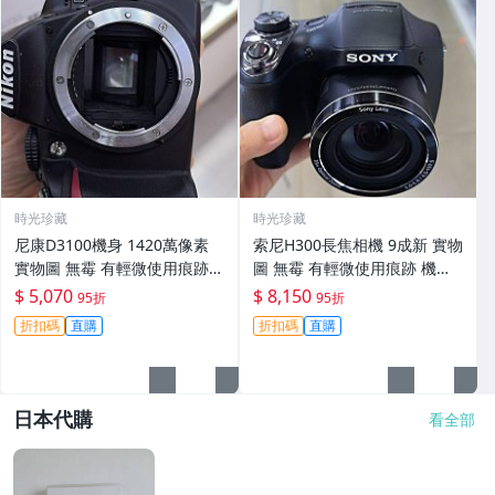
時光珍藏
時光珍藏
尼康D3100機身 1420萬像素
索尼H300長焦相機 9成新 實物
實物圖 無霉 有輕微使用痕跡
圖 無霉 有輕微使用痕跡 機身
機身原裝 無拆修無翻新 臨-34
鏡頭原裝 無拆修無翻新-3430
$ 5,070
$ 8,150
95折
95折
3
折扣碼
直購
折扣碼
直購
日本代購
看全部