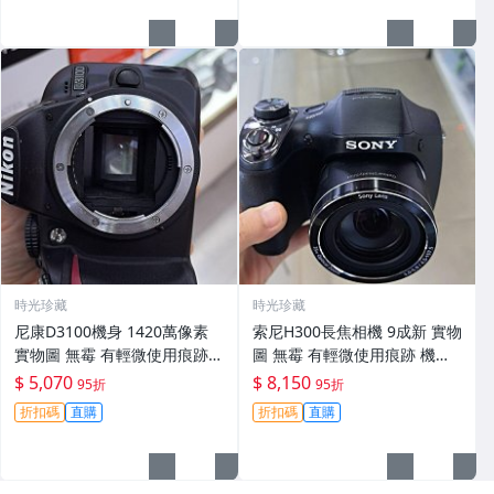
時光珍藏
時光珍藏
尼康D3100機身 1420萬像素
索尼H300長焦相機 9成新 實物
實物圖 無霉 有輕微使用痕跡
圖 無霉 有輕微使用痕跡 機身
機身原裝 無拆修無翻新 臨-34
鏡頭原裝 無拆修無翻新-3430
$ 5,070
$ 8,150
95折
95折
3
折扣碼
直購
折扣碼
直購