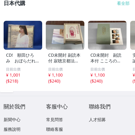
日本代購
看全部
CD! 順田ひろ
CD未開封 副読本
CD未開封 副読
み おぼらだれ
付 寂聴京都法話
本付 こころの
ん 帯付き OM
集 ユーキャン
扉 河合隼雄講話
目前出價
目前出價
目前出價
CD-16 42405
集
¥ 1,001
¥ 1,100
¥ 1,100
¥
(
$218
)
(
$240
)
(
$240
)
(
關於我們
客服中心
聯絡我們
新聞中心
常見問答
人才招募
服務說明
聯絡客服