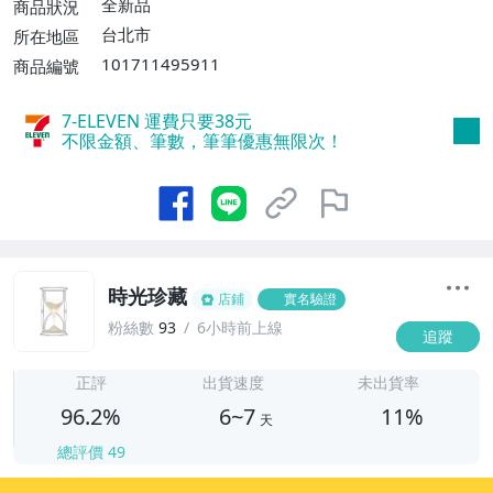
運費$60、滿5件或消費滿$1298免運
全新品
商品狀況
費】、宅配/貨運【單件運費$120、滿5件
台北市
所在地區
或消費滿$1598免運費】
101711495911
商品編號
7-ELEVEN 運費只要
38
元
不限金額、筆數，筆筆優惠無限次！
時光珍藏
店鋪
實名驗證
粉絲數
93
6小時前上線
追蹤
6
正評
出貨速度
未出貨率
96.2%
6~7
11%
天
總評價
49