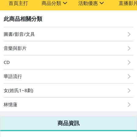
首頁主打
商品分類
活動優惠
直播影
sign
sign
2
其它
[全店] 粉絲專享
[全店] 週年慶
圖書/影音/文具
音樂與影片
CD
華語流行
女(姓氏1~8劃)
林憶蓮
商品資訊