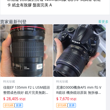
賣家最新刊登
看更多
時光珍藏
時光珍藏
佳能EF 135mm F2 L USM鏡頭
尼康D3000機身AFS mm fG V
整體成色很好 鏡片完美無劃痕
R鏡頭 機身鏡頭原裝 無拆修無
功能一切正常 無拆修無-3430
翻新 有輕微使用痕跡 鏡頭-34
$ 28,405
$ 7,670
95折
95折
30
折扣碼
直購
折扣碼
直購