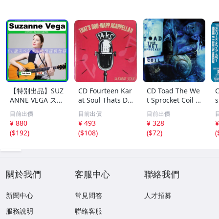
【特別出品】SUZ
CD Fourteen Kar
CD Toad The We
C
ANNE VEGA スザ
at Soul Thats Do
t Sprocket Coil C
s
ンヌ・ヴェガ 精
o-Wapp Acappel
K67862 Columbi
O
目前出價
目前出價
目前出價
選集 100歌 音楽D
la PCCY00374 Ca
a /00110
5
¥ 880
¥ 493
¥ 328
¥
L(MP3CD)☆
nyon Internatio
0
(
$192
)
(
$108
)
(
$72
)
(
nal /00110
關於我們
客服中心
聯絡我們
新聞中心
常見問答
人才招募
服務說明
聯絡客服