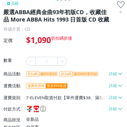
店鋪
嚴選ABBA經典金曲93年初版CD，收藏佳
0
品 More ABBA Hits 1993 日首版 CD 收藏
存儲介質：CD
$1,090
定價
數量
商品活動
折扣碼
滿800折60
折扣碼
滿30000享95折
運費活動
運費抵用券
驚喜$99免運
運費規則
7-ELEVEN取貨付款【單件運費$38、滿5件
或消費滿$1298免運費】、7-ELEVEN取貨
付款方式
不付款【免運費】、萊爾富取貨付款【單件
運費$60、滿5件或消費滿$1298免運
全新品
商品狀況
費】、宅配/貨運【單件運費$120、滿5件
台北市