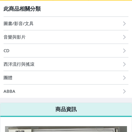
2
其它
[全店] 粉絲專享
[全店] 週年慶
圖書/影音/文具
音樂與影片
CD
西洋流行與搖滾
團體
ABBA
商品資訊