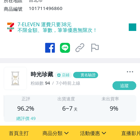
所在地區
或消費滿$1598免運費】
101711496860
商品編號
7-ELEVEN 運費只要
38
元
不限金額、筆數，筆筆優惠無限次！
時光珍藏
店鋪
實名驗證
粉絲數
94
7小時前上線
追蹤
6
正評
出貨速度
未出貨率
96.2%
6~7
9%
天
總評價
49
首頁主打
商品分類
活動優惠
直播影
sign
sign