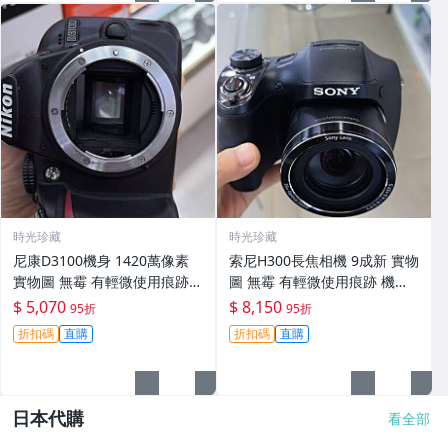
時光珍藏
時光珍藏
尼康D3100機身 1420萬像素
索尼H300長焦相機 9成新 實物
實物圖 無霉 有輕微使用痕跡
圖 無霉 有輕微使用痕跡 機身
機身原裝 無拆修無翻新 臨-34
鏡頭原裝 無拆修無翻新-3430
$ 5,070
$ 8,150
95折
95折
3
折扣碼
直購
折扣碼
直購
日本代購
看全部