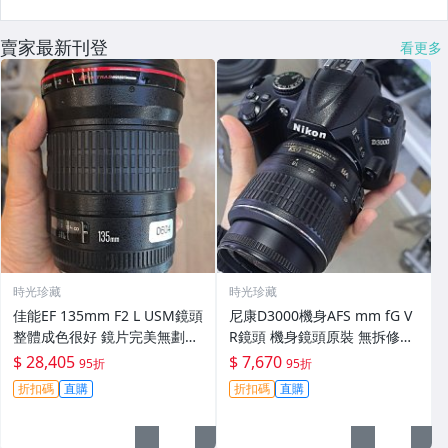
賣家最新刊登
看更多
時光珍藏
時光珍藏
佳能EF 135mm F2 L USM鏡頭
尼康D3000機身AFS mm fG V
整體成色很好 鏡片完美無劃痕
R鏡頭 機身鏡頭原裝 無拆修無
功能一切正常 無拆修無-3430
翻新 有輕微使用痕跡 鏡頭-34
$ 28,405
$ 7,670
95折
95折
30
折扣碼
直購
折扣碼
直購