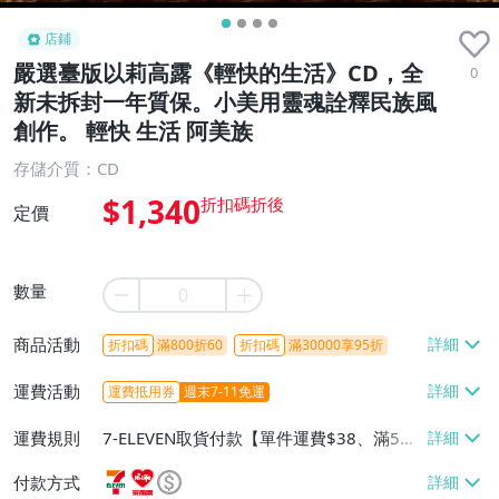
店鋪
嚴選臺版以莉高露《輕快的生活》CD，全
0
新未拆封一年質保。小美用靈魂詮釋民族風
創作。 輕快 生活 阿美族
存儲介質：CD
$1,340
定價
數量
商品活動
折扣碼
滿800折60
折扣碼
滿30000享95折
運費活動
運費抵用券
週末7-11免運
運費規則
7-ELEVEN取貨付款【單件運費$38、滿5件
或消費滿$1298免運費】、7-ELEVEN取貨
付款方式
不付款【免運費】、萊爾富取貨付款【單件