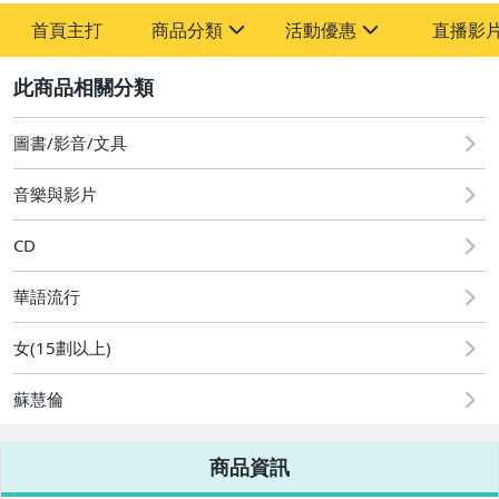
首頁主打
商品分類
活動優惠
直播影
sign
sign
2
其它
[全店] 粉絲專享
[全店] 週年慶
圖書/影音/文具
音樂與影片
CD
華語流行
女(15劃以上)
蘇慧倫
商品資訊