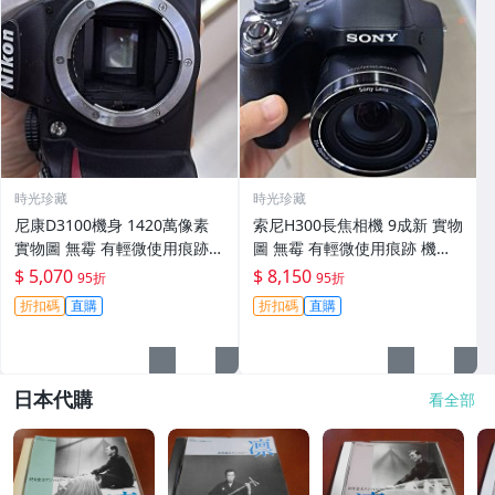
時光珍藏
時光珍藏
尼康D3100機身 1420萬像素
索尼H300長焦相機 9成新 實物
實物圖 無霉 有輕微使用痕跡
圖 無霉 有輕微使用痕跡 機身
機身原裝 無拆修無翻新 臨-34
鏡頭原裝 無拆修無翻新-3430
$ 5,070
$ 8,150
95折
95折
3
折扣碼
直購
折扣碼
直購
日本代購
看全部