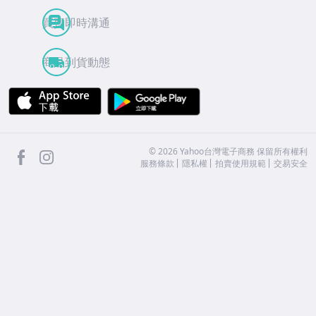
買賣即時溝通
商品到貨動態
APP Store
Google Play
facebook
Instagram
©
2026
Yahoo台灣電子商務 保留所有權利
服務條款
隱私權
拍賣使用規範
交易安全