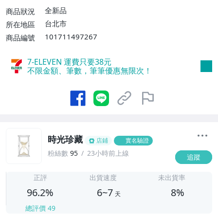
運費$60、滿5件或消費滿$1298免運
全新品
商品狀況
費】、宅配/貨運【單件運費$120、滿5件
台北市
所在地區
或消費滿$1598免運費】
101711497267
商品編號
7-ELEVEN 運費只要
38
元
不限金額、筆數，筆筆優惠無限次！
時光珍藏
店鋪
實名驗證
粉絲數
95
23小時前上線
追蹤
6
正評
出貨速度
未出貨率
96.2%
6~7
8%
天
總評價
49