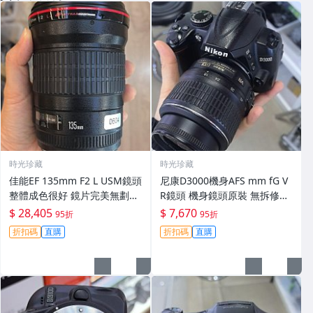
時光珍藏
時光珍藏
佳能EF 135mm F2 L USM鏡頭
尼康D3000機身AFS mm fG V
整體成色很好 鏡片完美無劃痕
R鏡頭 機身鏡頭原裝 無拆修無
功能一切正常 無拆修無-3430
翻新 有輕微使用痕跡 鏡頭-34
$ 28,405
$ 7,670
95折
95折
30
折扣碼
直購
折扣碼
直購