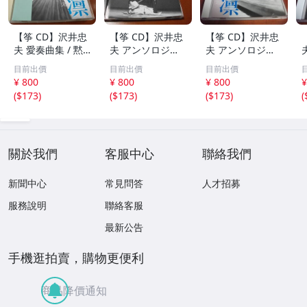
【筝 CD】沢井忠
【筝 CD】沢井忠
【筝 CD】沢井忠
夫 愛奏曲集 / 黙
夫 アンソロジー
夫 アンソロジー
示 、波 、二つの
「凜」からの分売
「凜」からの分売
目前出價
目前出價
目前出價
相 、箏二重奏ソ
沢井忠夫作品集
沢井忠夫 作品集
¥ 800
¥ 800
¥ 800
¥
ナタ 杵屋正邦 、
ライブ 風衣、水
第三集 “光る海”
(
$173
)
(
$173
)
(
$173
)
(
入野義朗 、小野
の声、枯野砧、五
（限定販売） 200
衛 他 (1971/197
節の舞、ファンタ
1
3/1976)
ジア (限定）
關於我們
客服中心
聯絡我們
新聞中心
常見問答
人才招募
服務說明
聯絡客服
最新公告
手機逛拍賣，購物更便利
商品降價通知