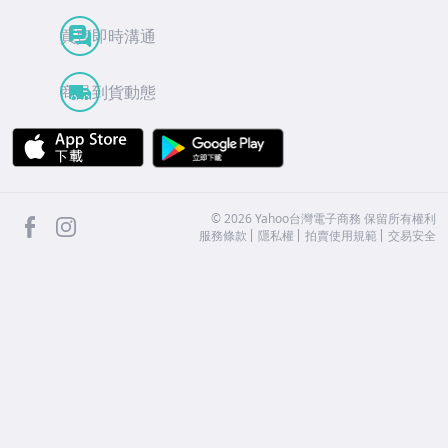
買賣即時溝通
商品到貨動態
APP Store
Google Play
facebook
Instagram
©
2026
Yahoo台灣電子商務 保留所有權利
服務條款
隱私權
拍賣使用規範
交易安全