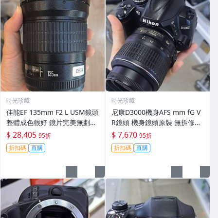
時光珍藏
時光珍藏
佳能EF 135mm F2 L USM鏡頭
尼康D3000機身AFS mm fG V
整體成色很好 鏡片完美無劃痕
R鏡頭 機身鏡頭原裝 無拆修無
功能一切正常 無拆修無-3430
翻新 有輕微使用痕跡 鏡頭-34
$ 28,405
$ 7,670
95折
95折
30
折扣碼
直購
折扣碼
直購