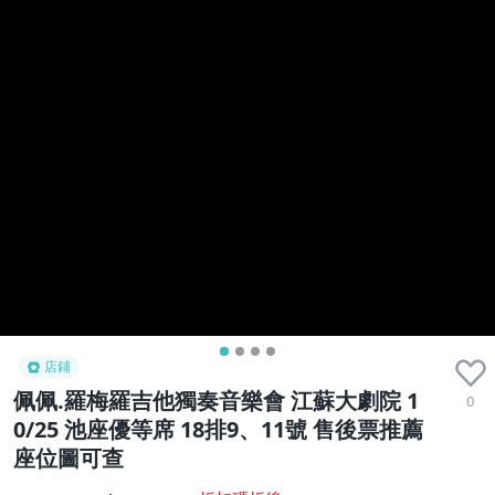
店鋪
佩佩.羅梅羅吉他獨奏音樂會 江蘇大劇院 1
0
0/25 池座優等席 18排9、11號 售後票推薦
座位圖可查