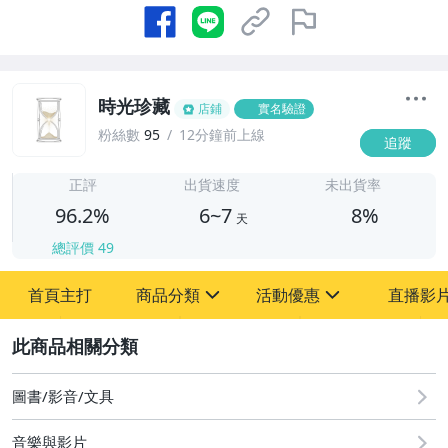
時光珍藏
店鋪
實名驗證
粉絲數
95
12分鐘前上線
追蹤
6
正評
出貨速度
未出貨率
96.2%
6~7
8%
天
總評價
49
首頁主打
商品分類
活動優惠
直播影
sign
sign
2
其它
[全店] 粉絲專享
[全店] 週年慶
圖書/影音/文具
音樂與影片