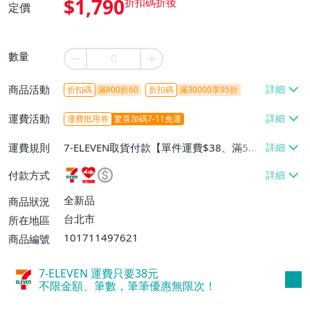
$1,790
定價
數量
商品活動
折扣碼
滿800折60
折扣碼
滿30000享95折
運費活動
運費抵用券
驚喜加碼7-11免運
運費規則
7-ELEVEN取貨付款【單件運費$38、滿5件
或消費滿$1298免運費】、7-ELEVEN取貨
付款方式
不付款【免運費】、萊爾富取貨付款【單件
運費$60、滿5件或消費滿$1298免運
全新品
商品狀況
費】、宅配/貨運【單件運費$120、滿5件
台北市
所在地區
或消費滿$1598免運費】
101711497621
商品編號
7-ELEVEN 運費只要
38
元
不限金額、筆數，筆筆優惠無限次！