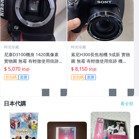
時光珍藏
時光珍藏
尼康D3100機身 1420萬像素
索尼H300長焦相機 9成新 實物
實物圖 無霉 有輕微使用痕跡
圖 無霉 有輕微使用痕跡 機身
機身原裝 無拆修無翻新 臨-34
鏡頭原裝 無拆修無翻新-3430
$ 5,070
$ 8,150
95折
95折
3
折扣碼
直購
折扣碼
直購
日本代購
看全部