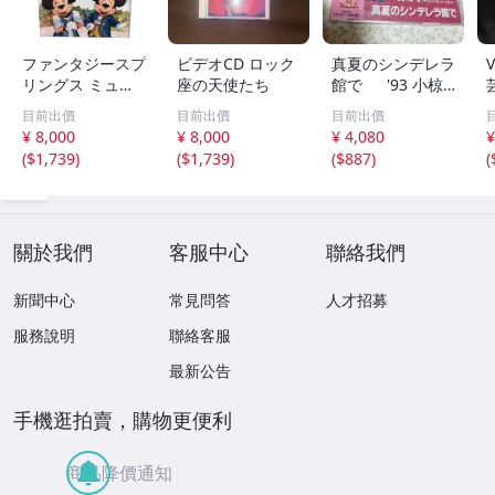
ファンタジースプ
ビデオCD ロック
真夏のシンデレラ
リングス ミュー
座の天使たち
館で '93 小椋
ジック・アルバム
佳ファミリーミュ
目前出價
目前出價
目前出價
(デラックス)(限定
ージカル (アルゴ
¥ 8,000
¥ 8,000
¥ 4,080
¥
盤)(4枚組) 中古 Y
ミュージカルキッ
(
$1,739
)
(
$1,739
)
(
$887
)
(
1
ズ) VCD 未開
封 新品
關於我們
客服中心
聯絡我們
新聞中心
常見問答
人才招募
服務說明
聯絡客服
最新公告
手機逛拍賣，購物更便利
商品降價通知