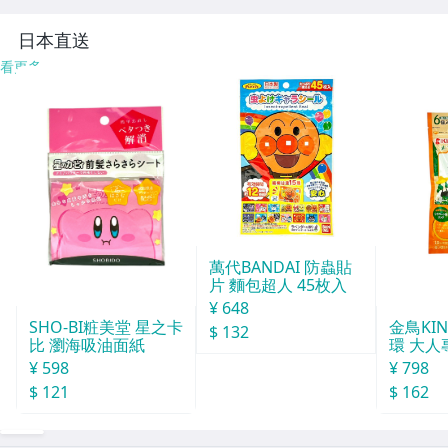
ニング GX-49 送
フラワーポット U
芸★新品★RKN-
料無料
S-11
４２』
日本直送
看更多
萬代BANDAI 防蟲貼
片 麵包超人 45枚入
¥ 648
SHO-BI粧美堂 星之卡
金鳥KI
$ 132
比 瀏海吸油面紙
環 大人
¥ 598
¥ 798
$ 121
$ 162