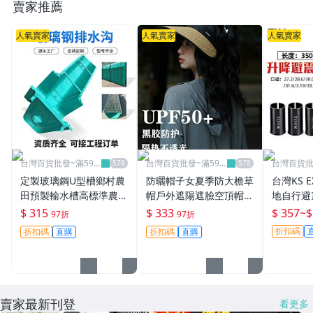
賣家推薦
人氣賣家
人氣賣家
人氣賣家
台灣百貨批發~滿599
台灣百貨批發~滿599
台灣百貨批
免運
免運
免運
定製玻璃鋼U型槽鄉村農
防曬帽子女夏季防大檐草
台灣KS E
田預製輸水槽高標準農田
帽戶外遮陽遮臉空頂帽U
地自行避
灌溉水渠排水溝台灣百貨
PF50+空頂帽台灣百貨
駕公路減
$ 315
$ 333
$ 357
~
$
97折
97折
百貨
折扣碼
折扣碼
直購
折扣碼
直購
賣家最新刊登
看更多