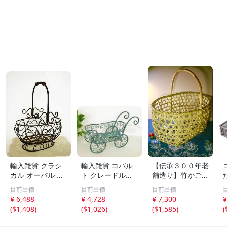
輸入雑貨 クラシ
輸入雑貨 コバル
【伝承３００年老
カル オーバル バ
ト クレードルバ
舗造り】竹かご★
スケット プラン
スケット コベン
りんごかご[大7段
目前出價
目前出價
目前出價
ター コベントガ
トガーデン Cove
L深型普及型]中古
¥ 6,488
¥ 4,728
¥ 7,300
¥
ーデン アイアン
nt リビングスタ
品★深山根曲竹★
(
$1,408
)
(
$1,026
)
(
$1,585
)
(
フラワーベース
ジオ アイアン ガ
六目編★横径37c
シャビー ガーデ
ーデン シャビー
m★青森県伝統工