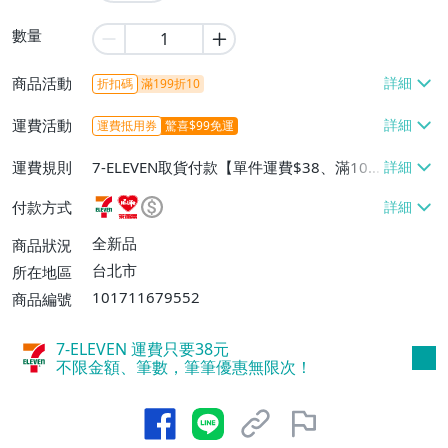
數量
商品活動
折扣碼
滿199折10
運費活動
運費抵用券
驚喜$99免運
運費規則
7-ELEVEN取貨付款【單件運費$38、滿100
件或消費滿$599免運費】、萊爾富取貨付
付款方式
款【單件運費$60、滿100件或消費滿$599
免運費】、宅配/貨運【單件運費$80、滿1
全新品
商品狀況
00件或消費滿$599免運費】
台北市
所在地區
101711679552
商品編號
7-ELEVEN 運費只要
38
元
不限金額、筆數，筆筆優惠無限次！