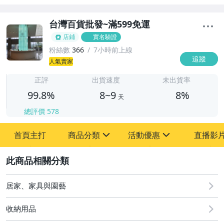
台灣百貨批發~滿599免運
店鋪
實名驗證
粉絲數
366
7小時前上線
追蹤
8
人氣賣家
正評
出貨速度
未出貨率
99.8%
8~9
8%
天
總評價
578
首頁主打
商品分類
活動優惠
直播影
sign
sign
2
其它
[全店] 新品回饋
居家、家具與園藝
收納用品