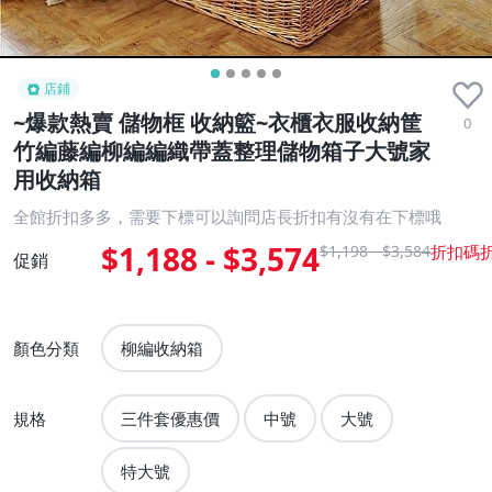
店鋪
~爆款熱賣 儲物框 收納籃~衣櫃衣服收納筐
0
竹編藤編柳編編織帶蓋整理儲物箱子大號家
用收納箱
全館折扣多多，需要下標可以詢問店長折扣有沒有在下標哦
$1,188 - $3,574
$1,198 - $3,584
促銷
顏色分類
柳編收納箱
規格
三件套優惠價
中號
大號
特大號