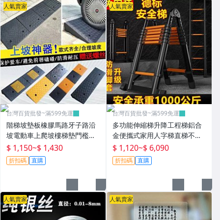
人氣賣家
人氣賣家
台灣百貨批發~滿599免運
台灣百貨批發~滿599免運
階梯坡墊板橡膠馬路牙子路沿
多功能伸縮梯升降工程梯鋁合
坡電動車上爬坡樓梯墊門檻緩
金便攜式家用人字梯直梯不銹
衝墊~P0802
鋼折疊梯~T0730
$ 1,150
~
$ 1,430
$ 1,120
~
$ 6,090
折扣碼
直購
折扣碼
直購
人氣賣家
人氣賣家