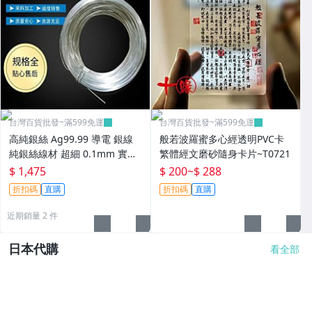
台灣百貨批發~滿599免運
台灣百貨批發~滿599免運
高純銀絲 Ag99.99 導電 銀線
般若波羅蜜多心經透明PVC卡
純銀絲線材 超細 0.1mm 實驗
繁體經文磨砂隨身卡片~T0721
科研
$ 1,475
$ 200
~
$ 288
折扣碼
直購
折扣碼
直購
近期銷量 2 件
日本代購
看全部