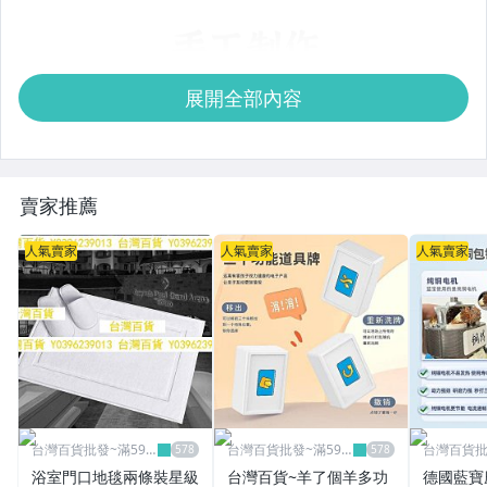
展開全部內容
賣家推薦
人氣賣家
人氣賣家
人氣賣家
台灣百貨批發~滿599
台灣百貨批發~滿599
台灣百貨批
免運
免運
免運
浴室門口地毯兩條裝星級
台灣百貨~羊了個羊多功
德國藍寶