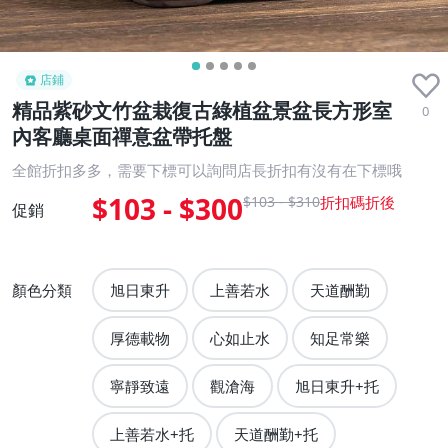
店鋪
精品紫砂文竹盆栽復古綠植盆景盆長方形室
0
內客廳桌面禪意盆帶托盤
全館折扣多多，需要下標可以詢問店長折扣有沒有在下標哦
$103 - $300
$103 - $310
促銷
顏色分類
旭日東升
上善若水
天道酬勤
厚德載物
心如止水
知足常樂
寧靜致遠
觀滄海
旭日東升+托
上善若水+托
天道酬勤+托