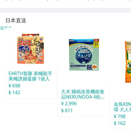
アンティーク レ
ーク 雑貨まとめ
ェーブシンフォニ
トロ
ジャンク含 東京
ー 現状品 送料1,6
引取可【千円市
00円【千円市
場】
場】
日本直送
看更多
EARTH製藥 果蠅殺手
果蠅誘捕凝膠 1個入
¥ 698
大木 睡眠改善機能食
$ 142
品NERUNODA 4粒22
袋
¥ 2,996
金鳥KI
環 大人
$ 611
¥ 798
$ 162