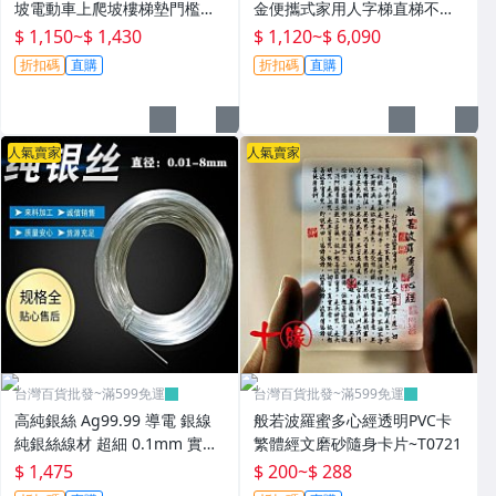
坡電動車上爬坡樓梯墊門檻緩
金便攜式家用人字梯直梯不銹
衝墊~P0802
鋼折疊梯~T0730
$ 1,150
~
$ 1,430
$ 1,120
~
$ 6,090
折扣碼
直購
折扣碼
直購
人氣賣家
人氣賣家
台灣百貨批發~滿599免運
台灣百貨批發~滿599免運
高純銀絲 Ag99.99 導電 銀線
般若波羅蜜多心經透明PVC卡
純銀絲線材 超細 0.1mm 實驗
繁體經文磨砂隨身卡片~T0721
科研
$ 1,475
$ 200
~
$ 288