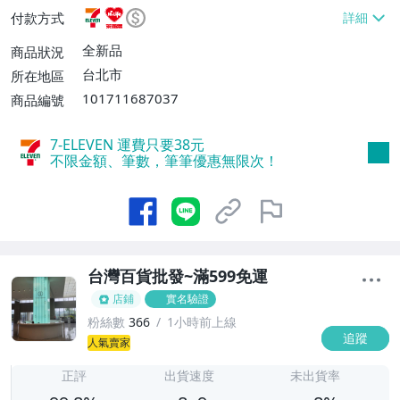
件或消費滿$599免運費】、萊爾富取貨付
付款方式
款【單件運費$60、滿100件或消費滿$599
免運費】、宅配/貨運【單件運費$80、滿1
全新品
商品狀況
00件或消費滿$599免運費】
台北市
所在地區
101711687037
商品編號
7-ELEVEN 運費只要
38
元
不限金額、筆數，筆筆優惠無限次！
台灣百貨批發~滿599免運
店鋪
實名驗證
粉絲數
366
1小時前上線
追蹤
8
人氣賣家
正評
出貨速度
未出貨率