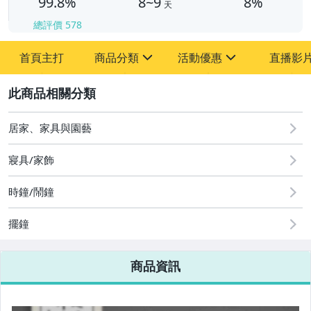
99.8%
8~9
8%
天
總評價
578
首頁主打
商品分類
活動優惠
直播影
sign
sign
2
其它
[全店] 新品回饋
居家、家具與園藝
寢具/家飾
時鐘/鬧鐘
擺鐘
商品資訊