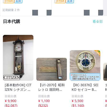
折扣碼
直購
折扣碼
直購
近期銷量 2 件
日本代購
看全部
[基本動作OK] CIT
【U1-2070】昭和
【RC-30376】SEI
IZEN シチズン リ
レトロ 堀田時計
KO セイコー BC1
ズム時計 掛時計
店 水晶和時計 尺
10G 壁掛け時計
目前出價
目前出價
目前出價
柱時計 置時計 電
時計 掛け 木製 そ
からくり時計 Wa
¥ 9,900
¥ 1,100
¥ 5,500
¥
池式 ビンテージ
ろばん アンティ
ve Symphony ウ
(
$2,087
)
(
$232
)
(
$1,160
)
(