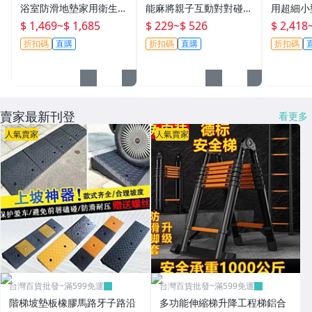
浴室防滑地墊家用衛生間
能麻將親子互動對對碰桌
用超細小
門口吸水加厚地巾機洗衛
游通關游戲
磨五谷雜
$ 1,469
~
$ 1,685
$ 229
~
$ 526
$ 2,418
生間墊
折扣碼
直購
折扣碼
直購
折扣碼
賣家最新刊登
看更多
人氣賣家
人氣賣家
台灣百貨批發~滿599免運
台灣百貨批發~滿599免運
階梯坡墊板橡膠馬路牙子路沿
多功能伸縮梯升降工程梯鋁合