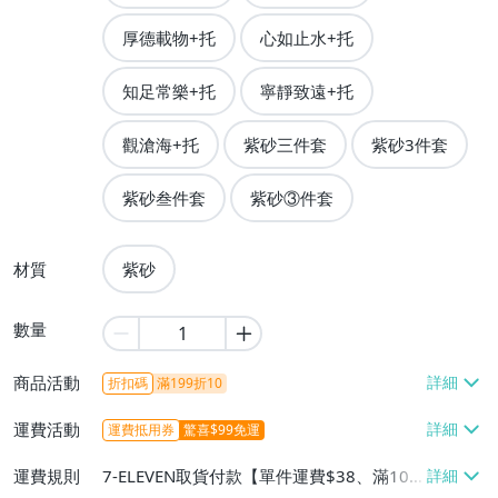
厚德載物+托
心如止水+托
知足常樂+托
寧靜致遠+托
觀滄海+托
紫砂三件套
紫砂3件套
紫砂叁件套
紫砂③件套
材質
紫砂
數量
商品活動
折扣碼
滿199折10
運費活動
運費抵用券
驚喜$99免運
運費規則
7-ELEVEN取貨付款【單件運費$38、滿100