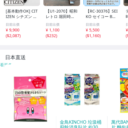
[基本動作OK] CIT
【U1-2070】昭和
【RC-30376】SEI
IZEN シチズン リ
レトロ 堀田時計
KO セイコー BC1
ズム時計 掛時計
店 水晶和時計 尺
10G 壁掛け時計
目前出價
目前出價
目前出價
柱時計 置時計 電
時計 掛け 木製 そ
からくり時計 Wa
¥ 9,900
¥ 1,100
¥ 5,500
¥
池式 ビンテージ
ろばん アンティ
ve Symphony ウ
(
$2,087
)
(
$232
)
(
$1,160
)
(
アンティーク レ
ーク 雑貨まとめ
ェーブシンフォニ
トロ
ジャンク含 東京
ー 現状品 送料1,6
引取可【千円市
00円【千円市
場】
場】
日本直送
看更多
金鳥KINCHO 垃圾桶
萬代BA
廚餘消臭貼片 約30天
片 麵包