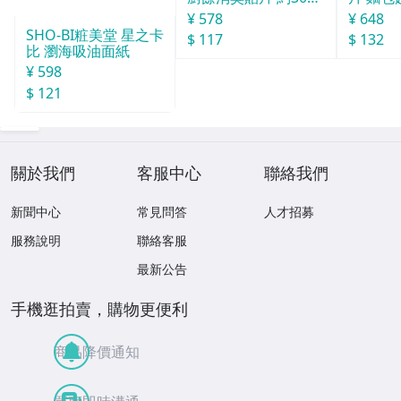
分
¥ 578
¥ 648
SHO-BI粧美堂 星之卡
$ 117
$ 132
比 瀏海吸油面紙
¥ 598
$ 121
關於我們
客服中心
聯絡我們
新聞中心
常見問答
人才招募
服務說明
聯絡客服
最新公告
手機逛拍賣，購物更便利
商品降價通知