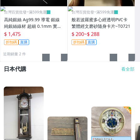
台灣百貨批發~滿599免運
台灣百貨批發~滿599免運
高純銀絲 Ag99.99 導電 銀線
般若波羅蜜多心經透明PVC卡
純銀絲線材 超細 0.1mm 實驗
繁體經文磨砂隨身卡片~T0721
科研
$ 1,475
$ 200
~
$ 288
折扣碼
直購
折扣碼
直購
近期銷量 2 件
日本代購
看全部