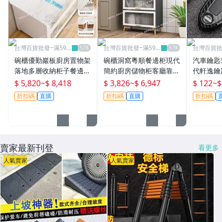
台灣百貨批發~滿599
台灣百貨批發~滿599
台灣百貨批
免運
免運
免運
碗櫃優勤巖板廚房置物架
碗櫃洞窩粵順餐邊柜現代
汽車鑰匙
落地多層收納柜子餐邊靠
簡約廚房儲物柜客廳靠墻
代軒逸鑰
墻一體儲物櫥柜無聲荒島
碗柜家用茶水柜置物柜無
達藍鳥陽
$ 5,820
~
$ 8,418
$ 3,826
~
$ 6,947
$ 122
~
$
聲荒島
套保護台
折扣碼
直購
折扣碼
直購
折扣碼
賣家最新刊登
看更多
人氣賣家
人氣賣家