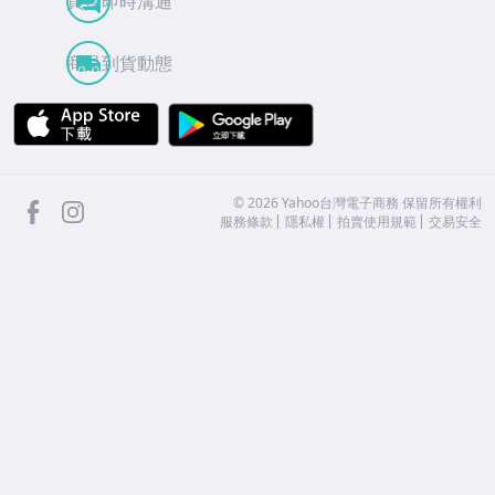
買賣即時溝通
商品到貨動態
APP Store
Google Play
facebook
Instagram
©
2026
Yahoo台灣電子商務 保留所有權利
服務條款
隱私權
拍賣使用規範
交易安全