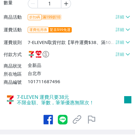
數量
商品活動
折扣碼
滿199折10
運費活動
運費抵用券
驚喜$99免運
運費規則
7-ELEVEN取貨付款【單件運費$38、滿100
件或消費滿$599免運費】、萊爾富取貨付
付款方式
款【單件運費$60、滿100件或消費滿$599
免運費】、宅配/貨運【單件運費$80、滿1
全新品
商品狀況
00件或消費滿$599免運費】
台北市
所在地區
101711687496
商品編號
7-ELEVEN 運費只要
38
元
不限金額、筆數，筆筆優惠無限次！