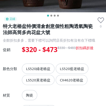
店鋪
特大老樁盆特價清倉創意個性粗陶透氣陶瓷
0
法師高筒多肉花盆大號
全館折扣多多，需要下標可以詢問店長折扣有沒有在下標哦
$320 - $473
$330 - $483
促銷
顏色分類
LS520綠老樁盆
LS520藍老樁盆
LS520黃老樁盆
CX4620老樁盆
材質
陶瓷