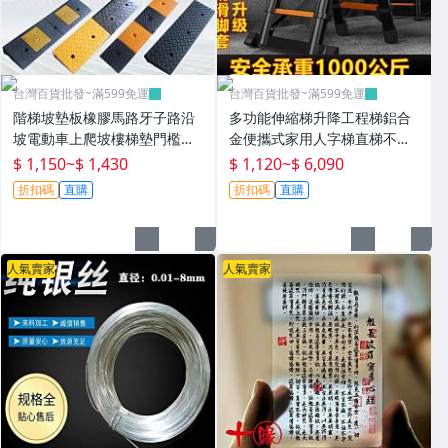
台灣百貨批發~滿599免運
台灣百貨批發~滿599免運
階梯坡墊板橡膠馬路牙子路沿
多功能伸縮梯升降工程梯鋁合
坡電動車上爬坡樓梯墊門檻緩
金便攜式家用人字梯直梯不銹
衝墊~P0802
鋼折疊梯~T0730
$ 1,150
~
$ 1,430
$ 1,120
~
$ 6,090
折扣碼
直購
折扣碼
直購
人氣賣家
人氣賣家