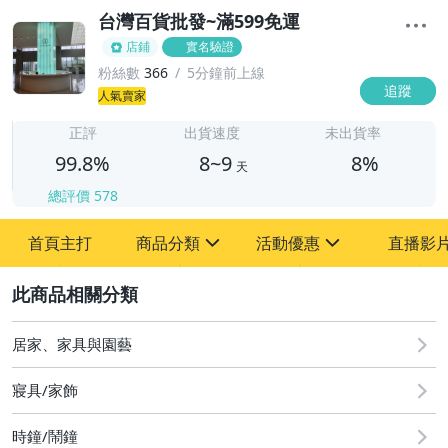
台灣百貨批發~滿599免運
店鋪
實名驗證
粉絲數
366
5分鐘前上線
追蹤
8
人氣賣家
正評
出貨速度
未出貨率
99.8%
8~9
8%
天
總評價
578
首頁主打
商品分類
活動優惠
直播影
sign
sign
2
其它
[全店] 新品回饋
居家、家具與園藝
寢具/家飾
時鐘/鬧鐘